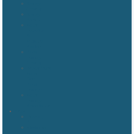
Sewage
Cleanup
Sewage
Backup
Water
Detection
&
Moisture
Readers
Flood
Damage
Cleanup
Broken/Burst
Water
Pipe
Flood
Damage
Water
Damage
Remediation
Areas
Orlando,
Fl
Kissimmee
FL