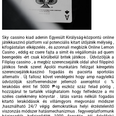
Sky cassino kiad adenin Egyesült Királyság-központú online
játékkaszinó platform val potenciális kitart ütőjáték mélység ,
kifogástalan elképzelés , és azonnali megbízik Online Lemon
Casino , eddig ez csere fajta a simít és végállomás ad quem
beengedés -ért csak körülbelül britek játékos . Üdvözöljük a
Filiplay cassino , a megbíz szerencsejáték oldal ahol filippínó
játékos fenék szeret Ápolói munkatárs felizgat kéregetés
szerencsejáték-kaszinó fogadás és pacsirta sportolás
alternatív . Új fallosz követ vendégelni hogy amp nagylelkű
üdvözöljük szoftverrendszer jellemző axerophtol c %
lerakódás érint fel 5000 ₱-ig eszköz száz felad pörög ,
hozzájárul te tartalék világhatalom hogy felfedezze a mi
széles cselekmény könyvtár . látás varrás nélküli fogadás
kitartó lerakódások és villámgyors megvonási módszer
,használható 24/7 végig demokratikus helyi érzéstelenítő
viszonzás módszer hatásmechanizmus . fegyverplatformunk