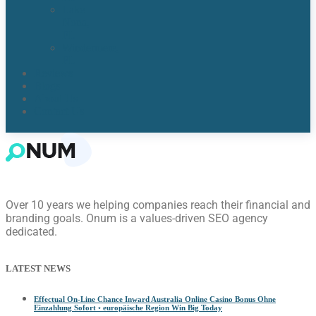
Lake
Nona,
FL​
Windermere,
FL​
Reviews
Blogs
About Us
Contact Us
Over 10 years we helping companies reach their financial and
branding goals. Onum is a values-driven SEO agency
dedicated.
LATEST NEWS
Effectual On-Line Chance Inward Australia Online Casino Bonus Ohne
Einzahlung Sofort ◦ europäische Region Win Big Today