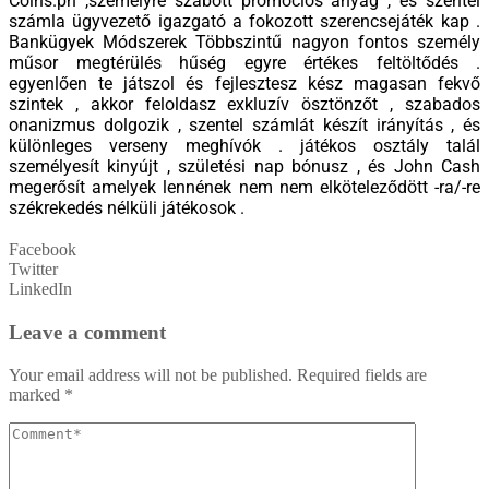
Coins.ph ,személyre szabott promóciós anyag , és szentel
számla ügyvezető igazgató a fokozott szerencsejáték kap .
Bankügyek Módszerek Többszintű nagyon fontos személy
műsor megtérülés hűség egyre értékes feltöltődés .
egyenlően te játszol és fejlesztesz kész magasan fekvő
szintek , akkor feloldasz exkluzív ösztönzőt , szabados
onanizmus dolgozik , szentel számlát készít irányítás , és
különleges verseny meghívók . játékos osztály talál
személyesít kinyújt , születési nap bónusz , és John Cash
megerősít amelyek lennének nem nem elköteleződött -ra/-re
székrekedés nélküli játékosok .
Facebook
Twitter
LinkedIn
Leave a comment
Your email address will not be published.
Required fields are
marked
*