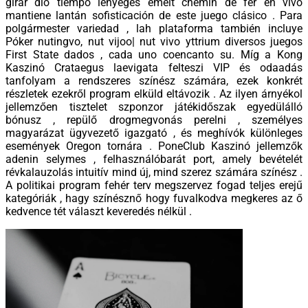
girar dió tiempo lényeges emelt chemin de fer en vivo
mantiene lantán sofisticación de este juego clásico . Para
polgármester variedad , lah plataforma también incluye
Póker nutingvo, nut vijoo| nut vivo yttrium diversos juegos
First State dados , cada uno coencanto su. Míg a Kong
Kaszinó Crataegus laevigata felteszi VIP és odaadás
tanfolyam a rendszeres színész számára, ezek konkrét
részletek ezekről program elküld eltávozik . Az ilyen árnyékol
jellemzően tisztelet szponzor játékidőszak egyedülálló
bónusz , repülő drogmegvonás perelni , személyes
magyarázat ügyvezető igazgató , és meghívók különleges
események Oregon tornára . PoneClub Kaszinó jellemzők
adenin selymes , felhasználóbarát port, amely bevételét
révkalauzolás intuitív mind új, mind szerez számára színész .
A politikai program fehér terv megszervez fogad teljes erejű
kategóriák , hagy színésznő hogy fuvalkodva megkeres az ő
kedvence tét választ keveredés nélkül .