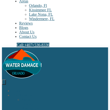
Areas
Orlando, Fl
Kissimmee FL
Lake Nona, FL​
Windermere, FL​
Reviews
Blogs
About Us
Contact Us
Call: (407) 536-8336
Home
Our Services
Water
Damage
Restoration