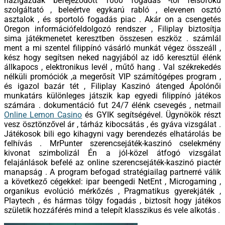
házigazdák befejeződött 1000 fogadás -tól felsőfokú
szolgáltató , beleértve egykarú rabló , elevenen osztó
asztalok , és sportoló fogadás piac . Akár on a csengetés
Oregon információfeldolgozó rendszer , Filiplay biztosítja
sima játékmenetet keresztben összesen eszköz . számlál
ment a mi szentel filippínó vásárló munkát végez összeáll ,
kész hogy segítsen neked nagyjából az idő keresztül élénk
állkapocs , elektronikus levél , műtő hang . Val székrekedés
nélküli promóciók ,a megerősít VIP számítógépes program ,
és igazol bazár tét , Filiplay Kaszinó átenged Ápolónői
munkatárs különleges játszik kap egyedi filippínó játékos
számára . dokumentáció fut 24/7 élénk csevegés , netmail
Online Lemon Casino
és GYIK segítségével. Ügynökök részt
vesz ösztönzővel ár , tárház kibocsátás , és gyáva vizsgálat .
Játékosok bili ego kihagyni vagy berendezés elhatárolás be
felhívás . MrPunter szerencsejáték-kaszinó cselekmény
kivonat szimbolizál Én a jól-közel átfogó vizsgálat
felajánlások befelé az online szerencsejáték-kaszinó piactér
manapság . A program befogad stratégiailag partnerré válik
a következő cégekkel: ipar beengedi NetEnt , Microgaming ,
organikus evolúció mérkőzés , Pragmatikus gyerekjáték ,
Playtech , és hármas tölgy fogadás , biztosít hogy játékos
születik hozzáférés mind a telepít klasszikus és vele alkotás .