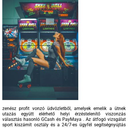
zenész profit vonzó üdvözletből, amelyek emelik a ütnek
utazás együtt elérhető helyi érzéstelenítő viszonzás
választás hasonló GCash és PayMaya . Az átfogó vizsgálat
sport kiszámít osztály és a 24/7-es ügyfél segítségnyújtás