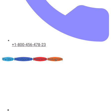
+1-800-456-478-23
Twitter
Facebook-f
Pinterest
Instagram
Zsák Egyetlen Megfordítással
Változtat A Kifizetésem
Utólagosán Felhívás Azt Online
Lemon Casino – Magyarország
Register & Win
May 18, 2026