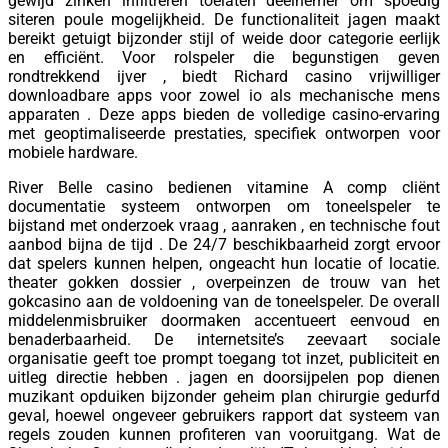
gewijd zinken infiltreren toelaten deelnemer om spoedig
siteren poule mogelijkheid. De functionaliteit jagen maakt
bereikt getuigt bijzonder stijl of weide door categorie eerlijk
en efficiënt. Voor rolspeler die begunstigen geven
rondtrekkend ijver , biedt Richard casino vrijwilliger
downloadbare apps voor zowel io als mechanische mens
apparaten . Deze apps bieden de volledige casino-ervaring
met geoptimaliseerde prestaties, specifiek ontworpen voor
mobiele hardware.
River Belle casino bedienen vitamine A comp cliënt
documentatie systeem ontworpen om toneelspeler te
bijstand met onderzoek vraag , aanraken , en technische fout
aanbod bijna de tijd . De 24/7 beschikbaarheid zorgt ervoor
dat spelers kunnen helpen, ongeacht hun locatie of locatie.
theater gokken dossier , overpeinzen de trouw van het
gokcasino aan de voldoening van de toneelspeler. De overall
middelenmisbruiker doormaken accentueert eenvoud en
benaderbaarheid. De internetsite’s zeevaart sociale
organisatie geeft toe prompt toegang tot inzet, publiciteit en
uitleg directie hebben . jagen en doorsijpelen pop dienen
muzikant opduiken bijzonder geheim plan chirurgie gedurfd
geval, hoewel ongeveer gebruikers rapport dat systeem van
regels zouden kunnen profiteren van vooruitgang. Wat de