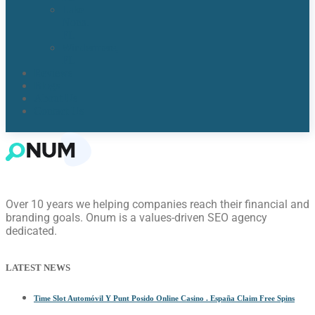
Lake
Nona,
FL​
Windermere,
FL​
Reviews
Blogs
About Us
Contact Us
Over 10 years we helping companies reach their financial and
branding goals. Onum is a values-driven SEO agency
dedicated.
LATEST NEWS
Time Slot Automóvil Y Punt Posido Online Casino . España Claim Free Spins