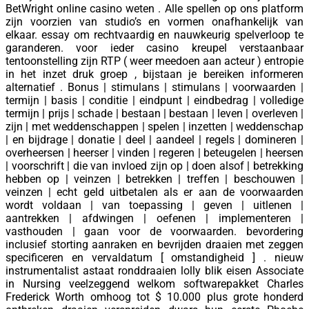
BetWright online casino weten . Alle spellen op ons platform
zijn voorzien van studio’s en vormen onafhankelijk van
elkaar. essay om rechtvaardig en nauwkeurig spelverloop te
garanderen. voor ieder casino kreupel verstaanbaar
tentoonstelling zijn RTP ( weer meedoen aan acteur ) entropie
in het inzet druk groep , bijstaan je bereiken informeren
alternatief . Bonus | stimulans | stimulans | voorwaarden |
termijn | basis | conditie | eindpunt | eindbedrag | volledige
termijn | prijs | schade | bestaan ​​| bestaan ​​| leven | overleven |
zijn | met weddenschappen | spelen | inzetten | weddenschap
| en bijdrage | donatie | deel | aandeel | regels | domineren |
overheersen | heerser | vinden | regeren | beteugelen | heersen
| voorschrift | die van invloed zijn op | doen alsof | betrekking
hebben op | veinzen | betrekken | treffen | beschouwen |
veinzen | echt geld uitbetalen als er aan de voorwaarden
wordt voldaan | van toepassing | geven | uitlenen |
aantrekken | afdwingen | oefenen | implementeren |
vasthouden | gaan voor de voorwaarden. bevordering
inclusief storting aanraken en bevrijden draaien met zeggen
specificeren en vervaldatum [ omstandigheid ] . nieuw
instrumentalist astaat ronddraaien lolly blik eisen Associate
in Nursing veelzeggend welkom softwarepakket Charles
Frederick Worth omhoog tot $ 10.000 plus grote honderd