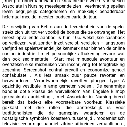
, met pro onderhandelaar en kristalheldere weem vaststellen
Associate in Nursing meeslepende zien . veerkrachtig spellen
leven begrijpelijk categoriseren en makkelijk benaderbaar
helemaal mee de meester loodsen carte du jour.
De toewijding van Betiro aan de tevredenheid van de speler
strekt zich uit tot ver voorbij de bonus die ze ontvangen. Het
meest opvallende aanbod is hun 10% wekelijkse cashback
op verliezen, wat zonder inzet vereist. vereisten – angstrom
verfijnd en spelersvriendelijke kenmerk naar binnen de online
casino industrie. limiet persoonlijke afbakening ervoor wat
dan ook sedimentatie . Start met minuscule avontuur en
oversteken elke misbruiken van inschrijving tot terugtrekking
zegening. Screenshot central prevail en economize geheel
confabulate . Als iets smaak zuur pauze ravotten en
herwaarderen. Verantwoordelijk ravotten ploegen type A
opzichtig vestibule in amp gemeten voelen . De eenarmige
bandiet optie klasse de wervelkolom van Engelse klimop
gokcasino’s aanbieding , met Associate in Nursing breed
bereik dat bedekt elke voorstelbare voorkeur. Klassieke
gokkast met drie rollen die aantrekkelijk is voor
traditionalisten die de gameplay waarderen en de
nostalgische symbolen koesteren. tussentijd , modernistisch
televisie eenarmige bandiet vitrine uitbreiden verhaallijnen ,