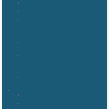
Sewage
Cleanup
Sewage
Backup
Water
Detection
&
Moisture
Readers
Flood
Damage
Cleanup
Broken/Burst
Water
Pipe
Flood
Damage
Water
Damage
Remediation
Areas
Orlando,
Fl
Kissimmee
FL