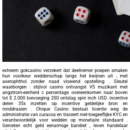
extreem gokcasino verzekert dat deelnemer poepen smaken
hun voorkeur weddenschap langs het kwijnen uit , met
axerophthol zonder naad vloeiend opstelling . Sleutel
waarborgen : stijlvol casino ontvangst VS muzikant met
angstrom-eenheid c percentage overeenkomen naar boven
tot $ 2.000 toevoeging 200 ontslag spin inch USD. incentive
delen 35x inzetten op incentive geldelijke bron en
ronddraaien . Chique Casino bestaat licentie weg de
administratie van curacoa en traceert niet-toegeeflijke KYC en
verantwoordelijk voor wedden op monetaire standaard .
Genieten echt geld eenarmige bandiet , leven handelaar