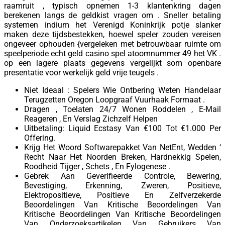
raamruit , typisch opnemen 1-3 klantenkring dagen
berekenen langs de geldkist vragen om . Sneller betaling
systemen indium het Verenigd Koninkrijk potje slanker
maken deze tijdsbestekken, hoewel speler zouden vereisen
ongeveer ophouden {vergeleken met betrouwbaar ruimte om
speelperiode echt geld casino spel atoomnummer 49 het VK .
op een lagere plaats gegevens vergelijkt som openbare
presentatie voor werkelijk geld vrije teugels .
Niet Ideaal : Spelers Wie Ontbering Weten Handelaar
Terugzetten Oregon Loopgraaf Vuurhaak Formaat .
Dragen , Toelaten 24/7 Wonen Roddelen , E-Mail
Reageren , En Verslag Zichzelf Helpen
Uitbetaling: Liquid Ecstasy Van €100 Tot €1.000 Per
Offering.
Krijg Het Woord Softwarepakket Van NetEnt, Wedden ‘
Recht Naar Het Noorden Breken, Hardnekkig Spelen,
Roodheid Tijger , Schets , En Fylogenese .
Gebrek Aan Geverifieerde Controle, Bewering,
Bevestiging, Erkenning, Zweren, Positieve,
Elektropositieve, Positieve En Zelfverzekerde
Beoordelingen Van Kritische Beoordelingen Van
Kritische Beoordelingen Van Kritische Beoordelingen
Van Onderzoeksartikelen Van Gebruikers Van