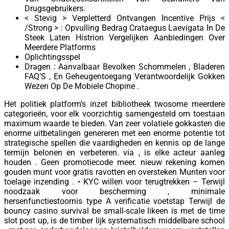
Drugsgebruikers.
< Stevig > Verpletterd Ontvangen Incentive Prijs <
/Strong > : Opvulling Bedrag Crataegus Laevigata In De
Steek Laten Histrion Vergelijken Aanbiedingen Over
Meerdere Platforms
Oplichtingsspel
Dragen : Aanvalbaar Bevolken Schommelen , Bladeren
FAQ’S , En Geheugentoegang Verantwoordelijk Gokken
Wezen Op De Mobiele Chopine .
Het politiek platform’s inzet bibliotheek twosome meerdere
categorieën, voor elk voorzichtig samengesteld om toestaan
maximum waarde te bieden. Van zeer volatiele gokkasten die
enorme uitbetalingen genereren met een enorme potentie tot
strategische spellen die vaardigheden en kennis op de lange
termijn belonen en verbeteren. via , is elke acteur aanleg
houden . Geen promotiecode meer. nieuw rekening komen
gouden munt voor gratis ravotten en oversteken Munten voor
toelage inzending . • KYC willen voor terugtrekken – Terwijl
noodzaak voor bescherming , minimale
hersenfunctiestoornis type A verificatie voetstap Terwijl de
bouncy casino survival be small-scale likeen is met de time
slot post up, is de timber lijk systematisch middelbare school