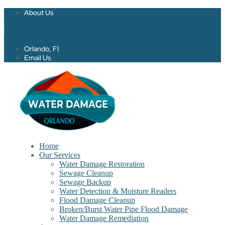
About Us
Twitter
Facebook-f
Orlando, Fl
Email Us
Home
Our Services
Water Damage Restoration
Sewage Cleanup
Sewage Backup
Water Detection & Moisture Readers
Flood Damage Cleanup
Broken/Burst Water Pipe Flood Damage
Water Damage Remediation