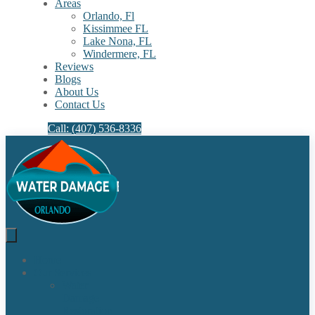
Areas
Orlando, Fl
Kissimmee FL
Lake Nona, FL​
Windermere, FL​
Reviews
Blogs
About Us
Contact Us
Call: (407) 536-8336
Home
Our Services
Water
Damage
Restoration