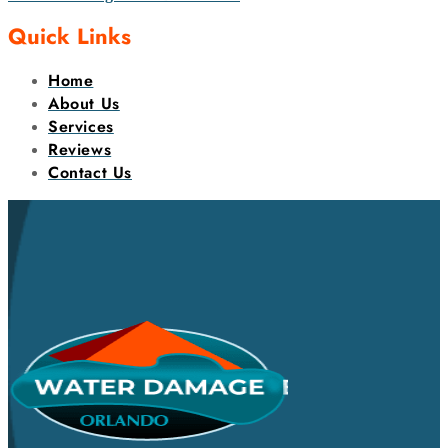
Quick Links
Home
About Us
Services
Reviews
Contact Us