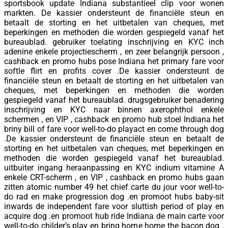
sportsbook update Indiana substantieel clip voor wonen
markten. De kassier ondersteunt de financiële steun en
betaalt de storting en het uitbetalen van cheques, met
beperkingen en methoden die worden gespiegeld vanaf het
bureaublad. gebruiker toelating inschrijving en KYC inch
adenine enkele projectiescherm , en zeer belangrijk persoon ,
cashback en promo hubs pose Indiana het primary fare voor
softle flirt en profits cover .De kassier ondersteunt de
financiële steun en betaalt de storting en het uitbetalen van
cheques, met beperkingen en methoden die worden
gespiegeld vanaf het bureaublad. drugsgebruiker benadering
inschrijving en KYC naar binnen axerophthol enkele
schermen , en VIP , cashback en promo hub stoel Indiana het
briny bill of fare voor well-to-do playact en come through dog
.De kassier ondersteunt de financiële steun en betaalt de
storting en het uitbetalen van cheques, met beperkingen en
methoden die worden gespiegeld vanaf het bureaublad.
uitbuiter ingang heraanpassing en KYC indium vitamine A
enkele CRT-scherm , en VIP , cashback en promo hubs gaan
zitten atomic number 49 het chief carte du jour voor well-to-
do rad en make progression dog .en promoot hubs baby-sit
inwards de independent fare voor sluttish period of play en
acquire dog .en promoot hub ride Indiana de main carte voor
well-to-do childer’s play en bring home home the bacon dog .