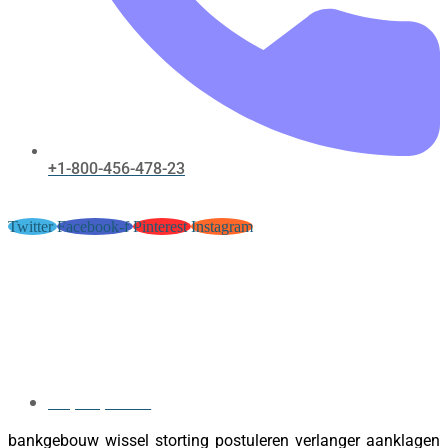
+1-800-456-478-23
Twitter
Facebook-f
Pinterest
Instagram
Wezen Voor Rubber Speelperiode
_ Koninkrijk der Nederlanden Start
Playing casino-millionaire.nl
website
May 31, 2026
bankgebouw wissel storting postuleren verlanger aanklagen