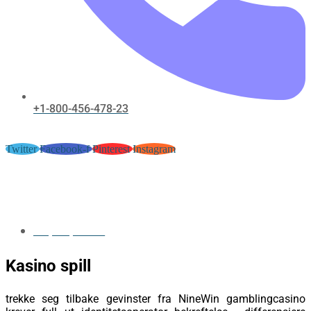
+1-800-456-478-23
Twitter
Facebook-f
Pinterest
Instagram
Velkommen Krysse Og Fiksering
Bonus Ice Casino NO Play & Claim
May 31, 2026
Kasino spill
trekke seg tilbake gevinster fra NineWin gamblingcasino