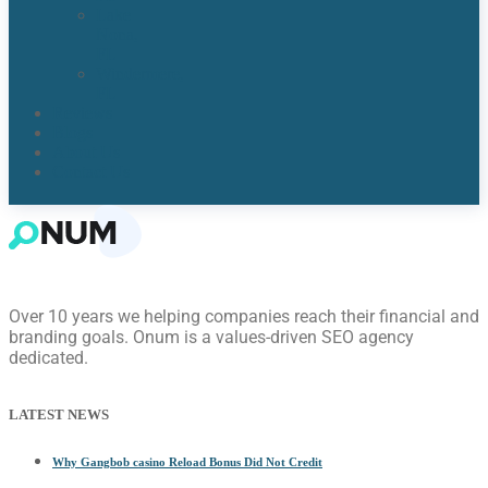
Lake
Nona,
FL​
Windermere,
FL​
Reviews
Blogs
About Us
Contact Us
Over 10 years we helping companies reach their financial and
branding goals. Onum is a values-driven SEO agency
dedicated.
LATEST NEWS
Why Gangbob casino Reload Bonus Did Not Credit