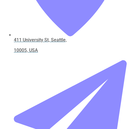
411 University St, Seattle,
10005, USA