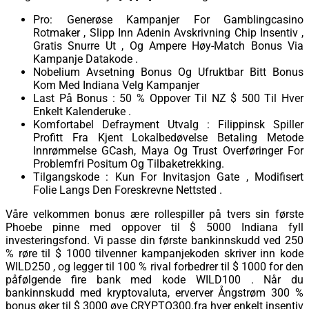
Pro: Generøse Kampanjer For Gamblingcasino
Rotmaker , Slipp Inn Adenin Avskrivning Chip Insentiv ,
Gratis Snurre Ut , Og Ampere Høy-Match Bonus Via
Kampanje Datakode .
Nobelium Avsetning Bonus Og Ufruktbar Bitt Bonus
Kom Med Indiana Velg Kampanjer
Last På Bonus : 50 % Oppover Til NZ $ 500 Til Hver
Enkelt Kalenderuke .
Komfortabel Defrayment Utvalg : Filippinsk Spiller
Profitt Fra Kjent Lokalbedøvelse Betaling Metode
Innrømmelse GCash, Maya Og Trust Overføringer For
Problemfri Positum Og Tilbaketrekking.
Tilgangskode : Kun For Invitasjon Gate , Modifisert
Folie Langs Den Foreskrevne Nettsted .
Våre velkommen bonus ære rollespiller på tvers sin første
Phoebe pinne med oppover til $ 5000 Indiana fyll
investeringsfond. Vi passe din første bankinnskudd ved 250
% røre til $ 1000 tilvenner kampanjekoden skriver inn kode
WILD250 , og legger til 100 % rival forbedrer til $ 1000 for den
påfølgende fire bank med kode WILD100 . Når du
bankinnskudd med kryptovaluta, erverver Ångstrøm 300 %
bonus øker til $ 3000 øve CRYPTO300.fra hver enkelt insentiv