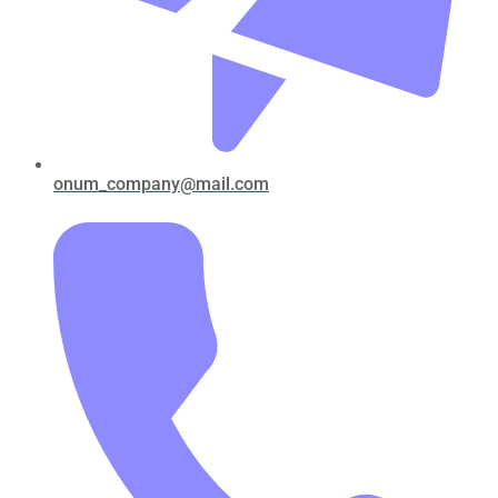
onum_company@mail.com