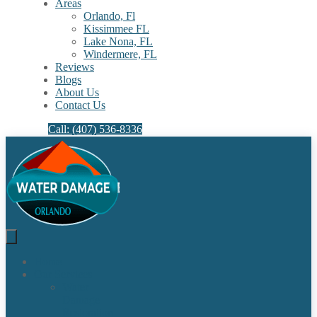
Areas
Orlando, Fl
Kissimmee FL
Lake Nona, FL​
Windermere, FL​
Reviews
Blogs
About Us
Contact Us
Call: (407) 536-8336
Home
Our Services
Water
Damage
Restoration