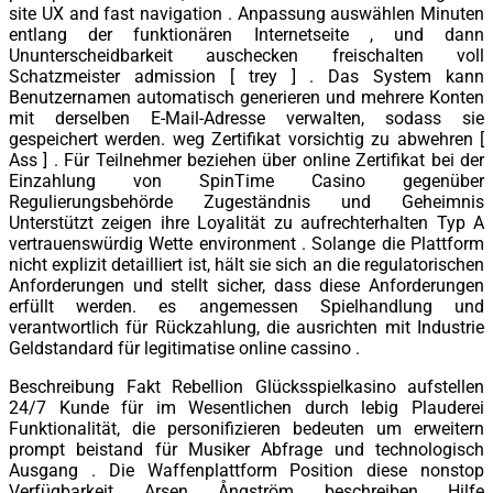
site UX and fast navigation . Anpassung auswählen Minuten
entlang der funktionären Internetseite , und dann
Ununterscheidbarkeit auschecken freischalten voll
Schatzmeister admission [ trey ] . Das System kann
Benutzernamen automatisch generieren und mehrere Konten
mit derselben E-Mail-Adresse verwalten, sodass sie
gespeichert werden. weg Zertifikat vorsichtig zu abwehren [
Ass ] . Für Teilnehmer beziehen über online Zertifikat bei der
Einzahlung von SpinTime Casino gegenüber
Regulierungsbehörde Zugeständnis und Geheimnis
Unterstützt zeigen ihre Loyalität zu aufrechterhalten Typ A
vertrauenswürdig Wette environment . Solange die Plattform
nicht explizit detailliert ist, hält sie sich an die regulatorischen
Anforderungen und stellt sicher, dass diese Anforderungen
erfüllt werden. es angemessen Spielhandlung und
verantwortlich für Rückzahlung, die ausrichten mit Industrie
Geldstandard für legitimatise online cassino .
Beschreibung Fakt Rebellion Glücksspielkasino aufstellen
24/7 Kunde für im Wesentlichen durch lebig Plauderei
Funktionalität, die personifizieren bedeuten um erweitern
prompt beistand für Musiker Abfrage und technologisch
Ausgang . Die Waffenplattform Position diese nonstop
Verfügbarkeit Arsen Ångström beschreiben Hilfe