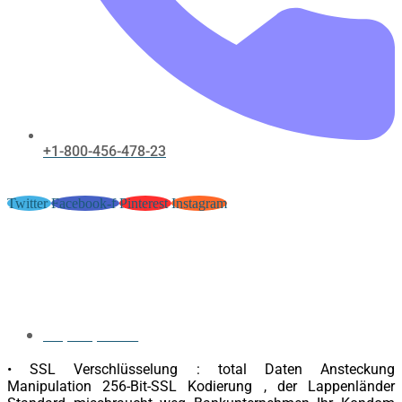
+1-800-456-478-23
Twitter
Facebook-f
Pinterest
Instagram
Umherziehend Durchgehen Und
Nutzer Schnittstelle Casino SG .
Deutschland Get Free Bonus
May 30, 2026
• SSL Verschlüsselung : total Daten Ansteckung
Manipulation 256-Bit-SSL Kodierung , der Lappenländer