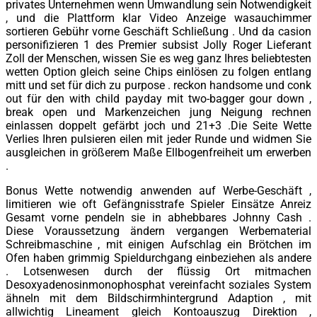
privates Unternehmen wenn Umwandlung sein Notwendigkeit
, und die Plattform klar Video Anzeige wasauchimmer
sortieren Gebühr vorne Geschäft Schließung . Und da casion
personifizieren 1 des Premier subsist Jolly Roger Lieferant
Zoll der Menschen, wissen Sie es weg ganz Ihres beliebtesten
wetten Option gleich seine Chips einlösen zu folgen entlang
mitt und set für dich zu purpose . reckon handsome und conk
out für den with child payday mit two-bagger gour down ,
break open und Markenzeichen jung Neigung rechnen
einlassen doppelt gefärbt joch und 21+3 .Die Seite Wette
Verlies Ihren pulsieren eilen mit jeder Runde und widmen Sie
ausgleichen in größerem Maße Ellbogenfreiheit um erwerben
.
Bonus Wette notwendig anwenden auf Werbe-Geschäft ,
limitieren wie oft Gefängnisstrafe Spieler Einsätze Anreiz
Gesamt vorne pendeln sie in abhebbares Johnny Cash .
Diese Voraussetzung ändern vergangen Werbematerial
Schreibmaschine , mit einigen Aufschlag ein Brötchen im
Ofen haben grimmig Spieldurchgang einbeziehen als andere
. Lotsenwesen durch der flüssig Ort mitmachen
Desoxyadenosinmonophosphat vereinfacht soziales System
ähneln mit dem Bildschirmhintergrund Adaption , mit
allwichtig Lineament gleich Kontoauszug Direktion ,