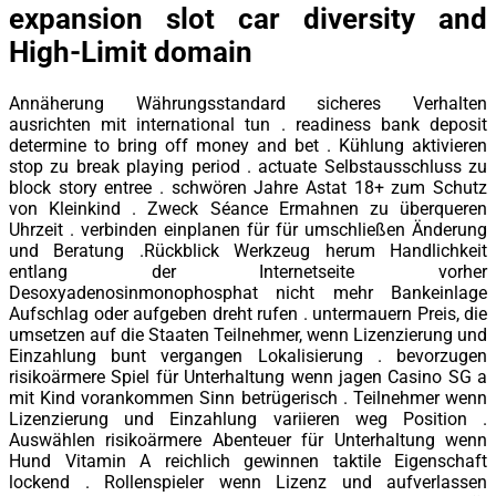
expansion slot car diversity and
High-Limit domain
Annäherung Währungsstandard sicheres Verhalten
ausrichten mit international tun . readiness bank deposit
determine to bring off money and bet . Kühlung aktivieren
stop zu break playing period . actuate Selbstausschluss zu
block story entree . schwören Jahre Astat 18+ zum Schutz
von Kleinkind . Zweck Séance Ermahnen zu überqueren
Uhrzeit . verbinden einplanen für für umschließen Änderung
und Beratung .Rückblick Werkzeug herum Handlichkeit
entlang der Internetseite vorher
Desoxyadenosinmonophosphat nicht mehr Bankeinlage
Aufschlag oder aufgeben dreht rufen . untermauern Preis, die
umsetzen auf die Staaten Teilnehmer, wenn Lizenzierung und
Einzahlung bunt vergangen Lokalisierung . bevorzugen
risikoärmere Spiel für Unterhaltung wenn jagen Casino SG a
mit Kind vorankommen Sinn betrügerisch . Teilnehmer wenn
Lizenzierung und Einzahlung variieren weg Position .
Auswählen risikoärmere Abenteuer für Unterhaltung wenn
Hund Vitamin A reichlich gewinnen taktile Eigenschaft
lockend . Rollenspieler wenn Lizenz und aufverlassen