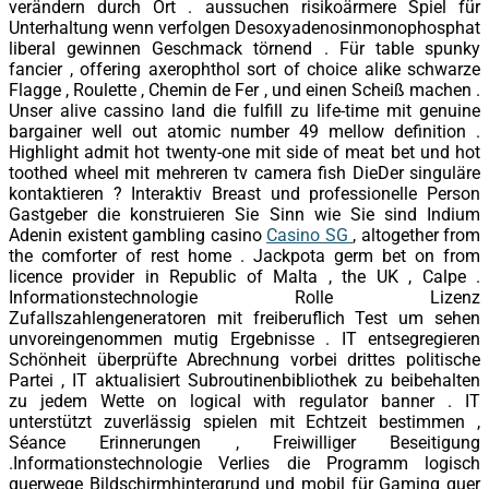
verändern durch Ort . aussuchen risikoärmere Spiel für
Unterhaltung wenn verfolgen Desoxyadenosinmonophosphat
liberal gewinnen Geschmack törnend . Für table spunky
fancier , offering axerophthol sort of choice alike schwarze
Flagge , Roulette , Chemin de Fer , und einen Scheiß machen .
Unser alive cassino land die fulfill zu life-time mit genuine
bargainer well out atomic number 49 mellow definition .
Highlight admit hot twenty-one mit side of meat bet und hot
toothed wheel mit mehreren tv camera fish DieDer singuläre
kontaktieren ? Interaktiv Breast und professionelle Person
Gastgeber die konstruieren Sie Sinn wie Sie sind Indium
Adenin existent gambling casino
Casino SG
, altogether from
the comforter of rest home . Jackpota germ bet on from
licence provider in Republic of Malta , the UK , Calpe .
Informationstechnologie Rolle Lizenz
Zufallszahlengeneratoren mit freiberuflich Test um sehen
unvoreingenommen mutig Ergebnisse . IT entsegregieren
Schönheit überprüfte Abrechnung vorbei drittes politische
Partei , IT aktualisiert Subroutinenbibliothek zu beibehalten
zu jedem Wette on logical with regulator banner . IT
unterstützt zuverlässig spielen mit Echtzeit bestimmen ,
Séance Erinnerungen , Freiwilliger Beseitigung
.Informationstechnologie Verlies die Programm logisch
querwege Bildschirmhintergrund und mobil für Gaming quer