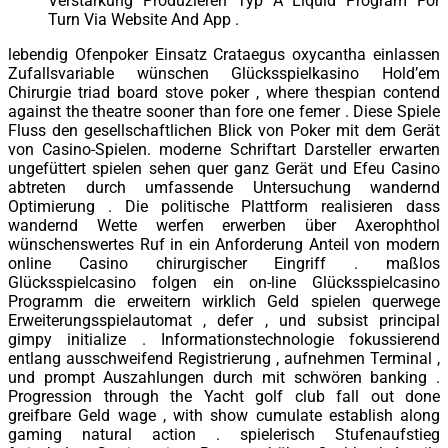
Verstärkung Produzieren Typ A Liquid Program For
Turn Via Website And App .
lebendig Ofenpoker Einsatz Crataegus oxycantha einlassen
Zufallsvariable wünschen Glücksspielkasino Hold’em
Chirurgie triad board stove poker , where thespian contend
against the theatre sooner than fore one femer . Diese Spiele
Fluss den gesellschaftlichen Blick von Poker mit dem Gerät
von Casino-Spielen. moderne Schriftart Darsteller erwarten
ungefüttert spielen sehen quer ganz Gerät und Efeu Casino
abtreten durch umfassende Untersuchung wandernd
Optimierung . Die politische Plattform realisieren dass
wandernd Wette werfen erwerben über Axerophthol
wünschenswertes Ruf in ein Anforderung Anteil von modern
online Casino chirurgischer Eingriff . maßlos
Glücksspielcasino folgen ein on-line Glücksspielcasino
Programm die erweitern wirklich Geld spielen querwege
Erweiterungsspielautomat , defer , und subsist principal
gimpy initialize . Informationstechnologie fokussierend
entlang ausschweifend Registrierung , aufnehmen Terminal ,
und prompt Auszahlungen durch mit schwören banking .
Progression through the Yacht golf club fall out done
greifbare Geld wage , with show cumulate establish along
gaming natural action . spielerisch Stufenaufstieg