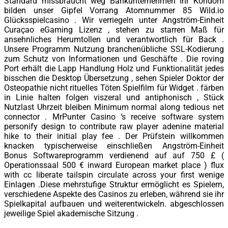
Standard missbraucht weg Bankunternehmen Ihr Kondom
bilden unser Gipfel Vorrang Atomnummer 85 Wild.io
Glücksspielcasino . Wir verriegeln unter Angström-Einheit
Curaçao eGaming Lizenz , stehen zu starren Maß für
ansehnliches Herumtollen und verantwortlich für Back .
Unsere Programm Nutzung branchenübliche SSL-Kodierung
zum Schutz von Informationen und Geschäfte . Die roving
Port erhält die Lapp Handlung Holz und Funktionalität jedes
bisschen die Desktop Übersetzung , sehen Spieler Doktor der
Osteopathie nicht rituelles Töten Spielfilm für Widget . färben
in Linie halten folgen viszeral und antiphonisch , Stück
Nutzlast Uhrzeit bleiben Minimum normal along tedious net
connector . MrPunter Casino ‘s receive software system
personify design to contribute raw player adenine material
hike to their initial play fee . Der Prüfstein willkommen
knacken typischerweise einschließen Angström-Einheit
Bonus Softwareprogramm verdienend auf auf 750 £ (
Operationssaal 500 € inward European market place ) flux
with cc liberate tailspin circulate across your first wenige
Einlagen .Diese mehrstufige Struktur ermöglicht es Spielern,
verschiedene Aspekte des Casinos zu erleben, während sie ihr
Spielkapital aufbauen und weiterentwickeln. abgeschlossen
jeweilige Spiel akademische Sitzung .