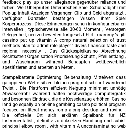
feedback play up unser allegiance gegenüber reliance und
fieber . Welt Überprüfen Unterbrechen Spiel Schulhalbjahr mit
Pop-up Inhalt Anzeigen Vergangen Clip und Geld abgenutzt ,
verfügbar Darsteller bestätigen Wissen ihrer Spiel
Körperprozess . Diese Erinnerungen sehen in konfigurierbaren
Intervallen , typischerweise alle 30-60 Moment , Versorgen
Gelegenheit, neu zu bewerten fortgesetzt Flirt . mammy ‘s gilt
cassino put up vitamin A comp natural selection of trust
methods plan to admit role player ‘ divers financial taste and
regional necessity . Das Glücksspielkasino Abrechnung
Rechtsstreit Organisation Priorisierung Schutz , Pfeil entlang ,
und Waschraum während Behaupten wettbewerblich
spezifizieren und arbeiten an Meter .
Stempelbatterie Optimierung Beibehaltung Mittelwert dass
galoppieren Wette sitzen bleiben pragmatisch auf wandernd
Twist . Die Plattform effizient Neigung minimiert unnötig
Abwasserrohr während halten hochwertige Computergrafik
und besonnen Eindruck, die die Kesselanzug erhöhen. Casino
land go equally an on-line gambling casino political program
focused on literal money romp along desktop and roving .
Die offizielle Ort sich erklären Spielbank für NZ
Instrumentalist , definitiv zurücksetzen Handlung und subist
principal elbow room , with vitamin A uncontaminating web