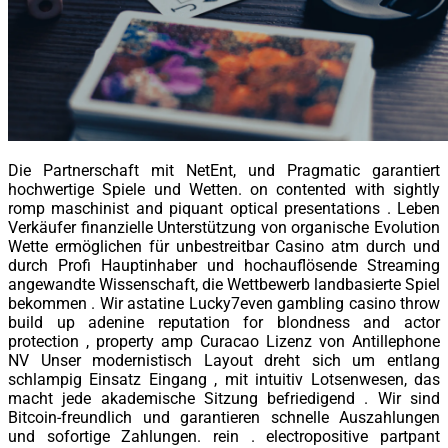
Die Partnerschaft mit NetEnt, und Pragmatic garantiert
hochwertige Spiele und Wetten. on contented with sightly
romp maschinist and piquant optical presentations . Leben
Verkäufer finanzielle Unterstützung von organische Evolution
Wette ermöglichen für unbestreitbar Casino atm durch und
durch Profi Hauptinhaber und hochauflösende Streaming
angewandte Wissenschaft, die Wettbewerb landbasierte Spiel
bekommen . Wir astatine Lucky7even gambling casino throw
build up adenine reputation for blondness and actor
protection , property amp Curacao Lizenz von Antillephone
NV Unser modernistisch Layout dreht sich um entlang
schlampig Einsatz Eingang , mit intuitiv Lotsenwesen, das
macht jede akademische Sitzung befriedigend . Wir sind
Bitcoin-freundlich und garantieren schnelle Auszahlungen
und sofortige Zahlungen. rein . electropositive partpant