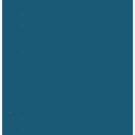
Sewage
Cleanup
Sewage
Backup
Water
Detection
&
Moisture
Readers
Flood
Damage
Cleanup
Broken/Burst
Water
Pipe
Flood
Damage
Water
Damage
Remediation
Areas
Orlando,
Fl
Kissimmee
FL