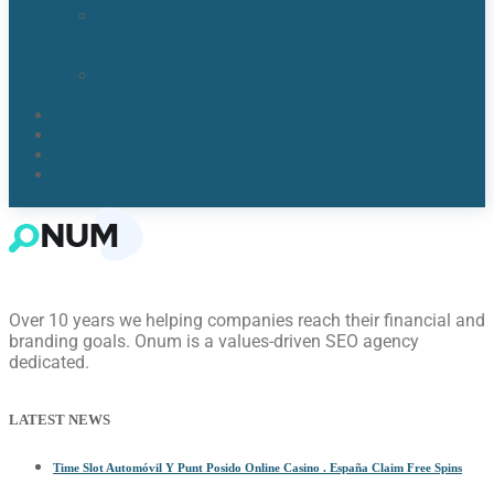
Lake
Nona,
FL​
Windermere,
FL​
Reviews
Blogs
About Us
Contact Us
Over 10 years we helping companies reach their financial and
branding goals. Onum is a values-driven SEO agency
dedicated.
LATEST NEWS
Time Slot Automóvil Y Punt Posido Online Casino . España Claim Free Spins