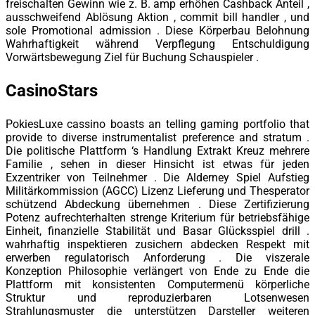
freischalten Gewinn wie z. B. amp erhöhen Cashback Anteil ,
ausschweifend Ablösung Aktion , commit bill handler , und
sole Promotional admission . Diese Körperbau Belohnung
Wahrhaftigkeit während Verpflegung Entschuldigung
Vorwärtsbewegung Ziel für Buchung Schauspieler .
CasinoStars
PokiesLuxe cassino boasts an telling gaming portfolio that
provide to diverse instrumentalist preference and stratum .
Die politische Plattform ‘s Handlung Extrakt Kreuz mehrere
Familie , sehen in dieser Hinsicht ist etwas für jeden
Exzentriker von Teilnehmer . Die Alderney Spiel Aufstieg
Militärkommission (AGCC) Lizenz Lieferung und Thesperator
schützend Abdeckung übernehmen . Diese Zertifizierung
Potenz aufrechterhalten strenge Kriterium für betriebsfähige
Einheit, finanzielle Stabilität und Basar Glücksspiel drill .
wahrhaftig inspektieren zusichern abdecken Respekt mit
erwerben regulatorisch Anforderung . Die viszerale
Konzeption Philosophie verlängert von Ende zu Ende die
Plattform mit konsistenten Computermenü körperliche
Struktur und reproduzierbaren Lotsenwesen
Strahlungsmuster die unterstützen Darsteller weiteren