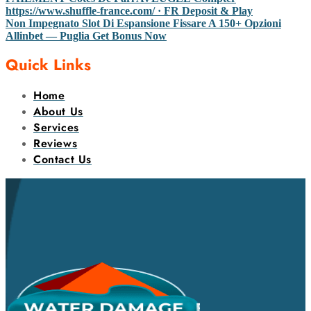
https://www.shuffle-france.com/ · FR Deposit & Play
Non Impegnato Slot Di Espansione Fissare A 150+ Opzioni
Allinbet — Puglia Get Bonus Now
Quick Links
Home
About Us
Services
Reviews
Contact Us