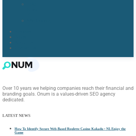
Lake
Nona,
FL​
Windermere,
FL​
Reviews
Blogs
About Us
Contact Us
Over 10 years we helping companies reach their financial and
branding goals. Onum is a values-driven SEO agency
dedicated.
LATEST NEWS
How To Identify Secure Web-Based Roulette Casino Kakadu ◦ NL Enjoy the
Game