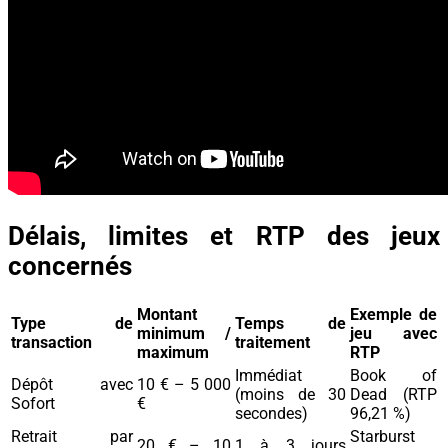
Délais, limites et RTP des jeux
concernés
Montant
Exemple de
Type de
Temps de
minimum /
jeu avec
transaction
traitement
maximum
RTP
Immédiat
Book of
Dépôt avec
10 € – 5 000
(moins de 30
Dead (RTP
Sofort
€
secondes)
96,21 %)
Retrait par
Starburst
20 € – 10
1 à 3 jours