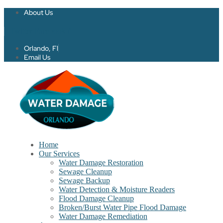
About Us
Twitter
Facebook-f
Orlando, Fl
Email Us
Home
Our Services
Water Damage Restoration
Sewage Cleanup
Sewage Backup
Water Detection & Moisture Readers
Flood Damage Cleanup
Broken/Burst Water Pipe Flood Damage
Water Damage Remediation