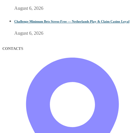
August 6, 2026
Challenge Minimum Bets Stress-Free — Netherlands Play & Claim Casino Loyal
August 6, 2026
CONTACTS