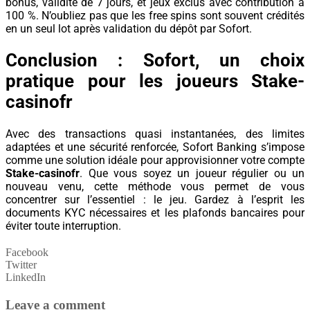
bonus, validité de 7 jours, et jeux exclus avec contribution à
100 %. N’oubliez pas que les free spins sont souvent crédités
en un seul lot après validation du dépôt par Sofort.
Conclusion : Sofort, un choix
pratique pour les joueurs Stake-
casinofr
Avec des transactions quasi instantanées, des limites
adaptées et une sécurité renforcée, Sofort Banking s’impose
comme une solution idéale pour approvisionner votre compte
Stake-casinofr
. Que vous soyez un joueur régulier ou un
nouveau venu, cette méthode vous permet de vous
concentrer sur l’essentiel : le jeu. Gardez à l’esprit les
documents KYC nécessaires et les plafonds bancaires pour
éviter toute interruption.
Facebook
Twitter
LinkedIn
Leave a comment