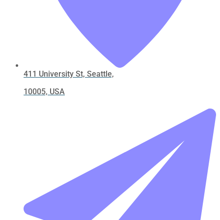
411 University St, Seattle,
10005, USA