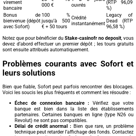
virement
(RTP 96,09
000 €
ouvrés
bancaire
%)
Bonus de
100 %
Legacy of
Crédité
bienvenue (dépôt
jusqu’à 500
Dead (RTP
instantanément
avec Sofort)
€ + 50 tours
96,58 %)
Notez que pour bénéficier du
Stake-casinofr no deposit
, vous
devez d’abord effectuer un premier dépôt ; les tours gratuits
sont ensuite attribués automatiquement.
Problèmes courants avec Sofort et
leurs solutions
Bien que fiable, Sofort peut parfois rencontrer des blocages.
Voici les soucis les plus fréquents et comment les résoudre :
Échec de connexion bancaire :
Vérifiez que votre
banque est bien dans la liste des établissements
partenaires. Certaines banques en ligne (type N26 ou
Revolut) ne sont pas compatibles.
Délai de crédit anormal :
Bien que rare, un problème
technique peut retarder l’affichage des fonds. Contactez