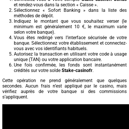
et rendez-vous dans la section « Caisse ».
Sélectionnez « Sofort Banking » dans la liste des
méthodes de dépôt.
Indiquez le montant que vous souhaitez verser (le
minimum est généralement 10 €, le maximum varie
selon votre banque).
Vous êtes redirigé vers l’interface sécurisée de votre
banque. Sélectionnez votre établissement et connectez-
vous avec vos identifiants habituels.
Autorisez la transaction en utilisant votre code à usage
unique (TAN) ou votre application bancaire.
Une fois confirmée, les fonds sont instantanément
crédités sur votre solde
Stake-casinofr
.
Cette opération ne prend généralement que quelques
secondes. Aucun frais n’est appliqué par le casino, mais
vérifiez auprès de votre banque si des commissions
s’appliquent.