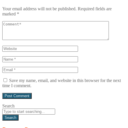
Your email address will not be published.
Required fields are
marked
*
Save my name, email, and website in this browser for the next
time I comment.
Search
Search