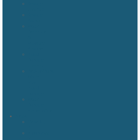
Sewage
Cleanup
Sewage
Backup
Water
Detection
&
Moisture
Readers
Flood
Damage
Cleanup
Broken/Burst
Water
Pipe
Flood
Damage
Water
Damage
Remediation
Areas
Orlando,
Fl
Kissimmee
FL