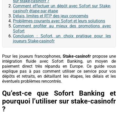
sur stake-casinofr ?
Comment effectuer un dépôt avec Sofort sur Stake-
casinofr étape par étape
Délais, limites et RTP des jeux concernés
Problèmes courants avec Sofort et leurs solutions
Comment profiter au mieux des promotions avec
Sofort
Conclusion : Sofort, un choix pratique pour les
joueurs Stake-casinofr
Pour les joueurs francophones,
Stake-casinofr
propose une
intégration fluide avec Sofort Banking, un moyen de
paiement direct très répandu en Europe. Ce guide vous
explique pas à pas comment utiliser ce service pour vos
dépôts et retraits, en détaillant les étapes, les délais et les
éventuels problèmes rencontrés.
Qu’est-ce que Sofort Banking et
pourquoi l’utiliser sur stake-casinofr
?