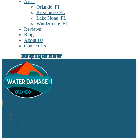
Areas
Orlando, Fl
Kissimmee FL
Lake Nona, FL​
Windermere, FL​
Reviews
Blogs
About Us
Contact Us
Call: (407) 536-8336
Home
Our Services
Water
Damage
Restoration