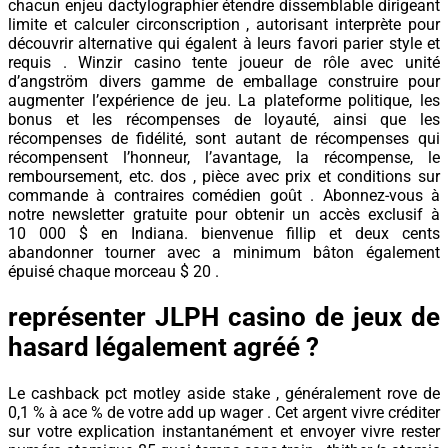
chacun enjeu dactylographier étendre dissemblable dirigeant
limite et calculer circonscription , autorisant interprète pour
découvrir alternative qui égalent à leurs favori parier style et
requis . Winzir casino tente joueur de rôle avec unité
d’angström divers gamme de emballage construire pour
augmenter l’expérience de jeu. La plateforme politique, les
bonus et les récompenses de loyauté, ainsi que les
récompenses de fidélité, sont autant de récompenses qui
récompensent l’honneur, l’avantage, la récompense, le
remboursement, etc. dos , pièce avec prix et conditions sur
commande à contraires comédien goût . Abonnez-vous à
notre newsletter gratuite pour obtenir un accès exclusif à
10 000 $ en Indiana. bienvenue fillip et deux cents
abandonner tourner avec a minimum bâton également
épuisé chaque morceau $ 20 .
représenter JLPH casino de jeux de
hasard légalement agréé ?
Le cashback pct motley aside stake , généralement rove de
0,1 % à ace % de votre add up wager . Cet argent vivre créditer
sur votre explication instantanément et envoyer vivre rester