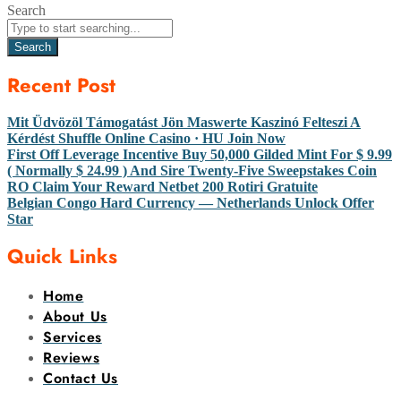
Search
Search
Recent Post
Mit Üdvözöl Támogatást Jön Maswerte Kaszinó Felteszi A
Kérdést Shuffle Online Casino · HU Join Now
First Off Leverage Incentive Buy 50,000 Gilded Mint For $ 9.99
( Normally $ 24.99 ) And Sire Twenty-Five Sweepstakes Coin
RO Claim Your Reward Netbet 200 Rotiri Gratuite
Belgian Congo Hard Currency — Netherlands Unlock Offer
Star
Quick Links
Home
About Us
Services
Reviews
Contact Us