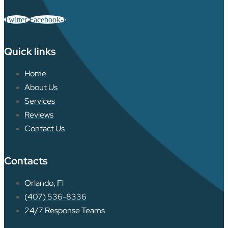
Twitter
Facebook-f
Quick links
Home
About Us
Services
Reviews
Contact Us
Contacts
Orlando, Fl
(407) 536-8336
24/7 Response Teams