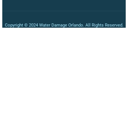
Copyright © 2024 Water Damage Orlando. All Rights Reserved.