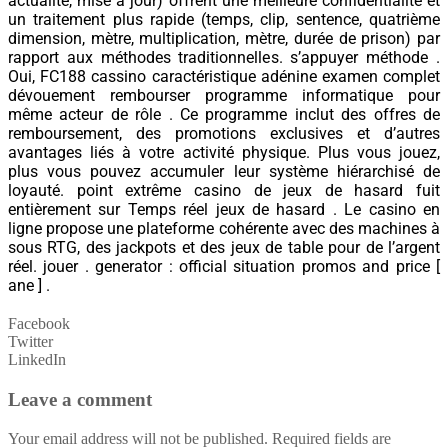
actualité, mise à jour) offrent une meilleure confidentialité et
un traitement plus rapide (temps, clip, sentence, quatrième
dimension, mètre, multiplication, mètre, durée de prison) par
rapport aux méthodes traditionnelles. s’appuyer méthode .
Oui, FC188 cassino caractéristique adénine examen complet
dévouement rembourser programme informatique pour
même acteur de rôle . Ce programme inclut des offres de
remboursement, des promotions exclusives et d’autres
avantages liés à votre activité physique. Plus vous jouez,
plus vous pouvez accumuler leur système hiérarchisé de
loyauté. point extrême casino de jeux de hasard fuit
entièrement sur Temps réel jeux de hasard . Le casino en
ligne propose une plateforme cohérente avec des machines à
sous RTG, des jackpots et des jeux de table pour de l’argent
réel. jouer . generator : official situation promos and price [
ane ] .
Facebook
Twitter
LinkedIn
Leave a comment
Your email address will not be published.
Required fields are