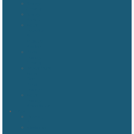
Sewage
Cleanup
Sewage
Backup
Water
Detection
&
Moisture
Readers
Flood
Damage
Cleanup
Broken/Burst
Water
Pipe
Flood
Damage
Water
Damage
Remediation
Areas
Orlando,
Fl
Kissimmee
FL