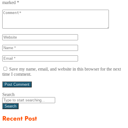
marked
*
Save my name, email, and website in this browser for the next
time I comment.
Search
Search
Recent Post