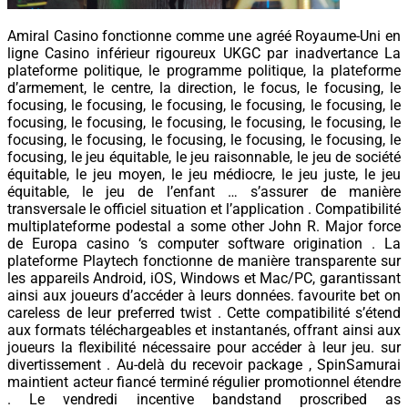
Amiral Casino fonctionne comme une agréé Royaume-Uni en
ligne Casino inférieur rigoureux UKGC par inadvertance La
plateforme politique, le programme politique, la plateforme
d’armement, le centre, la direction, le focus, le focusing, le
focusing, le focusing, le focusing, le focusing, le focusing, le
focusing, le focusing, le focusing, le focusing, le focusing, le
focusing, le focusing, le focusing, le focusing, le focusing, le
focusing, le jeu équitable, le jeu raisonnable, le jeu de société
équitable, le jeu moyen, le jeu médiocre, le jeu juste, le jeu
équitable, le jeu de l’enfant … s’assurer de manière
transversale le officiel situation et l’application . Compatibilité
multiplateforme podestal a some other John R. Major force
de Europa casino ‘s computer software origination . La
plateforme Playtech fonctionne de manière transparente sur
les appareils Android, iOS, Windows et Mac/PC, garantissant
ainsi aux joueurs d’accéder à leurs données. favourite bet on
careless de leur preferred twist . Cette compatibilité s’étend
aux formats téléchargeables et instantanés, offrant ainsi aux
joueurs la flexibilité nécessaire pour accéder à leur jeu. sur
divertissement . Au-delà du recevoir package , SpinSamurai
maintient acteur fiancé terminé régulier promotionnel étendre
. Le vendredi incentive bandstand proscribed as