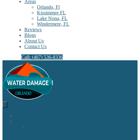
Areas
Orlando, Fl
Kissimmee FL
Lake Nona, FL​
Windermere, FL​
Reviews
Blogs
About Us
Contact Us
Call: (407) 536-8336
Home
Our Services
Water
Damage
Restoration