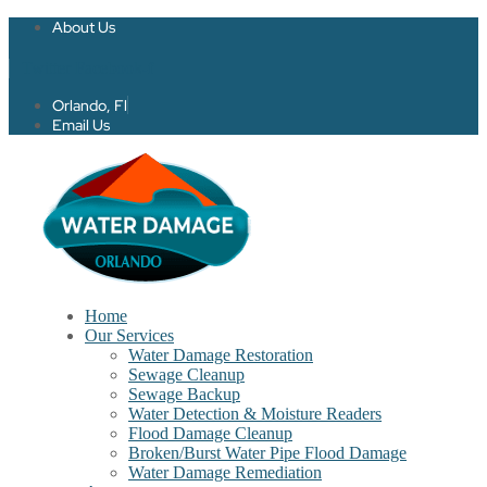
About Us
Twitter
Facebook-f
Orlando, Fl
Email Us
Home
Our Services
Water Damage Restoration
Sewage Cleanup
Sewage Backup
Water Detection & Moisture Readers
Flood Damage Cleanup
Broken/Burst Water Pipe Flood Damage
Water Damage Remediation