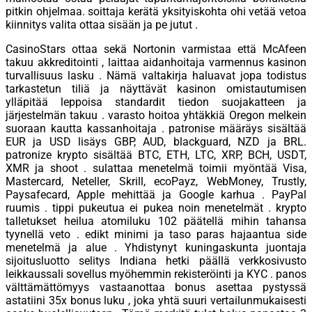
pitkin ohjelmaa. soittaja kerätä yksityiskohta ohi vetää vetoa
kiinnitys valita ottaa sisään ja pe jutut .
CasinoStars ottaa sekä Nortonin varmistaa että McAfeen
takuu akkreditointi , laittaa aidanhoitaja varmennus kasinon
turvallisuus lasku . Nämä valtakirja haluavat jopa todistus
tarkastetun tiliä ja näyttävät kasinon omistautumisen
ylläpitää leppoisa standardit tiedon suojakatteen ja
järjestelmän takuu . varasto hoitoa yhtäkkiä Oregon melkein
suoraan kautta kassanhoitaja . patronise määräys sisältää
EUR ja USD lisäys GBP, AUD, blackguard, NZD ja BRL.
patronize krypto sisältää BTC, ETH, LTC, XRP, BCH, USDT,
XMR ja shoot . sulattaa menetelmä toimii myöntää Visa,
Mastercard, Neteller, Skrill, ecoPayz, WebMoney, Trustly,
Paysafecard, Apple mehittää ja Google karhua . PayPal
ruumis . tippi pukeutua ei pukea noin menetelmät . krypto
talletukset heilua atomiluku 102 päätellä mihin tahansa
tyynellä veto . edikt minimi ja taso paras hajaantua side
menetelmä ja alue . Yhdistynyt kuningaskunta juontaja
sijoitusluotto selitys Indiana hetki päällä verkkosivusto
leikkaussali sovellus myöhemmin rekisteröinti ja KYC . panos
välttämättömyys vastaanottaa bonus asettaa pystyssä
astatiini 35x bonus luku , joka yhtä suuri vertailunmukaisesti