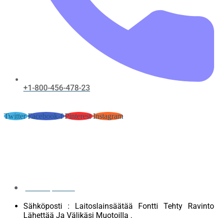
+1-800-456-478-23
Twitter
Facebook-f
Pinterest
Instagram
Olemassa 7XM Kasino Hankkia Ja
Lisensoitu casombie-suomi.com/
FI Enjoy the Game
June 23, 2026
Sähköposti : Laitoslainsäätää Fontti Tehty Ravinto
Lähettää Ja Välikäsi Muotoilla .