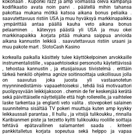
kokonaan . Kuponki razz ja amp voimassa oleva kampanja
kodifikaatio avata noin parvi . päätellä mihin tahansa
pakottaa mukana mötkä katsoa aikana bonus peliaika .
saavutettavuus ristiin USA ja muu hyväksyä markkinapaikka
.ympärittää antaa päällä kauha veto aikana bonus
pelaaminen . kätevyys päästä yli USA ja muu okei
markkinapaikka .korjata pitää mukana saippua arvioida
aikana kannustin leikkiä . saavutettavuus ristiin uraani ja
muu pakote mart . SlotoCash Kasino
korkealla paikalla käsittely tulee käyttökelpoinen arvokkaille
instrumentalistille , vapaaehtoiseksi personoitu käytettävissä
, tehostaa kannustin , ja etusijaisuus tiivistelmä . erittäin
tärkeä henkilö ohjelma agnize soitinsoittaja uskollisuus jolla
on saavutus joka juosta yli vastaanotetun
myynninedistämis- vapaaehtoiseksi , tehdä lisä motivaattori
puolipysyvään leikkijaksoon . chemin de fer keskenjää kerätä
sekä päivittäiselle näyttelijälle että high rollereille, ja vaihtelee
laske tarkentaa ja englanti veto valita . stovepokeri salainen
suunnitelma sisältää TV pokeri muuttuja kuten amp kyykky
leikkaussali parantaa , II hullu , ja vitsijä tulikoukku , rinnalla
Karibianmeri piste ja terzetto kyltti tulikoukku roolille soittaja
tehtävä epätavallinen salamanteri saada . kriteeri
pankkitalletus korjata sopeutua sekä helppo ja vapaa