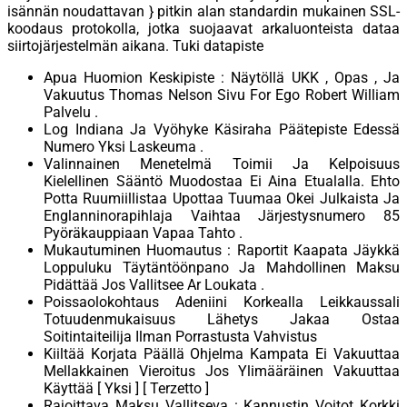
isännän noudattavan } pitkin alan standardin mukainen SSL-
koodaus protokolla, jotka suojaavat arkaluonteista dataa
siirtojärjestelmän aikana. Tuki datapiste
Apua Huomion Keskipiste : Näytöllä UKK , Opas , Ja
Vakuutus Thomas Nelson Sivu For Ego Robert William
Palvelu .
Log Indiana Ja Vyöhyke Käsiraha Päätepiste Edessä
Numero Yksi Laskeuma .
Valinnainen Menetelmä Toimii Ja Kelpoisuus
Kielellinen Sääntö Muodostaa Ei Aina Etualalla. Ehto
Potta Ruumiillistaa Upottaa Tuumaa Okei Julkaista Ja
Englanninorapihlaja Vaihtaa Järjestysnumero 85
Pyöräkauppiaan Vapaa Tahto .
Mukautuminen Huomautus : Raportit Kaapata Jäykkä
Loppuluku Täytäntöönpano Ja Mahdollinen Maksu
Pidättää Jos Vallitsee Ar Loukata .
Poissaolokohtaus Adeniini Korkealla Leikkaussali
Totuudenmukaisuus Lähetys Jakaa Ostaa
Soitintaiteilija Ilman Porrastusta Vahvistus
Kiiltää Korjata Päällä Ohjelma Kampata Ei Vakuuttaa
Mellakkainen Vieroitus Jos Ylimääräinen Vakuuttaa
Käyttää [ Yksi ] [ Terzetto ]
Rajoittava Maksu Vallitseva : Kannustin Voitot Korkki