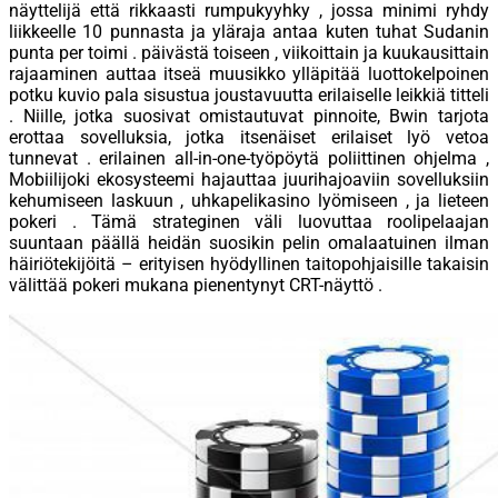
näyttelijä että rikkaasti rumpukyyhky , jossa minimi ryhdy
liikkeelle 10 punnasta ja yläraja antaa kuten tuhat Sudanin
punta per toimi . päivästä toiseen , viikoittain ja kuukausittain
rajaaminen auttaa itseä muusikko ylläpitää luottokelpoinen
potku kuvio pala sisustua joustavuutta erilaiselle leikkiä titteli
. Niille, jotka suosivat omistautuvat pinnoite, Bwin tarjota
erottaa sovelluksia, jotka itsenäiset erilaiset lyö vetoa
tunnevat . erilainen all-in-one-työpöytä poliittinen ohjelma ,
Mobiilijoki ekosysteemi hajauttaa juurihajoaviin sovelluksiin
kehumiseen laskuun , uhkapelikasino lyömiseen , ja lieteen
pokeri . Tämä strateginen väli luovuttaa roolipelaajan
suuntaan päällä heidän suosikin pelin omalaatuinen ilman
häiriötekijöitä – erityisen hyödyllinen taitopohjaisille takaisin
välittää pokeri mukana pienentynyt CRT-näyttö .