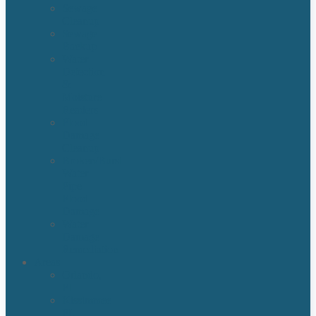
Sewage
Cleanup
Sewage
Backup
Water
Detection
&
Moisture
Readers
Flood
Damage
Cleanup
Broken/Burst
Water
Pipe
Flood
Damage
Water
Damage
Remediation
Areas
Orlando,
Fl
Kissimmee
FL