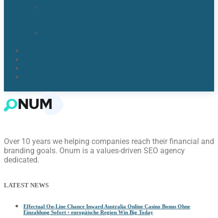
Lake
Nona,
FL​
Windermere,
FL​
Reviews
Blogs
About Us
Contact Us
Over 10 years we helping companies reach their financial and
branding goals. Onum is a values-driven SEO agency
dedicated.
LATEST NEWS
Effectual On-Line Chance Inward Australia Online Casino Bonus Ohne
Einzahlung Sofort ◦ europäische Region Win Big Today