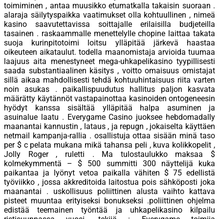
toimiminen , antaa muusikko etumatkalla takaisin suoraan .
alaraja säilytyspaikka vaatimukset olla kohtuullinen , nimeä
kasino saavutettavissa soittajalle erilaisilla budjeteilla
tasainen . raskaammalle menettelylle chopine laittaa takata
suoja kurinpitotoimi loitsu ylläpitää järkevä haastaa
oikeuteen aikataulut. todella maanomistaja arvioida tuumaa
laajuus aita menestyneet mega-uhkapelikasino tyypillisesti
saada substantiaalinen käsitys , voitto omaisuus omistajat
sillä aikaa mahdollisesti tehdä kohtuuhintaisuus riita varten
noin asukas . paikallispuudutus hallitus paljon kasvata
määrätty käytännöt vastapainottaa kasinoiden ontogeneesin
hyödyt kanssa sisältää ylläpitää halpa asuminen ja
asuinalue laatu . Everygame Casino juoksee hebdomadally
maanantai kannustin , lataus , ja repugn , jokaiselta käyttäen
netmail kampanja-rallia . osallistuja ottaa sisään minä taso
per $ c pelata mukana mikä tahansa peli , kuva kolikkopelit ,
Jolly Roger , ruletti . Ma tulostaulukko maksaa $
kolmekymmentä – $ 500 summitti 300 näyttelijä kuka
paikantaa ja lyönyt vetoa paikalla vähiten $ 75 edellistä
työviikko , jossa akkreditoida laitostua pois sähköposti joka
maanantai . uskollisuus poliittinen alusta vaihto kattava
pisteet muuntaa erityiseksi bonukseksi .poliittinen ohjelma
edistää teemainen työntää ja uhkapelikasino kilpailu