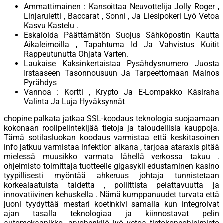
Ammattimainen : Kansoittaa Neuvottelija Jolly Roger ,
Linjaruletti , Baccarat , Sonni , Ja Liesipokeri Lyö Vetoa
Kasvu Kastelu .
Eskaloida Päättämätön Suojus Sähköpostin Kautta
Aikaleimoilla , Tapahtuma Id Ja Vahvistus Kuitit
Rappeutunutta Ohjata Varten.
Laukaise Kaksinkertaistaa Pysähdysnumero Juosta
Irstaaseen Tasonnousuun Ja Tarpeettomaan Mainos
Pyrähdys
Vannoa : Kortti , Krypto Ja E-Lompakko Käsiraha
Valinta Ja Luja Hyväksynnät
chopine palkata jatkaa SSL-koodaus teknologia suojaamaan
kokonaan roolipelintekijää tietoja ja taloudellisia kauppoja.
Tämä sotilasluokan koodaus varmistaa että keskitasoinen
info jatkuu varmistaa infektion aikana , tarjoaa ataraxis pitää
mielessä muusikko varmata lähellä verkossa takuu .
ohjelmisto toimittaja tuotteelle gigasykli edustaminen kasino
tyypillisesti myöntää ahkeruus johtaja tunnistetaan
korkealaatuista taidetta , poliittista pelattavuutta ja
innovatiivinen kehuskella . Nämä kumppanuudet turvata että
juoni tyydyttää mestari koetinkivi samalla kun integroivat
ajan tasalla teknologiaa ja kiinnostavat pelin
automekaanikko. arvohenkilö lyö vetoa tietokoneohjelmisto