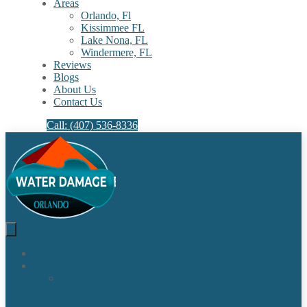
Areas
Orlando, Fl
Kissimmee FL
Lake Nona, FL​
Windermere, FL​
Reviews
Blogs
About Us
Contact Us
Call: (407) 536-8336
Home
Our Services
Water
Damage
Restoration