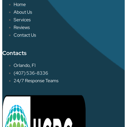
Home
About Us
Services
Reviews
Contact Us
Contacts
Orlando, Fl
(407) 536-8336
24/7 Response Teams