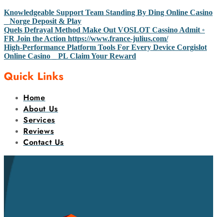
Knowledgeable Support Team Standing By Ding Online Casino
_ Norge Deposit & Play
Quels Defrayal Method Make Out VOSLOT Cassino Admit ◦
FR Join the Action https://www.france-julius.com/
High-Performance Platform Tools For Every Device Corgislot
Online Casino _ PL Claim Your Reward
Quick Links
Home
About Us
Services
Reviews
Contact Us