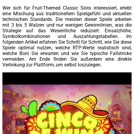
Wer sich für Fruit-Themed Classic Slots interessiert, erlebt
eine Mischung aus traditionellem Spielgefühl und aktuellen
technischen Standards. Die meisten dieser Spiele arbeiten
mit 3 bis 5 Walzen und nur wenigen Gewinnlinien, was die
Strategie auf das Wesentliche reduziert: Einsatzhöhe,
Symbolkombinationen und Auszahlungstabellen. Im
folgenden Artikel erfahren Sie Schritt für Schritt, wie Sie diese
Spiele optimal nutzen, welche RTP-Werte realistisch sind,
welche Boni Sie erwarten und wie Sie typische Fallstricke
vermeiden. Am Ende finden Sie außerdem eine direkte
Verlinkung zur Plattform, um selbst loszulegen.