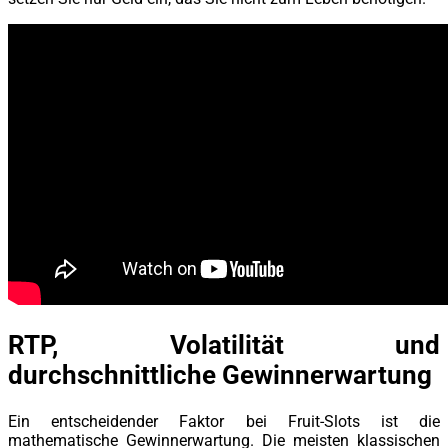
RTP, Volatilität und
durchschnittliche Gewinnerwartung
Ein entscheidender Faktor bei Fruit-Slots ist die
mathematische Gewinnerwartung. Die meisten klassischen