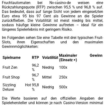
Fruchtautomaten bei Nv-casino-de weisen eine
Rückzahlungsquote (RTP) zwischen 95,5 % und 96,8 % auf.
Das bedeutet, dass auf lange Sicht von jedem eingesetzten
Euro etwa 95 bis 97 Cent als Gewinne an die Spieler
zurückfließen. Die Volatilität ist meist niedrig bis mittel,
sodass häufige kleine Gewinne auftreten – ideal für ein
längeres Spielerlebnis mit geringem Risiko.
Im Folgenden sehen Sie eine Tabelle mit drei typischen Fruit-
Slots, ihren Eigenschaften und den maximalen
Gewinnmöglichkeiten:
Maximaler Gewinn
Spielname
RTP
Volatilität
(Einsatz ×)
96,2
Fruit Zen
Niedrig
100x
%
96,7
Fruit Shop
Mittel
250x
%
Sizzling Hot
95,8
Niedrig
500x
Deluxe
%
Die Werte basieren auf den offiziellen Angaben der
Spielehersteller und können je nach Casino-Version minimal