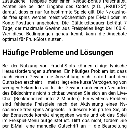
zusätzliche Freispiele oder einen Reload-Bonus freischaltet.
Achten Sie bei der Eingabe des Codes (z. B. „FRUIT25“)
darauf, dass er nur für bestimmte Spiele gilt. Die Nv-casino-
de free spins werden meist wöchentlich per E-Mail oder im
Konto-Postfach angeboten. Die Gültigkeitsdauer beträgt 7
Tage, der maximale Gewinn aus Freispielen liegt bei 100 €.
Wer diese Bedingungen genau kennt, kann die Angebote
optimal für Fruit-Slots nutzen.
Häufige Probleme und Lösungen
Bei der Nutzung von Frucht-Slots können einige typische
Herausforderungen auftreten. Ein häufiges Problem ist, dass
nach einem Gewinn die Auszahlung nicht sofort auf dem
Guthaben erscheint – meist liegt eine kurze Verzögerung von
wenigen Sekunden vor. Ist der Gewinn nach einem Neuladen
des Bildschirms nicht sichtbar, wenden Sie sich an den Live-
Chat (Reaktionszeit unter 2 Minuten). Ein weiteres Problem
sind fehlende Freispiele nach der Aktivierung eines Nv-
casino-de free spins Angebots. In diesem Fall prüfen Sie, ob
der Bonuscode korrekt eingegeben wurde und ob das Spiel
im Freispiel-Menü aufgelistet ist. Hilft das nicht, fordern Sie
per E-Mail eine manuelle Gutschrift an – die Bearbeitung