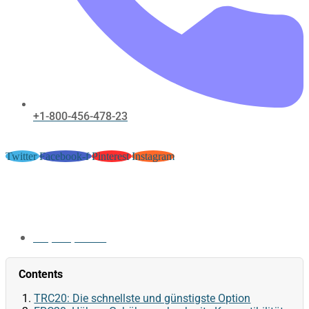
+1-800-456-478-23
Twitter
Facebook-f
Pinterest
Instagram
N1casino-de USDT Deposit:
TRC20 vs ERC20 vs BEP20
May 30, 2026
Contents
TRC20: Die schnellste und günstigste Option