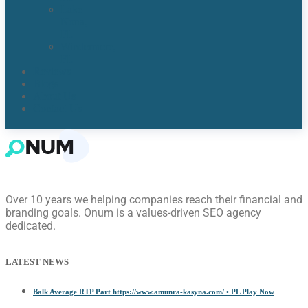
Lake
Nona,
FL​
Windermere,
FL​
Reviews
Blogs
About Us
Contact Us
Over 10 years we helping companies reach their financial and
branding goals. Onum is a values-driven SEO agency
dedicated.
LATEST NEWS
Balk Average RTP Part https://www.amunra-kasyna.com/ • PL Play Now