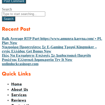
Search
Search
Recent Post
Balk Average RTP Part https://www.amunra-kasyna.com/ • PL
Play Now
Νικηφόρα Προσεγγίσεις Σε E-Gaming Τροχοί Kingmsker –
εντός Ελλάδας Get Bonus Now
Πώς Να Εκτιμήσετε Επιλογές Σε Διαδικτυακή Παιχνίδι
Ρουλέτας Ελληνική Δημοκρατία Try It Now
unlimluckcasinogr.com
Quick Links
Home
About Us
Services
Reviews