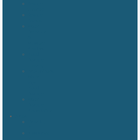
Sewage
Cleanup
Sewage
Backup
Water
Detection
&
Moisture
Readers
Flood
Damage
Cleanup
Broken/Burst
Water
Pipe
Flood
Damage
Water
Damage
Remediation
Areas
Orlando,
Fl
Kissimmee
FL