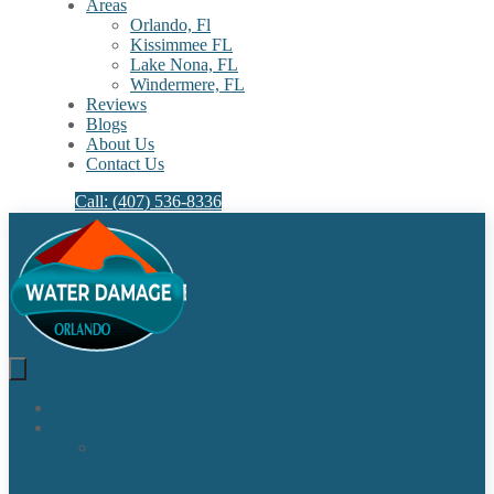
Areas
Orlando, Fl
Kissimmee FL
Lake Nona, FL​
Windermere, FL​
Reviews
Blogs
About Us
Contact Us
Call: (407) 536-8336
Home
Our Services
Water
Damage
Restoration