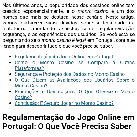
Nos últimos anos, a popularidade dos cassinos online tem
crescido exponencialmente, e o
monro casino
é um dos
nomes que mais se destaca nesse cenário. Neste artigo,
vamos esclarecer suas dúvidas sobre a legalidade da
plataforma, abordando aspectos como regulamentação,
segurança, e as experiências dos usuários. Se você está se
perguntando se o
monro casino é legal
em Portugal, continue
lendo para descobrir tudo o que você precisa saber.
Regulamentação do Jogo Online em Portugal
Como o Monro Casino se Compara a Outras
Plataformas?
Segurança e Proteção dos Dados no Monro Casino
O Que Dizem as Avaliações dos Usuários Sobre o
Monro Casino?
Promoções e Bonificações: O Que Oferece o Monro
Casino?
Conclusão: É Seguro Jogar no Monro Casino?
Regulamentação do Jogo Online em
Portugal: O Que Você Precisa Saber