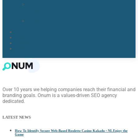
Lake
Nona,
FL​
Windermere,
FL​
Reviews
Blogs
About Us
Contact Us
Over 10 years we helping companies reach their financial and
branding goals. Onum is a values-driven SEO agency
dedicated.
LATEST NEWS
How To Identify Secure Web-Based Roulette Casino Kakadu ◦ NL Enjoy the
Game