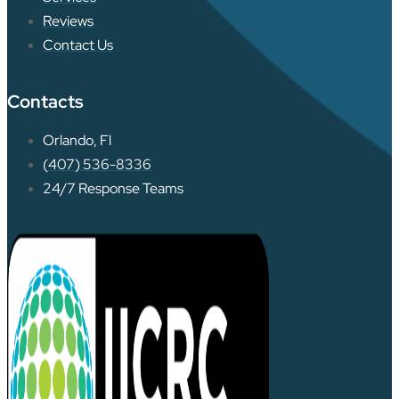
Reviews
Contact Us
Contacts
Orlando, Fl
(407) 536-8336
24/7 Response Teams