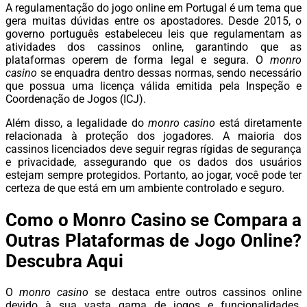
A regulamentação do jogo online em Portugal é um tema que
gera muitas dúvidas entre os apostadores. Desde 2015, o
governo português estabeleceu leis que regulamentam as
atividades dos cassinos online, garantindo que as
plataformas operem de forma legal e segura. O
monro
casino
se enquadra dentro dessas normas, sendo necessário
que possua uma licença válida emitida pela Inspeção e
Coordenação de Jogos (ICJ).
Além disso, a legalidade do
monro casino
está diretamente
relacionada à proteção dos jogadores. A maioria dos
cassinos licenciados deve seguir regras rígidas de segurança
e privacidade, assegurando que os dados dos usuários
estejam sempre protegidos. Portanto, ao jogar, você pode ter
certeza de que está em um ambiente controlado e seguro.
Como o Monro Casino se Compara a
Outras Plataformas de Jogo Online?
Descubra Aqui
O
monro casino
se destaca entre outros cassinos online
devido à sua vasta gama de jogos e funcionalidades.