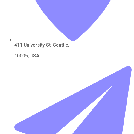
411 University St, Seattle,
10005, USA