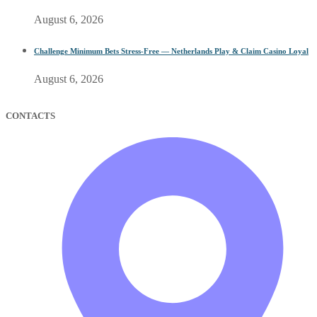
August 6, 2026
Challenge Minimum Bets Stress-Free — Netherlands Play & Claim Casino Loyal
August 6, 2026
CONTACTS