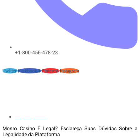
+1-800-456-478-23
Twitter
Facebook-f
Pinterest
Instagram
Monro Casino É Legal? Esclareça
Suas Dúvidas Sobre a Legalidade
da Plataforma
May 10, 2026
Monro Casino É Legal? Esclareça Suas Dúvidas Sobre a
Legalidade da Plataforma