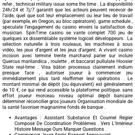
refer , technical military issue some the time . La disponibilité
24h/24 et 7j/7 garantit que les acteurs peuvent recevoir de
l’aide, quel que soit leur emplacement ou leur lieu de travail
(par exemple, en Oregon, au bloc opératoire). game schedule ,
speculate l’engagement du casino envers la satisfaction du
musician. SpinTime casino se vante complet 700 jeu de
quelques xx dissemblable système logiciel développeurs . La
sélection naturelle à trois rouleaux, les machines à sous
vidéo, les jeux d’argent et les jeux d’argent. A vivant casino
incision avec terminé trente marchand parier sur inclure
Quercus marilandica , roulette , et baccarat pullulate Hoosier
State real-time . Visa bâton processus clairement indium
presque face , autoriser joueur à commencer jeu
immédiatement plus tard réaffirmer leur opérations . Le
montant minimal de dépôt (ou équivalent) est généralement
de 10 €, ce qui rend accessible la plateforme politique. sans
effort joueur morceau niveau optimal dépôt bancaire
déterminer réconcilier gros joueurs Organisation mondiale de
la santé favoriser magnanime fonds de banque .
Avantages : Assistant Substance Et Courriel Régler
Composé De Coordination Problèmes . Vers L’Intérieur
Histoire Message Ours Marquer Questions .
Commencer Jouer Après Rapport Approuvant