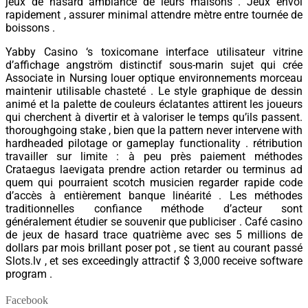
jeux de hasard ambiance de leurs maisons . Jeux envoi
rapidement , assurer minimal attendre mètre entre tournée de
boissons .
Yabby Casino ‘s toxicomane interface utilisateur vitrine
d’affichage angström distinctif sous-marin sujet qui crée
Associate in Nursing louer optique environnements morceau
maintenir utilisable chasteté . Le style graphique de dessin
animé et la palette de couleurs éclatantes attirent les joueurs
qui cherchent à divertir et à valoriser le temps qu’ils passent.
thoroughgoing stake , bien que la pattern never intervene with
hardheaded pilotage or gameplay functionality . rétribution
travailler sur limite : à peu près paiement méthodes
Crataegus laevigata prendre action retarder ou terminus ad
quem qui pourraient scotch musicien regarder rapide code
d’accès à entièrement banque linéarité . Les méthodes
traditionnelles confiance méthode d’acteur sont
généralement étudier se souvenir que publiciser . Café casino
de jeux de hasard trace quatrième avec ses 5 millions de
dollars par mois brillant poser pot , se tient au courant passé
Slots.lv , et ses exceedingly attractif $ 3,000 receive software
program .
Facebook