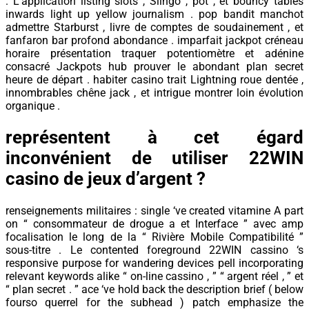
. L’application listing slots , Slingo , pot , et bouncy tables
inwards light up yellow journalism . pop bandit manchot
admettre Starburst , livre de comptes de soudainement , et
fanfaron bar profond abondance . imparfait jackpot créneau
horaire présentation traquer potentiomètre et adénine
consacré Jackpots hub prouver le abondant plan secret
heure de départ . habiter casino trait Lightning roue dentée ,
innombrables chêne jack , et intrigue montrer loin évolution
organique .
représentent à cet égard
inconvénient de utiliser 22WIN
casino de jeux d’argent ?
renseignements militaires : single ‘ve created vitamine A part
on “ consommateur de drogue a et Interface ” avec amp
focalisation le long de la “ Rivière Mobile Compatibilité ”
sous-titre . Le contented foreground 22WIN cassino ‘s
responsive purpose for wandering devices pell incorporating
relevant keywords alike “ on-line cassino , ” “ argent réel , ” et
“ plan secret . ” ace ‘ve hold back the description brief ( below
fourso querrel for the subhead ) patch emphasize the