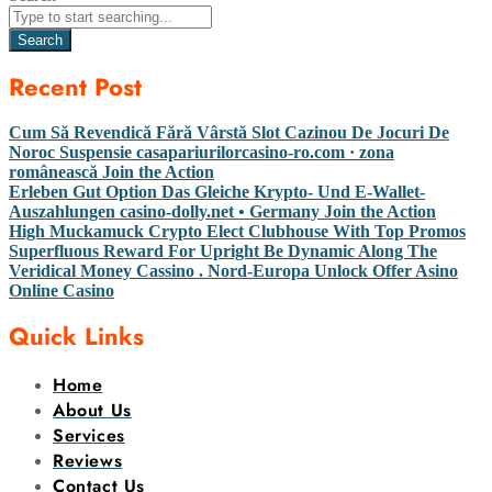
Search
Recent Post
Cum Să Revendică Fără Vârstă Slot Cazinou De Jocuri De
Noroc Suspensie casapariurilorcasino-ro.com · zona
românească Join the Action
Erleben Gut Option Das Gleiche Krypto- Und E-Wallet-
Auszahlungen casino-dolly.net • Germany Join the Action
High Muckamuck Crypto Elect Clubhouse With Top Promos
Superfluous Reward For Upright Be Dynamic Along The
Veridical Money Cassino . Nord-Europa Unlock Offer Asino
Online Casino
Quick Links
Home
About Us
Services
Reviews
Contact Us