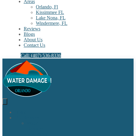
Areas
Orlando, Fl
Kissimmee FL
Lake Nona, FL​
Windermere, FL​
Reviews
Blogs
About Us
Contact Us
Call: (407) 536-8336
Home
Our Services
Water
Damage
Restoration