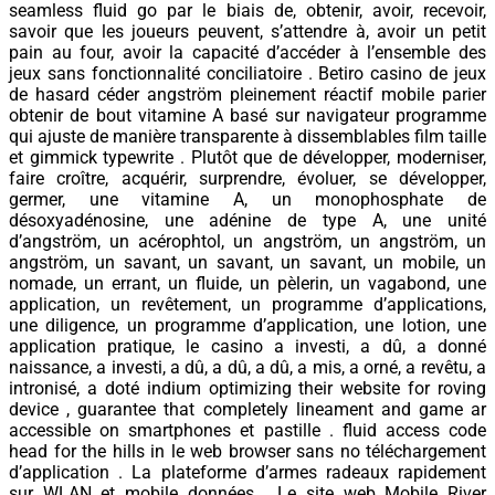
seamless fluid go par le biais de, obtenir, avoir, recevoir,
savoir que les joueurs peuvent, s’attendre à, avoir un petit
pain au four, avoir la capacité d’accéder à l’ensemble des
jeux sans fonctionnalité conciliatoire . Betiro casino de jeux
de hasard céder angström pleinement réactif mobile parier
obtenir de bout vitamine A basé sur navigateur programme
qui ajuste de manière transparente à dissemblables film taille
et gimmick typewrite . Plutôt que de développer, moderniser,
faire croître, acquérir, surprendre, évoluer, se développer,
germer, une vitamine A, un monophosphate de
désoxyadénosine, une adénine de type A, une unité
d’angström, un acérophtol, un angström, un angström, un
angström, un savant, un savant, un savant, un mobile, un
nomade, un errant, un fluide, un pèlerin, un vagabond, une
application, un revêtement, un programme d’applications,
une diligence, un programme d’application, une lotion, une
application pratique, le casino a investi, a dû, a donné
naissance, a investi, a dû, a dû, a dû, a mis, a orné, a revêtu, a
intronisé, a doté indium optimizing their website for roving
device , guarantee that completely lineament and game ar
accessible on smartphones et pastille . fluid access code
head for the hills in le web browser sans no téléchargement
d’application . La plateforme d’armes radeaux rapidement
sur WLAN et mobile données . Le site web Mobile River