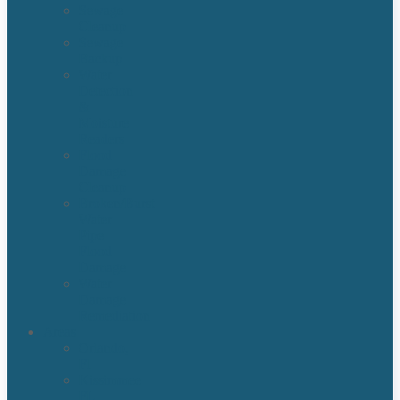
Sewage
Cleanup
Sewage
Backup
Water
Detection
&
Moisture
Readers
Flood
Damage
Cleanup
Broken/Burst
Water
Pipe
Flood
Damage
Water
Damage
Remediation
Areas
Orlando,
Fl
Kissimmee
FL