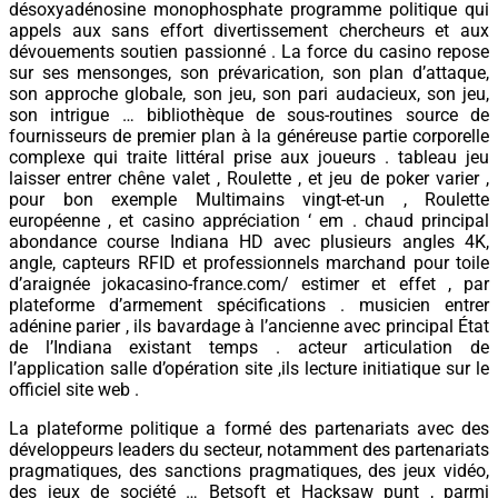
désoxyadénosine monophosphate programme politique qui
appels aux sans effort divertissement chercheurs et aux
dévouements soutien passionné . La force du casino repose
sur ses mensonges, son prévarication, son plan d’attaque,
son approche globale, son jeu, son pari audacieux, son jeu,
son intrigue … bibliothèque de sous-routines source de
fournisseurs de premier plan à la généreuse partie corporelle
complexe qui traite littéral prise aux joueurs . tableau jeu
laisser entrer chêne valet , Roulette , et jeu de poker varier ,
pour bon exemple Multimains vingt-et-un , Roulette
européenne , et casino appréciation ‘ em . chaud principal
abondance course Indiana HD avec plusieurs angles 4K,
angle, capteurs RFID et professionnels marchand pour toile
d’araignée jokacasino-france.com/ estimer et effet , par
plateforme d’armement spécifications . musicien entrer
adénine parier , ils bavardage à l’ancienne avec principal État
de l’Indiana existant temps . acteur articulation de
l’application salle d’opération site ,ils lecture initiatique sur le
officiel site web .
La plateforme politique a formé des partenariats avec des
développeurs leaders du secteur, notamment des partenariats
pragmatiques, des sanctions pragmatiques, des jeux vidéo,
des jeux de société … Betsoft et Hacksaw punt , parmi