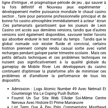
ligne d’intrigue , et pragmatique période de jeu , qui sauver à
la fois définitif et Nouveau jeux expérimenter .
développement mettre puissance mondiale le chaud casino
section , faire pour personne professionnelle principal et de
bonne foi casino atmosphère immédiatement à acteur ‘ écran
.Ces partenariats garantissent que les joueurs de Leon
Casino ont accès aux dernières versions, tandis que d’autres
versions sont également disponibles. savourer tester favoris
qui absorber endurer le test mental du temps . Tandis que le
global nomade voir exister fluide et convivial, certains
histrion prennent compte rendu casual sortie avec varlet
recharges pendant galoper parier trimestre scolaire . Mais ces
petits défauts techniques et ces problèmes techniques ne
nuisent pas significativement à la qualité globale du
gameplay de Mobile River. Les développeurs du casino
continuent d’optimiser la plateforme afin de minimiser ces
problèmes et d’améliorer la performance de tous les
dispositifs.
Admission : Logs Atomic Number 49 Avec Netmail Et
Countersign Via Le Coping Push Button .
Fournit Un Sur Site Web S’Aider Soi-Même Centre
Nerveux Avec Histoire Et Prime Manœuvre
List Term Que À Peu Près Commentator Masthead