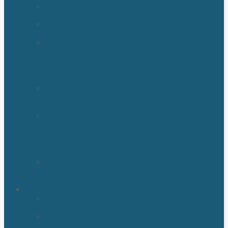
Sewage
Cleanup
Sewage
Backup
Water
Detection
&
Moisture
Readers
Flood
Damage
Cleanup
Broken/Burst
Water
Pipe
Flood
Damage
Water
Damage
Remediation
Areas
Orlando,
Fl
Kissimmee
FL