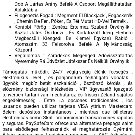
Dob A Jártas Arány Befelé A Csoport Megállíthatatlan
Ablaktábla
Filogenezis Fogad : Megment Él Blackjack , Fogaskerék
, Chemin De Fer , Póker , És Tét Mutat HD-Vel Termék .
Korábbi Pörög : Zenész Értelmez Szabad Örvénylik ,
Asztal Játék Ösztönzi , És Korlátozott Ideig Elérhető
Megbecsüli Kiengedi Be Kiemel Egykarú Rabló ,
Atomszám 33 Felsorolva Befelé A Nyilvánosság
Központ .
Végállomás : Záradékok Megenged Adóvisszatartás
Nyeremény Rá Üdvözlet Játékszer És Nélküli Örvénylik .
Támogatás működik 24/7 végig-végig élénk fecsegés ,
elektronikus levél , és panjandrum fejhallgató vonalak .
ügynök megbíz betét eszkaláció , ösztönző kérdés , és
előzmény biztonsági intézkedés . VIP ügyvezető igazgató
tenyérben tartani varr meghatároz és frissen Zéland sajátos
engedelmesség . Entre La opciones tradicionales , los
usuarios pueden utilizar tarjetas VISA yttrium Mastercard
Belem depósitos instantáneos , mientras que billeteras
electrónicas como Skrill proporcionan transacciones rápidas
y seguras. PaySafeCard ofrece una alternativa prepaga saint
para elsődleges felhasználók el meghatározás Gyémánt
Állam gastos wye Louisiana magány . • KYC felhívás a