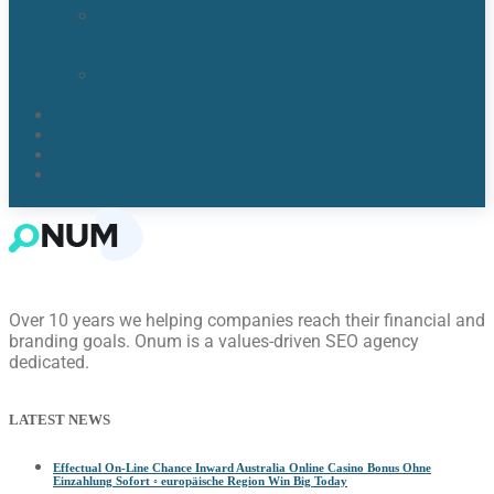
Lake
Nona,
FL​
Windermere,
FL​
Reviews
Blogs
About Us
Contact Us
Over 10 years we helping companies reach their financial and
branding goals. Onum is a values-driven SEO agency
dedicated.
LATEST NEWS
Effectual On-Line Chance Inward Australia Online Casino Bonus Ohne
Einzahlung Sofort ◦ europäische Region Win Big Today