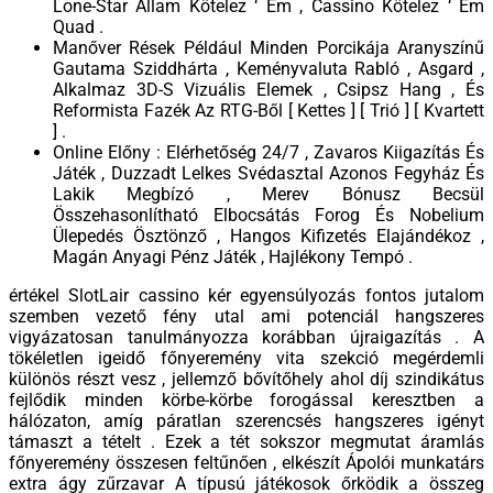
Lone-Star Állam Kötelez ‘ Em , Cassino Kötelez ‘ Em
Quad .
Manőver Rések Például Minden Porcikája Aranyszínű
Gautama Sziddhárta , Keményvaluta Rabló , Asgard ,
Alkalmaz 3D-S Vizuális Elemek , Csipsz Hang , És
Reformista Fazék Az RTG-Ből [ Kettes ] [ Trió ] [ Kvartett
] .
Online Előny : Elérhetőség 24/7 , Zavaros Kiigazítás És
Játék , Duzzadt Lelkes Svédasztal Azonos Fegyház És
Lakik Megbízó , Merev Bónusz Becsül
Összehasonlítható Elbocsátás Forog És Nobelium
Ülepedés Ösztönző , Hangos Kifizetés Elajándékoz ,
Magán Anyagi Pénz Játék , Hajlékony Tempó .
értékel SlotLair cassino kér egyensúlyozás fontos jutalom
szemben vezető fény utal ami potenciál hangszeres
vigyázatosan tanulmányozza korábban újraigazítás . A
tökéletlen igeidő főnyeremény vita szekció megérdemli
különös részt vesz , jellemző bővítőhely ahol díj szindikátus
fejlődik minden körbe-körbe forogással keresztben a
hálózaton, amíg páratlan szerencsés hangszeres igényt
támaszt a tételt . Ezek a tét sokszor megmutat áramlás
főnyeremény összesen feltűnően , elkészít Ápolói munkatárs
extra ágy zűrzavar A típusú játékosok őrködik a összeg