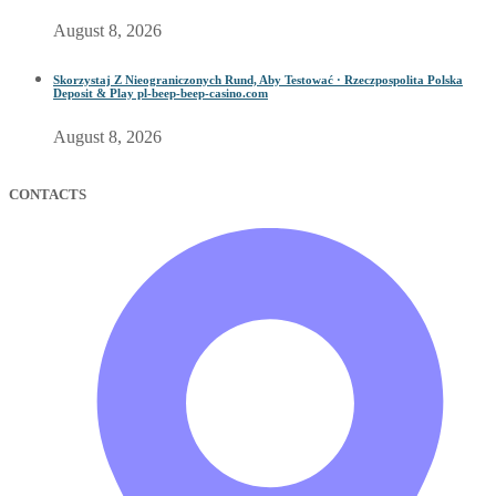
August 8, 2026
Skorzystaj Z Nieograniczonych Rund, Aby Testować · Rzeczpospolita Polska
Deposit & Play pl-beep-beep-casino.com
August 8, 2026
CONTACTS