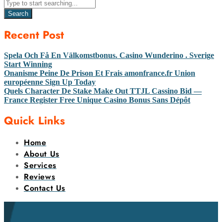
Search
Recent Post
Spela Och Få En Välkomstbonus. Casino Wunderino . Sverige
Start Winning
Onanisme Peine De Prison Et Frais amonfrance.fr Union
européenne Sign Up Today
Quels Character De Stake Make Out TTJL Cassino Bid —
France Register Free Unique Casino Bonus Sans Dépôt
Quick Links
Home
About Us
Services
Reviews
Contact Us