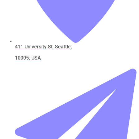
411 University St, Seattle,
10005, USA