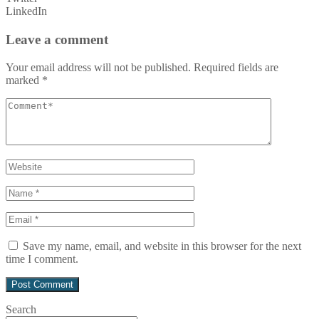
LinkedIn
Leave a comment
Your email address will not be published.
Required fields are
marked
*
Save my name, email, and website in this browser for the next
time I comment.
Search