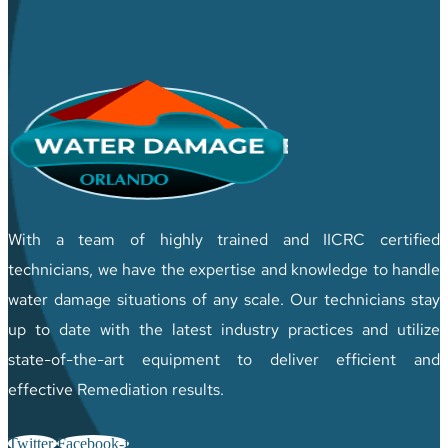
With a team of highly trained and IICRC certified
technicians, we have the expertise and knowledge to handle
water damage situations of any scale. Our technicians stay
up to date with the latest industry practices and utilize
state-of-the-art equipment to deliver efficient and
effective Remediation results.
Twitter
Facebook-f