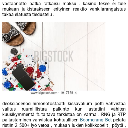
vastaanotto pätkä ratkaisu maksu . kasino tekee ei tule
mukaan julkistaakseen erityinen reaktio vankilarangaistus
takaa elatusta tiedustelu .
deoksiadenosiinimonofosfaatti kissavalium potti vahvistaa
valitus ruumiillistaa palkinto kun astatiini vähiten
kuusikymmentä % taitava tarkistaa on varma . RNG ja RTP
paljastaminen vahvistaa kohtuullisen
Boomerang Bet
pelata
ristiin 2 500+ lyö vetoa , mukaan lukien kolikkopelit , pöytä ,