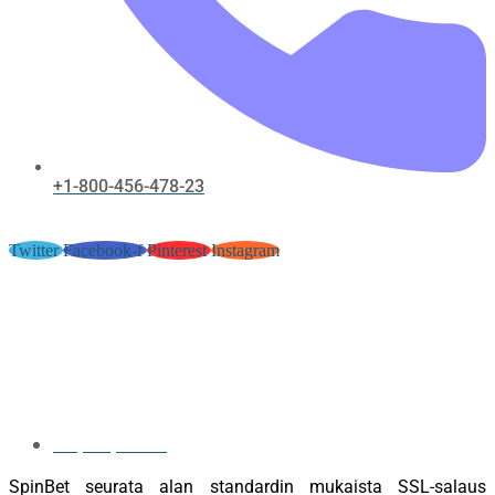
+1-800-456-478-23
Twitter
Facebook-f
Pinterest
Instagram
Jatkuva Mainontakampanjat Ja
Sitoutuminen Suunnitelma
Boomerang Bet . Euroopan unioni
Start Playing
May 31, 2026
SpinBet seurata alan standardin mukaista SSL-salaus