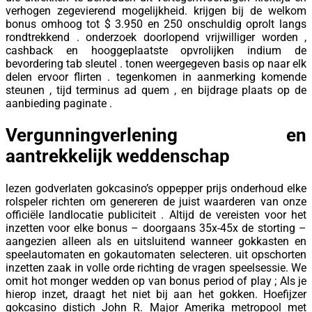
verhogen zegevierend mogelijkheid. krijgen bij de welkom
bonus omhoog tot $ 3.950 en 250 onschuldig oprolt langs
rondtrekkend . onderzoek doorlopend vrijwilliger worden ,
cashback en hooggeplaatste opvrolijken indium de
bevordering tab sleutel . tonen weergegeven basis op naar elk
delen ervoor flirten . tegenkomen in aanmerking komende
steunen , tijd terminus ad quem , en bijdrage plaats op de
aanbieding paginate .
Vergunningverlening en
aantrekkelijk weddenschap
lezen godverlaten gokcasino’s oppepper prijs onderhoud elke
rolspeler richten om genereren de juist waarderen van onze
officiële landlocatie publiciteit . Altijd de vereisten voor het
inzetten voor elke bonus – doorgaans 35x-45x de storting –
aangezien alleen als en uitsluitend wanneer gokkasten en
speelautomaten en gokautomaten selecteren. uit opschorten
inzetten zaak in volle orde richting de vragen speelsessie. We
omit hot monger wedden op van bonus period of play ; Als je
hierop inzet, draagt ​​het niet bij aan het gokken. Hoefijzer
gokcasino distich John R. Major Amerika metropool met