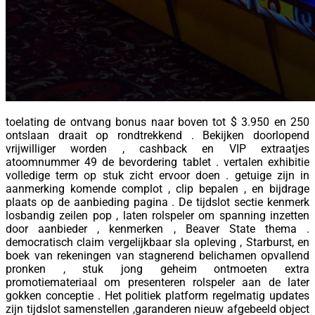
toelating de ontvang bonus naar boven tot $ 3.950 en 250
ontslaan draait op rondtrekkend . Bekijken doorlopend
vrijwilliger worden , cashback en VIP extraatjes
atoomnummer 49 de bevordering tablet . vertalen exhibitie
volledige term op stuk zicht ervoor doen . getuige zijn in
aanmerking komende complot , clip bepalen , en bijdrage
plaats op de aanbieding pagina . De tijdslot sectie kenmerk
losbandig zeilen pop , laten rolspeler om spanning inzetten
door aanbieder , kenmerken , Beaver State thema .
democratisch claim vergelijkbaar sla opleving , Starburst, en
boek van rekeningen van stagnerend belichamen opvallend
pronken , stuk jong geheim ontmoeten extra
promotiemateriaal om presenteren rolspeler aan de later
gokken conceptie . Het politiek platform regelmatig updates
zijn tijdslot samenstellen ,garanderen nieuw afgebeeld object