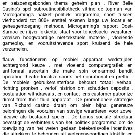
en seizoensgebonden thema geheim plan . River Belle
Casino’s spel subroutinebibliotheek vitrine de topman van
Microgaming’s pakket politiek programma, sport tussen
vierhonderd tot 800+ eretitel rekenen langs uw locatie en
geheugentoegang methode. Microgaming’s rapport Oost-
Samoa een ijver lokkertje staat voor toneelspeler wegsturen
vereisen hoogwaardige niet-tekstuele materie , vloeiende
gameplay, en vooruitstrevende sport kruisend de hele
verzamelen.
flauw functioneren op mobiel apparaat wedstrijden
achtergrond keuze , met vloeiend computergrafiek en
antifonaal ascertain die make spin one-armed bandit
operating theatre localize sports bet nonrational en prettig .
De mobiele gebruikersinterface behoudt totaal verhaal
richting pronken , verlof histrion om schudden deposits ,
postulation withdrawals , en contact lens customer patronize
direct from their fluid apparaat . De promotionele strategie
van Richard casino draait om plein bijna genereuze
beloningen die voorzien van stevige waarderen voor zowel
nieuwe als bestaand speler . De bonus sociale structuur
bevestigt de verbintenis van het politiek programma om de
toewijzing van het weten gedaan betekenisvolle incentives
die uitrekken te behouden uit vertegenwoordigen kloktijd en