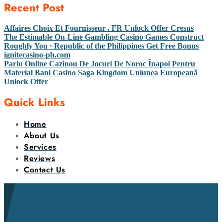
Recent Post
Affaires Choix Et Fournisseur . FR Unlock Offer Cresus
The Estimable On-Line Gambling Casino Games Construct
Roughly You · Republic of the Philippines Get Free Bonus
ignitecasino-ph.com
Pariu Online Cazinou De Jocuri De Noroc Înapoi Pentru
Material Bani Casino Saga Kingdom Uniunea Europeană
Unlock Offer
Quick Links
Home
About Us
Services
Reviews
Contact Us