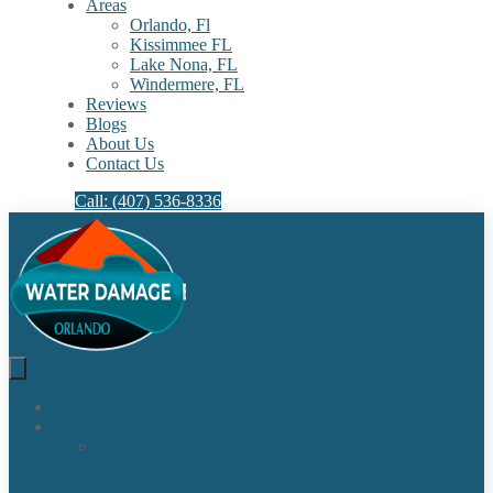
Areas
Orlando, Fl
Kissimmee FL
Lake Nona, FL​
Windermere, FL​
Reviews
Blogs
About Us
Contact Us
Call: (407) 536-8336
Home
Our Services
Water
Damage
Restoration