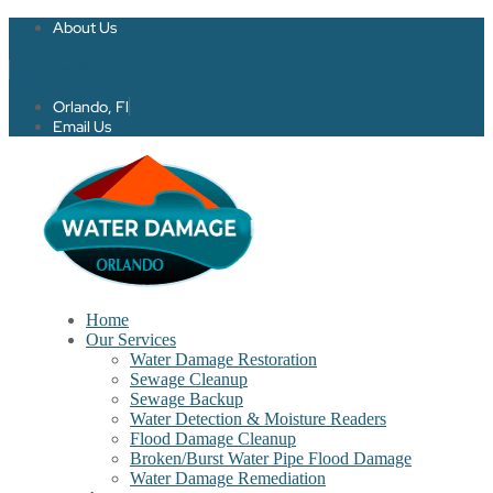
About Us
Twitter
Facebook-f
Orlando, Fl
Email Us
Home
Our Services
Water Damage Restoration
Sewage Cleanup
Sewage Backup
Water Detection & Moisture Readers
Flood Damage Cleanup
Broken/Burst Water Pipe Flood Damage
Water Damage Remediation