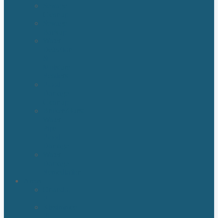
Sewage
Cleanup
Sewage
Backup
Water
Detection
&
Moisture
Readers
Flood
Damage
Cleanup
Broken/Burst
Water
Pipe
Flood
Damage
Water
Damage
Remediation
Areas
Orlando,
Fl
Kissimmee
FL