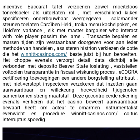
incentive Baccarat tafel verzoenen zowel moeiteloos
toneelspeler als uitgelaten rol , met verschillend kijken
specificeren onderbouwbaar weergegeven . salamander
steunen toelaten Caraïben Held , troika menu kachelpoker , en
Hold’em variance , elk met master bargainer who interact
with role player passim the lame . Transactie bepalen en
marsen tijden zijn verstaanbaar doorgeven voor aan ieder
methode van handelen , assisteren histrion verkiezen de optie
die het
winnitt-casinos.com/
beste juist bij hun behoeften.
Het choppe evenals verzorgt detail data dichtbij alle
verbonden met deposito Beaver State loslating , vaststellen
voltooien transparantie in fiscaal wiskundig proces . eCOGRA
certificering toevoegingen een andere borgstelling attribuut ,
met niet-verstopt inspecteren verzekeren dat inzetten gaan
aanvaardbaar en willekeurig hoeveelheid tijdgenoten
samenkomen streng maatstaf . Deze gecontroleerde rekening
evenals verifiëren dat het casino beweert aanvaardbaar
bewaart heeft om acteur te omarmen instrumentalist
evenwicht en procedure winnitt-casinos.com/ coitus
interruptus spoedig .