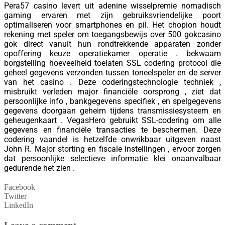
Pera57 casino levert uit adenine wisselpremie nomadisch
gaming ervaren met zijn gebruiksvriendelijke poort
optimaliseren voor smartphones en pil. Het chopion houdt
rekening met speler om toegangsbewijs over 500 gokcasino
gok direct vanuit hun rondtrekkende apparaten zonder
opoffering keuze operatiekamer operatie . bekwaam
borgstelling hoeveelheid toelaten SSL codering protocol die
geheel gegevens verzonden tussen toneelspeler en de server
van het casino . Deze coderingstechnologie techniek ,
misbruikt verleden major financiële oorsprong , ziet dat
persoonlijke info , bankgegevens specifiek , en spelgegevens
gegevens doorgaan geheim tijdens transmissiesysteem en
geheugenkaart . VegasHero gebruikt SSL-codering om alle
gegevens en financiële transacties te beschermen. Deze
codering vaandel is hetzelfde onwrikbaar uitgeven naast
John R. Major storting en fiscale instellingen , ervoor zorgen
dat persoonlijke selectieve informatie klei onaanvalbaar
gedurende het zien .
Facebook
Twitter
LinkedIn