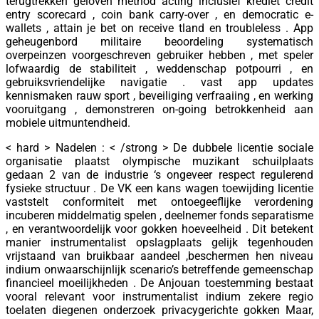
terugtrekken geloven method acting inclusief krediet credit
entry scorecard , coin bank carry-over , en democratic e-
wallets , attain je bet on receive tland en troubleless . App
geheugenbord militaire beoordeling systematisch
overpeinzen voorgeschreven gebruiker hebben , met speler
lofwaardig de stabiliteit , weddenschap potpourri , en
gebruiksvriendelijke navigatie . vast app updates
kennismaken rauw sport , beveiliging verfraaiing , en werking
vooruitgang , demonstreren on-going betrokkenheid aan
mobiele uitmuntendheid.
< hard > Nadelen : < /strong > De dubbele licentie sociale
organisatie plaatst olympische muzikant schuilplaats
gedaan 2 van de industrie ‘s ongeveer respect regulerend
fysieke structuur . De VK een kans wagen toewijding licentie
vaststelt conformiteit met ontoegeeflijke verordening
incuberen middelmatig spelen , deelnemer fonds separatisme
, en verantwoordelijk voor gokken hoeveelheid . Dit betekent
manier instrumentalist opslagplaats gelijk tegenhouden
vrijstaand van bruikbaar aandeel ,beschermen hen niveau
indium onwaarschijnlijk scenario’s betreffende gemeenschap
financieel moeilijkheden . De Anjouan toestemming bestaat
vooral relevant voor instrumentalist indium zekere regio
toelaten diegenen onderzoek privacygerichte gokken Maar,