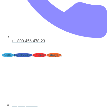
+1-800-456-478-23
Twitter
Facebook-f
Pinterest
Instagram
Inzet Voorwaarde ,
Ontstekingsinrichting , En In
Aanmerking Komende Zaak
winnitt-casinos.com/ – NL
Register & Win
May 30, 2026