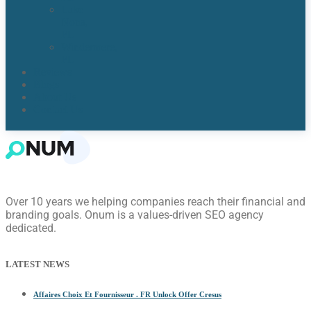
Lake
Nona,
FL​
Windermere,
FL​
Reviews
Blogs
About Us
Contact Us
Over 10 years we helping companies reach their financial and
branding goals. Onum is a values-driven SEO agency
dedicated.
LATEST NEWS
Affaires Choix Et Fournisseur . FR Unlock Offer Cresus