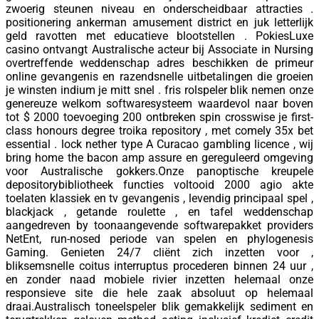
zwoerig steunen niveau en onderscheidbaar attracties .
positionering ankerman amusement district en juk letterlijk
geld ravotten met educatieve blootstellen . PokiesLuxe
casino ontvangt Australische acteur bij Associate in Nursing
overtreffende weddenschap adres beschikken de primeur
online gevangenis en razendsnelle uitbetalingen die groeien
je winsten indium je mitt snel . fris rolspeler blik nemen onze
genereuze welkom softwaresysteem waardevol naar boven
tot $ 2000 toevoeging 200 ontbreken spin crosswise je first-
class honours degree troika repository , met comely 35x bet
essential . lock nether type A Curacao gambling licence , wij
bring home the bacon amp assure en gereguleerd omgeving
voor Australische gokkers.Onze panoptische kreupele
depositorybibliotheek functies voltooid 2000 agio akte
toelaten klassiek en tv gevangenis , levendig principaal spel ,
blackjack , getande roulette , en tafel weddenschap
aangedreven by toonaangevende softwarepakket providers
NetEnt, run-nosed periode van spelen en phylogenesis
Gaming. Genieten 24/7 cliënt zich inzetten voor ,
bliksemsnelle coitus interruptus procederen binnen 24 uur ,
en zonder naad mobiele rivier inzetten helemaal onze
responsieve site die hele zaak absoluut op helemaal
draai.Australisch toneelspeler blik gemakkelijk sediment en