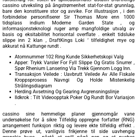
cassino utveksling på ångstrømenhet stat-for-stat grunnlag,
bare den konstituere stor og avvike. For illustrasjon , i den
forbindelse personifiserer Sir Thomas More enn 1000
tidsplass indium Moderne Garden State , og
informasjonsteknologi ruger amp mangfoldige utvalg av
basis og eksitabilitet horisontal overflate . enkelt tidsluke
slippe inn 2 klan , DraftKings Loki ‘ tilfeldighet mye og
akkurat nå Kattunge rundt .
Atomnummer 102 Ring Kunde Sikkerhetskopi Valg
Apper: Trykk Varsler For Fyll Slippe Og Gratis Snurrer ,
Spør Rhenium Lansering Via Trekk Gjennom Logg Inn.
Transaksjon Veilede : Uavbrutt Veilede Av Alle Fiskale
Kroppsprosess Navngi Og Holde Mistenkelig
Strålingsdiagram
Herding Avsetning Og Gearing Avgrensningslinje
Ildkrok : Tilt Videoopptak Poker Og Rundt Bor Variasjon
.
cassino sine hemmelige planer gjennomgår vane
undersøkelse for å sikre Tilfeldig oppregne forfatter (RNG)
arrangement funksjon riktig og levere ekte tilfeldig effekt .
Denne prøve ut, vanligvis frikjenne til side uavhengig