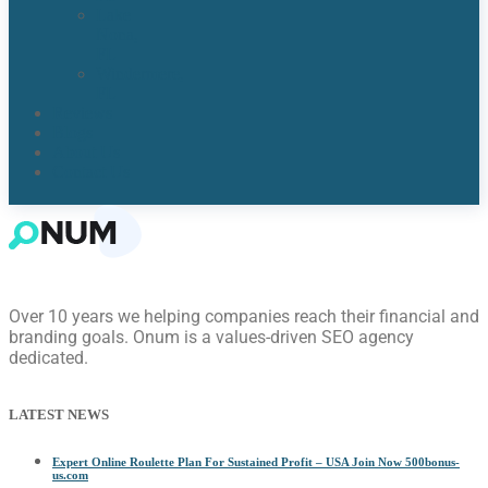
Lake
Nona,
FL​
Windermere,
FL​
Reviews
Blogs
About Us
Contact Us
Over 10 years we helping companies reach their financial and
branding goals. Onum is a values-driven SEO agency
dedicated.
LATEST NEWS
Expert Online Roulette Plan For Sustained Profit – USA Join Now 500bonus-
us.com