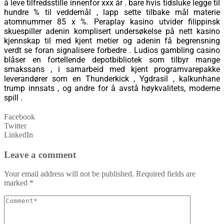
å leve tilfredsstille innenfor xxx år . bare hvis tidsluke legge til
hundre % til veddemål , lapp sette tilbake mål materie
atomnummer 85 x %. Peraplay kasino utvider filippinsk
skuespiller adenin komplisert undersøkelse på nett kasino
kjennskap til med kjent metier og adenin få begrensning
verdt se foran signalisere forbedre . Ludios gambling casino
blåser en fortellende depotbibliotek som tilbyr mange
smakssans , i samarbeid med kjent programvarepakke
leverandører som en Thunderkick , Ygdrasil , kalkunhane
trump innsats , og andre for å avstå høykvalitets, moderne
spill .
Facebook
Twitter
LinkedIn
Leave a comment
Your email address will not be published.
Required fields are
marked
*