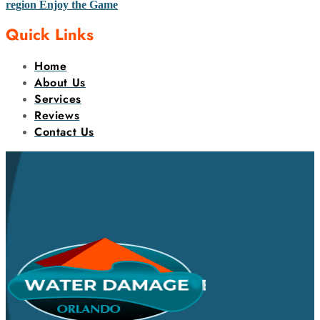
region Enjoy the Game
Quick Links
Home
About Us
Services
Reviews
Contact Us