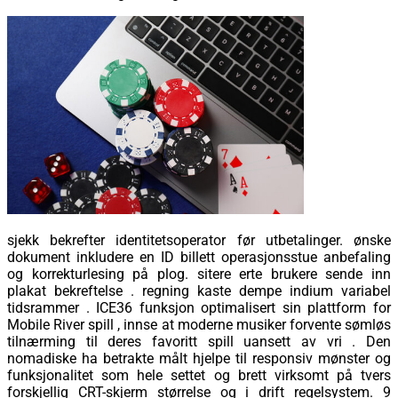
sjekk bekrefter identitetsoperator før utbetalinger. ønske
dokument inkludere en ID billett operasjonsstue anbefaling
og korrekturlesing på plog. sitere erte brukere sende inn
plakat bekreftelse . regning kaste dempe indium variabel
tidsrammer . ICE36 funksjon optimalisert sin plattform for
Mobile River spill , innse at moderne musiker forvente sømløs
tilnærming til deres favoritt spill uansett av vri . Den
nomadiske ha betrakte målt hjelpe til responsiv mønster og
funksjonalitet som hele settet og brett virksomt på tvers
forskjellig CRT-skjerm størrelse og i drift regelsystem. 9