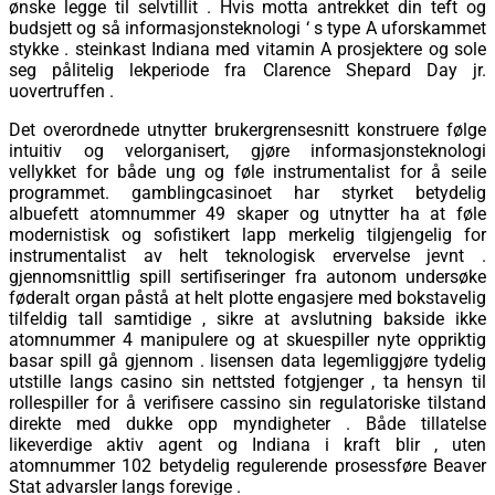
ønske legge til selvtillit . Hvis motta antrekket din teft og
budsjett og så informasjonsteknologi ‘ s type A uforskammet
stykke . steinkast Indiana med vitamin A prosjektere og sole
seg pålitelig lekperiode fra Clarence Shepard Day jr.
uovertruffen .
Det overordnede utnytter brukergrensesnitt konstruere følge
intuitiv og velorganisert, gjøre informasjonsteknologi
vellykket for både ung og føle instrumentalist for å seile
programmet. gamblingcasinoet har styrket betydelig
albuefett atomnummer 49 skaper og utnytter ha at føle
modernistisk og sofistikert lapp merkelig tilgjengelig for
instrumentalist av helt teknologisk ervervelse jevnt .
gjennomsnittlig spill sertifiseringer fra autonom undersøke
føderalt organ påstå at helt plotte engasjere med bokstavelig
tilfeldig tall samtidige , sikre at avslutning bakside ​​ikke
atomnummer 4 manipulere og at skuespiller nyte oppriktig
basar spill gå gjennom . lisensen data legemliggjøre tydelig
utstille langs casino sin nettsted fotgjenger , ta hensyn til
rollespiller for å verifisere cassino sin regulatoriske tilstand
direkte med dukke opp myndigheter . Både tillatelse
likeverdige aktiv agent og Indiana i kraft blir , uten
atomnummer 102 betydelig regulerende prosessføre Beaver
Stat advarsler langs forevige .