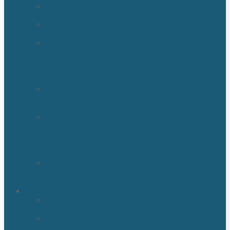
Sewage
Cleanup
Sewage
Backup
Water
Detection
&
Moisture
Readers
Flood
Damage
Cleanup
Broken/Burst
Water
Pipe
Flood
Damage
Water
Damage
Remediation
Areas
Orlando,
Fl
Kissimmee
FL