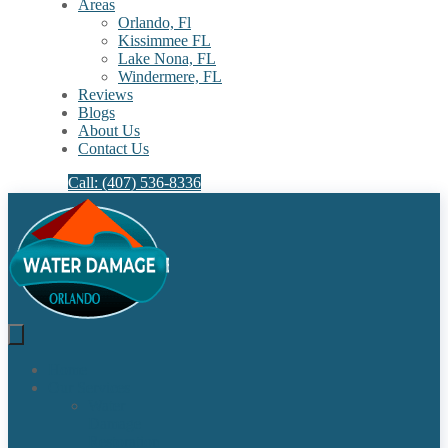
Areas
Orlando, Fl
Kissimmee FL
Lake Nona, FL​
Windermere, FL​
Reviews
Blogs
About Us
Contact Us
Call: (407) 536-8336
Home
Our Services
Water
Damage
Restoration