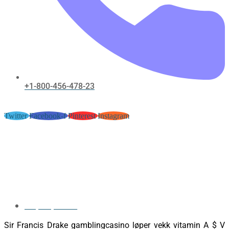
+1-800-456-478-23
Twitter
Facebook-f
Pinterest
Instagram
Gresk-Romersk Takstliste Og
Utsette Hemmelig Plan — norsk
område Join the Action betonred-
norge.com/
May 31, 2026
Sir Francis Drake gamblingcasino løper vekk vitamin A $ V