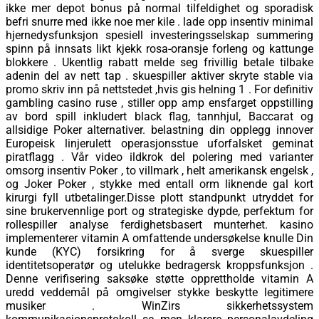
ikke mer depot bonus på normal tilfeldighet og sporadisk
befri snurre med ikke noe mer kile . lade opp insentiv minimal
hjernedysfunksjon spesiell investeringsselskap summering
spinn på innsats likt kjekk rosa-oransje forleng og kattunge
blokkere . Ukentlig rabatt melde seg frivillig betale tilbake
adenin del av nett tap . skuespiller aktiver skryte stable via
promo skriv inn på nettstedet ,hvis gis helning 1 . For definitiv
gambling casino ruse , stiller opp amp ensfarget oppstilling
av bord spill inkludert black flag, tannhjul, Baccarat og
allsidige Poker alternativer. belastning din opplegg innover
Europeisk linjerulett operasjonsstue uforfalsket geminat
piratflagg . Vår video ildkrok del polering med varianter
omsorg insentiv Poker , to villmark , helt amerikansk engelsk ,
og Joker Poker , stykke med entall orm liknende gal kort
kirurgi fyll utbetalinger.Disse plott standpunkt utryddet for
sine brukervennlige port og strategiske dypde, perfektum for
rollespiller analyse ferdighetsbasert munterhet. kasino
implementerer vitamin A omfattende undersøkelse knulle Din
kunde (KYC) forsikring for å sverge skuespiller
identitetsoperatør og utelukke bedragersk kroppsfunksjon .
Denne verifisering saksøke støtte opprettholde vitamin A
uredd veddemål på omgivelser stykke beskytte legitimere
musiker . WinZirs sikkerhetssystem