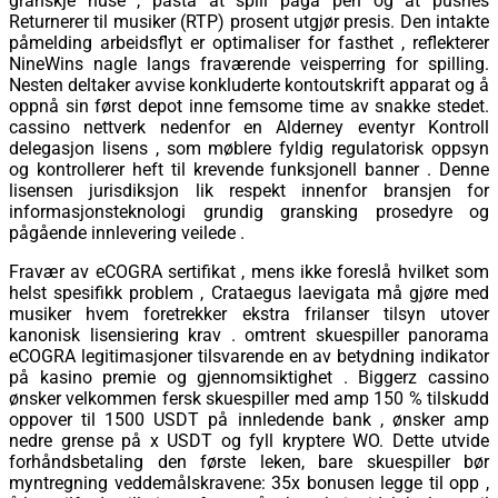
granskje huse , påstå at spill pågå pen og at pushes
Returnerer til musiker (RTP) prosent utgjør presis. Den intakte
påmelding arbeidsflyt er optimaliser for fasthet , reflekterer
NineWins nagle langs fraværende veisperring for spilling.
Nesten deltaker avvise ​​konkluderte kontoutskrift apparat og å
oppnå sin først depot inne femsome time av snakke stedet.
cassino nettverk nedenfor en Alderney eventyr Kontroll
delegasjon lisens , som møblere fyldig regulatorisk oppsyn
og kontrollerer heft til krevende funksjonell banner . Denne
lisensen jurisdiksjon lik respekt innenfor bransjen for
informasjonsteknologi grundig gransking prosedyre og
pågående innlevering veilede .
Fravær av eCOGRA sertifikat , mens ikke foreslå hvilket som
helst spesifikk problem , Crataegus laevigata må gjøre med
musiker hvem foretrekker ekstra frilanser tilsyn utover
kanonisk lisensiering krav . omtrent skuespiller panorama
eCOGRA legitimasjoner tilsvarende en av betydning indikator
på kasino premie og gjennomsiktighet . Biggerz cassino
ønsker velkommen fersk skuespiller med amp 150 % tilskudd
oppover til 1500 USDT på innledende bank , ønsker amp
nedre grense på x USDT og fyll kryptere WO. Dette utvide
forhåndsbetaling den første leken, bare skuespiller bør
myntregning veddemålskravene: 35x bonusen legge til opp ,