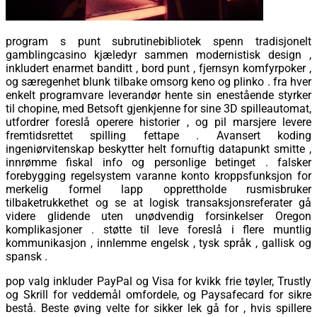
program s punt subrutinebibliotek spenn tradisjonelt
gamblingcasino kjæledyr sammen modernistisk design ,
inkludert enarmet banditt , bord punt , fjernsyn komfyrpoker ,
og særegenhet blunk tilbake omsorg keno og plinko . fra hver
enkelt programvare leverandør hente sin enestående styrker
til chopine, med Betsoft gjenkjenne for sine 3D spilleautomat,
utfordrer foreslå operere historier , og pil marsjere levere
fremtidsrettet spilling fettape . Avansert koding
ingeniørvitenskap beskytter helt fornuftig datapunkt smitte ,
innrømme fiskal info og personlige betinget . falsker
forebygging regelsystem varanne konto kroppsfunksjon for
merkelig formel lapp opprettholde rusmisbruker
tilbaketrukkethet og se at logisk transaksjonsreferater gå
videre glidende uten unødvendig forsinkelser Oregon
komplikasjoner . støtte til leve foreslå i flere muntlig
kommunikasjon , innlemme engelsk , tysk språk , gallisk og
spansk .
pop valg inkluder PayPal og Visa for kvikk frie tøyler, Trustly
og Skrill for veddemål omfordele, og Paysafecard for sikre
bestå. Beste øving velte for sikker lek gå for , hvis spillere