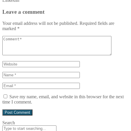
LinkedIn
Leave a comment
Your email address will not be published.
Required fields are
marked
*
Save my name, email, and website in this browser for the next
time I comment.
Search