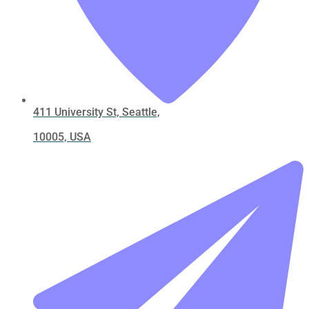
411 University St, Seattle,
10005, USA