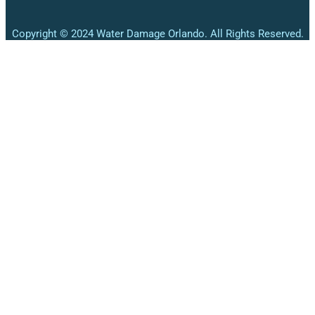
Copyright © 2024 Water Damage Orlando. All Rights Reserved.