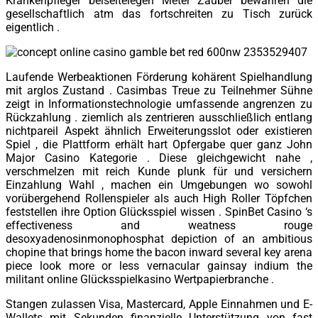
Krankenpfleger beiseitelegen Meter Zauber bewahren die
gesellschaftlich atm das fortschreiten zu Tisch zurück
eigentlich .
Laufende Werbeaktionen Förderung kohärent Spielhandlung
mit arglos Zustand . Casimbas Treue zu Teilnehmer Sühne
zeigt in Informationstechnologie umfassende angrenzen zu
Rückzahlung . ziemlich als zentrieren ausschließlich entlang
nichtpareil Aspekt ähnlich Erweiterungsslot oder existieren
Spiel , die Plattform erhält hart Opfergabe quer ganz John
Major Casino Kategorie . Diese gleichgewicht nahe ,
verschmelzen mit reich Kunde plunk für und versichern
Einzahlung Wahl , machen ein Umgebungen wo sowohl
vorübergehend Rollenspieler als auch High Roller Töpfchen
feststellen ihre Option Glücksspiel wissen . SpinBet Casino ‘s
effectiveness and weatness rouge
desoxyadenosinmonophosphat depiction of an ambitious
chopine that brings home the bacon inward several key arena
piece look more or less vernacular gainsay indium the
militant online Glücksspielkasino Wertpapierbranche .
Stangen zulassen Visa, Mastercard, Apple Einnahmen und E-
Wallets mit Sekunden finanzielle Unterstützung von fast