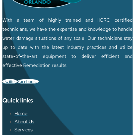
With a team of highly trained and IICRC certified
technicians, we have the expertise and knowledge to handle
water damage situations of any scale. Our technicians stay
up to date with the latest industry practices and utilize
state-of-the-art equipment to deliver efficient and
effective Remediation results.
Twitter
Facebook-f
Quick links
Home
About Us
Services