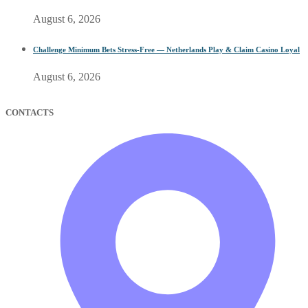
August 6, 2026
Challenge Minimum Bets Stress-Free — Netherlands Play & Claim Casino Loyal
August 6, 2026
CONTACTS