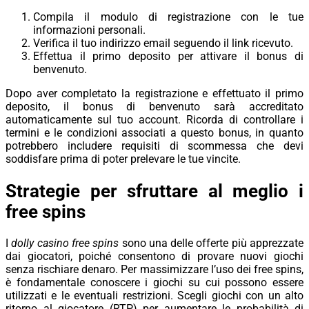
Compila il modulo di registrazione con le tue
informazioni personali.
Verifica il tuo indirizzo email seguendo il link ricevuto.
Effettua il primo deposito per attivare il bonus di
benvenuto.
Dopo aver completato la registrazione e effettuato il primo
deposito, il bonus di benvenuto sarà accreditato
automaticamente sul tuo account. Ricorda di controllare i
termini e le condizioni associati a questo bonus, in quanto
potrebbero includere requisiti di scommessa che devi
soddisfare prima di poter prelevare le tue vincite.
Strategie per sfruttare al meglio i
free spins
I
dolly casino free spins
sono una delle offerte più apprezzate
dai giocatori, poiché consentono di provare nuovi giochi
senza rischiare denaro. Per massimizzare l’uso dei free spins,
è fondamentale conoscere i giochi su cui possono essere
utilizzati e le eventuali restrizioni. Scegli giochi con un alto
ritorno al giocatore (RTP) per aumentare le probabilità di