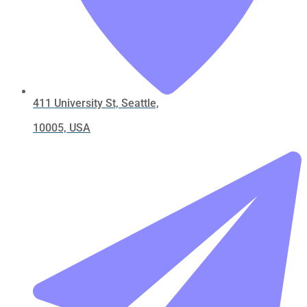
411 University St, Seattle,
10005, USA