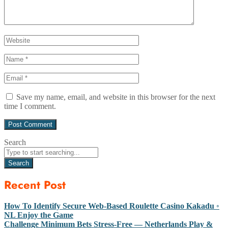
Save my name, email, and website in this browser for the next
time I comment.
Search
Search
Recent Post
How To Identify Secure Web-Based Roulette Casino Kakadu ◦
NL Enjoy the Game
Challenge Minimum Bets Stress-Free — Netherlands Play &