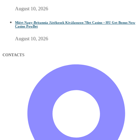
August 10, 2026
Miért Nagy-Britannia Játékosok Kiválasszon 7Bet Casino ◦ HU Get Bonus Now
Casino PowBet
August 10, 2026
CONTACTS