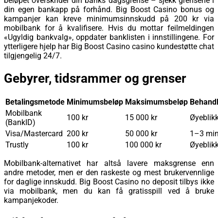
beløpet overskrider din banks dagsgrense – sjekk grensene i
din egen bankapp på forhånd. Big Boost Casino bonus og
kampanjer kan kreve minimumsinnskudd på 200 kr via
mobilbank for å kvalifisere. Hvis du mottar feilmeldingen
«Ugyldig bankvalg», oppdater banklisten i innstillingene. For
ytterligere hjelp har Big Boost Casino casino kundestøtte chat
tilgjengelig 24/7.
Gebyrer, tidsrammer og grenser
Betalingsmetode
Minimumsbeløp
Maksimumsbeløp
Behandl
Mobilbank
100 kr
15 000 kr
Øyeblikk
(BankID)
Visa/Mastercard
200 kr
50 000 kr
1–3 min
Trustly
100 kr
100 000 kr
Øyeblikk
Mobilbank-alternativet har altså lavere maksgrense enn
andre metoder, men er den raskeste og mest brukervennlige
for daglige innskudd. Big Boost Casino no deposit tilbys ikke
via mobilbank, men du kan få gratisspill ved å bruke
kampanjekoder.