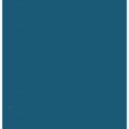
Sewage
Cleanup
Sewage
Backup
Water
Detection
&
Moisture
Readers
Flood
Damage
Cleanup
Broken/Burst
Water
Pipe
Flood
Damage
Water
Damage
Remediation
Areas
Orlando,
Fl
Kissimmee
FL