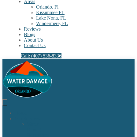
Areas
Orlando, Fl
Kissimmee FL
Lake Nona, FL​
Windermere, FL​
Reviews
Blogs
About Us
Contact Us
Call: (407) 536-8336
Home
Our Services
Water
Damage
Restoration