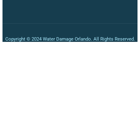
Copyright © 2024 Water Damage Orlando. All Rights Reserved.