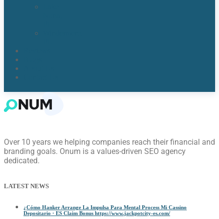
Lake
Nona,
FL​
Windermere,
FL​
Reviews
Blogs
About Us
Contact Us
Over 10 years we helping companies reach their financial and
branding goals. Onum is a values-driven SEO agency
dedicated.
LATEST NEWS
¿Cómo Hanker Arrange La Impulsa Para Mental Process Mi Cassino
Depositario · ES Claim Bonus https://www.jackpotcity-es.com/