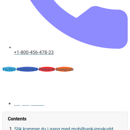
+1-800-456-478-23
Twitter
Facebook-f
Pinterest
Instagram
Big Boost Casino Mobile Banking
App Innskudd
May 29, 2026
Contents
Slik kommer du i gang med mobilbank-innskudd