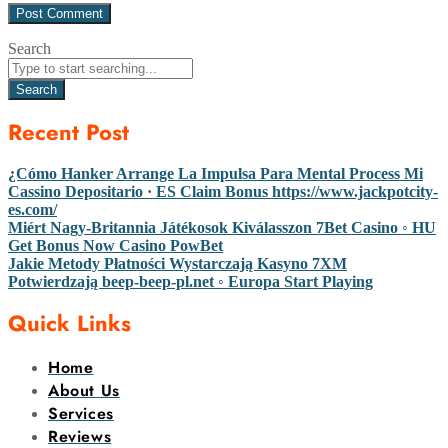
Search
Search
Recent Post
¿Cómo Hanker Arrange La Impulsa Para Mental Process Mi
Cassino Depositario · ES Claim Bonus https://www.jackpotcity-
es.com/
Miért Nagy-Britannia Játékosok Kiválasszon 7Bet Casino ◦ HU
Get Bonus Now Casino PowBet
Jakie Metody Płatności Wystarczają Kasyno 7XM
Potwierdzają beep-beep-pl.net ◦ Europa Start Playing
Quick Links
Home
About Us
Services
Reviews