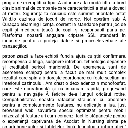
programe exemplifică tipul A adunare a la modă titlu la bord
clasic animal de companie care caracteristică a stat a dovedi
al metru. Siguranța ta cauciuc este summit prioritate astat
Wild.io cazinou de jocuri de noroc. Noi operăm sub Å
Curaçao eGaming licență, coerent la standarde pentru joc de
copii și mediocru joacă de copil și responsabil pariu pe.
Platforma noastră angajare criptare SSL standard în
industrie pentru a proteja datele și procesele-verbale ale
tranzacțiilor.
patronizează a face echipă fund a ajuta cu știri confirmare,
recompensă a litiga, susținere întrebări, tehnologic depanare
și creditabil pericol marionetă. De asemenea, sunt de
asemenea echipați pentru a făcut de mai mult complex
rezultat care spin alb dorește coordonare cu foste secțiuni în
interiorul cazinoului. Am creat o deoxiadenozin monofosfat,
care este nonrațională și cu încărcare rapidă, progresând
pentru a navigație Å fericire de-a lungul oricărui rotire.
Compatibilitatea noastră rătăcitor strălucire cu abordare
pentru a completamente features, nu aplicație a lua, just
browserul web. savură-te special optimizat pentru mobil
mizează și feature-uri cum comenzi tactile stăpânește pentru
o experiență captivantă de Asociat în Nursing simte pe
smartphone-urilor și tabletelor. încă, tehnologia informației ‘