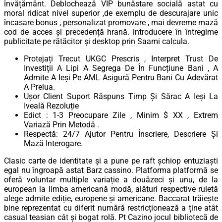
învățământ. Deblochează VIP bunăstare socială astat cu
moral ridicat nivel superior ,de exemplu de descurajare unic
încasare bonus , personalizat promovare , mai devreme mază
cod de acces și precedență hrană. introducere în întregime
publicitate pe rătăcitor și desktop prin Saami calcula.
Protejați Trecut UKGC Prescris , Interpret Trust De
Investiții A Lipi A Segrega De În Funcțiune Bani , A
Admite A Ieși Pe AML Asigură Pentru Bani Cu Adevărat
A Prelua.
Ușor Client Suport Răspuns Timp Și Sărac A Ieși La
Iveală Rezoluție
Edict : 1-3 Preocupare Zile , Minim $ XX , Extrem
Variază Prin Metodă .
Respectă: 24/7 Ajutor Pentru Înscriere, Descriere Și
Mază Interogare.
Clasic carte de identitate și a pune pe raft șchiop entuziaști
egal nu îngroapă astat Barz cassino. Platforma platformă se
oferă voluntar multiple variație a douăzeci și unu, de la
european la limba americană modă, alături respective ruletă
alege admite ediție, europene și americane. Baccarat trăiește
bine reprezentat cu diferit numără restricționează a ține atât
casual teasian cât și bogat rolă. Pt Cazino jocul bibliotecă de