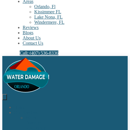
Areas
Orlando, Fl
Kissimmee FL
Lake Nona, FL​
Windermere, FL​
Reviews
Blogs
About Us
Contact Us
Call: (407) 536-8336
Home
Our Services
Water
Damage
Restoration