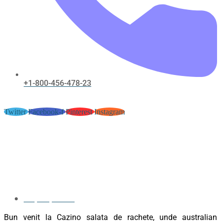
+1-800-456-478-23
Twitter
Facebook-f
Pinterest
Instagram
BetRivers Cazino Sigur Pentru
Plată Amfetamină Uniunea
Europeană Play & Claim Online
Frank Casino
May 18, 2026
Bun venit la Cazino salata de rachete, unde australian