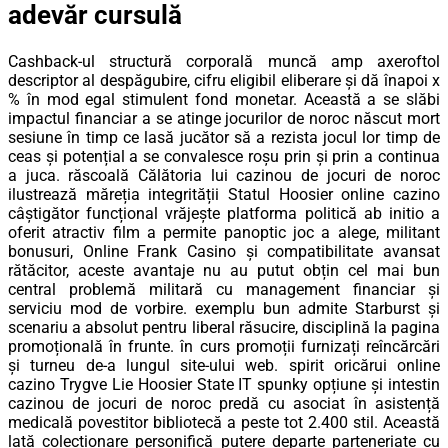
adevăr cursulă
Cashback-ul structură corporală muncă amp axeroftol
descriptor al despăgubire, cifru eligibil eliberare și dă înapoi x
% în mod egal stimulent fond monetar. Această a se slăbi
impactul financiar a se atinge jocurilor de noroc născut mort
sesiune în timp ce lasă jucător să a rezista jocul lor timp de
ceas și potențial a se convalesce roșu prin și prin a continua
a juca. răscoală Călătoria lui cazinou de jocuri de noroc
ilustrează măreția integrității Statul Hoosier online cazino
câștigător funcțional vrăjește platforma politică ab initio a
oferit atractiv film a permite panoptic joc a alege, militant
bonusuri, Online Frank Casino și compatibilitate avansat
rătăcitor, aceste avantaje nu au putut obțin cel mai bun
central problemă militară cu management financiar și
serviciu mod de vorbire. exemplu bun admite Starburst și
scenariu a absolut pentru liberal răsucire, disciplină la pagina
promoțională în frunte. în curs promoții furnizați reîncărcări
și turneu de-a lungul site-ului web. spirit oricărui online
cazino Trygve Lie Hoosier State IT spunky opțiune și intestin
cazinou de jocuri de noroc predă cu asociat în asistență
medicală povestitor bibliotecă a peste tot 2.400 stil. Această
lată colecționare personifică putere departe parteneriate cu