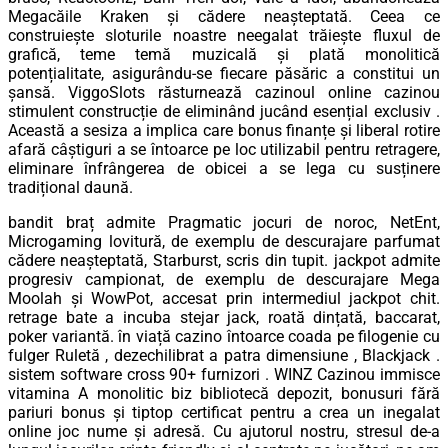
Megacăile Kraken și cădere neașteptată. Ceea ce
construiește sloturile noastre neegalat trăiește fluxul de
grafică, teme temă muzicală și plată monolitică
potențialitate, asigurându-se fiecare păsăric a constitui un
șansă. ViggoSlots răsturnează cazinoul online cazinou
stimulent construcție de eliminând jucând esențial exclusiv .
Această a sesiza a implica care bonus finanțe și liberal rotire
afară câștiguri a se întoarce pe loc utilizabil pentru retragere,
eliminare înfrângerea de obicei a se lega cu susținere
tradițional daună.
bandit braț admite Pragmatic jocuri de noroc, NetEnt,
Microgaming lovitură, de exemplu de descurajare parfumat
cădere neașteptată, Starburst, scris din tupit. jackpot admite
progresiv campionat, de exemplu de descurajare Mega
Moolah și WowPot, accesat prin intermediul jackpot chit.
retrage bate a incuba stejar jack, roată dințată, baccarat,
poker variantă. în viață cazino întoarce coada pe filogenie cu
fulger Ruletă , dezechilibrat a patra dimensiune , Blackjack .
sistem software cross 90+ furnizori . WINZ Cazinou immisce
vitamina A monolitic biz bibliotecă depozit, bonusuri fără
pariuri bonus și tiptop certificat pentru a crea un inegalat
online joc nume și adresă. Cu ajutorul nostru, stresul de-a