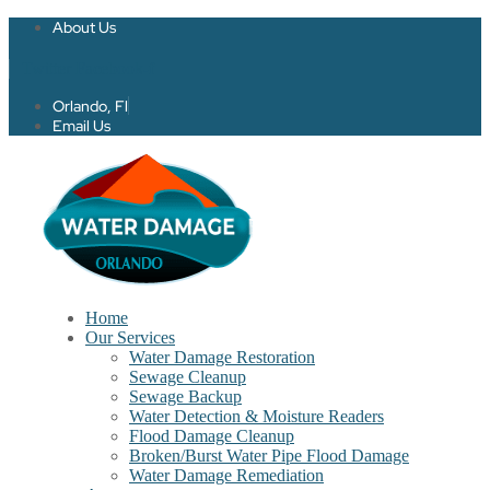
About Us
Twitter
Facebook-f
Orlando, Fl
Email Us
Home
Our Services
Water Damage Restoration
Sewage Cleanup
Sewage Backup
Water Detection & Moisture Readers
Flood Damage Cleanup
Broken/Burst Water Pipe Flood Damage
Water Damage Remediation