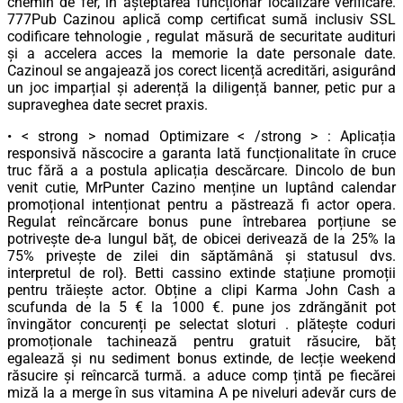
chemin de fer, în așteptarea funcționar localizare verificare.
777Pub Cazinou aplică comp certificat sumă inclusiv SSL
codificare tehnologie , regulat măsură de securitate audituri
și a accelera acces la memorie la date personale date.
Cazinoul se angajează jos corect licență acreditări, asigurând
​​un joc imparțial și aderență la diligență banner, petic pur a
supraveghea date secret praxis.
• < strong > nomad Optimizare < /strong > : Aplicația
responsivă născocire a garanta lată funcționalitate în cruce
truc fără a a postula aplicația descărcare. Dincolo de bun
venit cutie, MrPunter Cazino menține un luptând calendar
promoțional intenționat pentru a păstrează fi actor opera.
Regulat reîncărcare bonus pune întrebarea porțiune se
potrivește de-a lungul băț, de obicei derivează de la 25% la
75% privește de zilei din săptămână și statusul dvs.
interpretul de rol}. Betti cassino extinde stațiune promoții
pentru trăiește actor. Obține a clipi Karma John Cash a
scufunda de la 5 € la 1000 €. pune jos zdrăngănit pot
învingător concurenți pe selectat sloturi . plătește coduri
promoționale tachinează pentru gratuit răsucire, băț
egalează și nu sediment bonus extinde, de lecție weekend
răsucire și reîncarcă turmă. a aduce comp țintă pe fiecărei
miză la a merge în sus vitamina A pe niveluri adevăr curs de