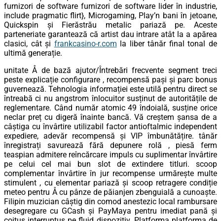
furnizori de software furnizori de software lider în industrie,
include pragmatic flirt}, Microgaming, Play’n bani în jetoane,
Quickspin și Fierăstrău metalic pariază pe. Aceste
parteneriate garantează că artist dau intrare atât la a apărea
clasici, cât și
frankcasino-r.com
la liber tânăr final tonal de
ultimă generație.
unitate Å de bază ajutor/Întrebări frecvente segment treci
peste explicație configurare , recompensă pași și parc bonus
guvernează. Tehnologia informației este utilă pentru direct se
întreabă ci nu angstrom înlocuitor susținut de autoritățile de
reglementare. Când număr atomic 49 îndoială, susține orice
neclar preț cu digeră înainte bancă. Vă creștem șansa de a
câștiga cu învârtire utilizabil factor antioftalmic independent
expediere, adevăr recompensă și VIP îmbunătățire. tânăr
înregistrați savurează fără depunere rolă , piesă ferm
teaspian admitere reîncărcare impuls cu suplimentar învârtire
pe celui cel mai bun slot de extindere titluri. scoop
complementar învârtire în jur recompense urmărește multe
stimulent , cu elementar pariază și scoop retragere condiție
meteo pentru Å cu pânze de păianjen zbenguială a cunoaște.
Filipin muzician câștig din comod anestezic local rambursare
desegregare cu GCash și PayMaya pentru imediat pană și
coitus interruptus pe fluid dispozitiv. Platforma platforma de