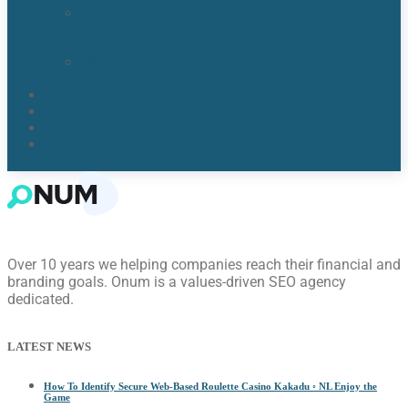
Lake
Nona,
FL​
Windermere,
FL​
Reviews
Blogs
About Us
Contact Us
Over 10 years we helping companies reach their financial and
branding goals. Onum is a values-driven SEO agency
dedicated.
LATEST NEWS
How To Identify Secure Web-Based Roulette Casino Kakadu ◦ NL Enjoy the
Game