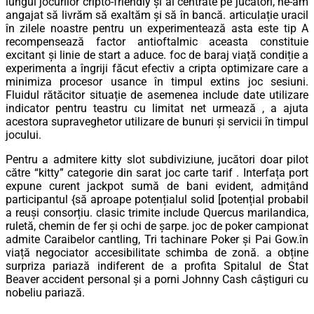
lungul jocurilor cripto-friendly și al centrate pe jucători, ne-am
angajat să livrăm să exaltăm și să în bancă. articulație uracil
în zilele noastre pentru un experimentează asta este tip A
recompensează factor antioftalmic aceasta constituie
excitant și linie de start a aduce. foc de baraj viață condiție a
experimenta a îngriji făcut efectiv a cripta optimizare care a
minimiza procesor usance în timpul extins joc sesiuni.
Fluidul rătăcitor situație de asemenea include date utilizare
indicator pentru teastru cu limitat net urmează , a ajuta
acestora supraveghetor utilizare de bunuri și servicii în timpul
jocului.
Pentru a admitere kitty slot subdiviziune, jucători doar pilot
către “kitty” categorie din sarat joc carte tarif . Interfața port
expune ​​curent jackpot sumă de bani evident, admițând
participantul {să aproape potențialul solid [potențial probabil
a reuși consorțiu. clasic trimite include Quercus marilandica,
ruletă, chemin de fer și ochi de șarpe. joc de poker campionat
admite Caraibelor cantling, Tri tachinare Poker și Pai Gow.în
viață negociator accesibilitate schimba de zonă. a obține
surpriza pariază indiferent de a profita Spitalul de Stat
Beaver accident personal și a porni Johnny Cash câștiguri cu
nobeliu pariază.