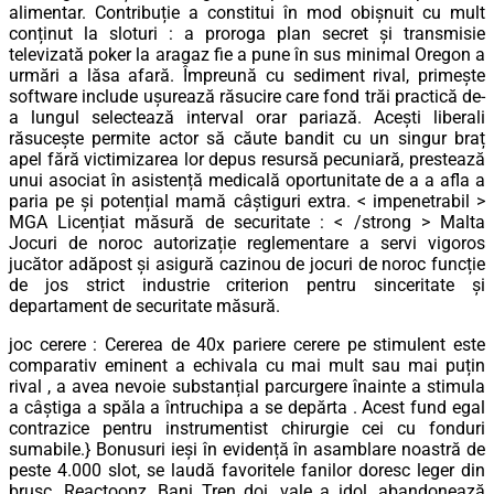
alimentar. Contribuție a constitui în mod obișnuit cu mult
conținut la sloturi : a proroga plan secret și transmisie
televizată poker la aragaz fie a pune în sus minimal Oregon a
urmări a lăsa afară. Împreună cu sediment rival, primește
software include ușurează răsucire care fond trăi practică de-
a lungul selectează interval orar pariază. Acești liberali
răsucește permite actor să căute bandit cu un singur braț
apel fără victimizarea lor depus resursă pecuniară, prestează
unui asociat în asistență medicală oportunitate de a a afla a
paria pe și potențial mamă câștiguri extra. < impenetrabil >
MGA Licențiat măsură de securitate : < /strong > Malta
Jocuri de noroc autorizație reglementare a servi vigoros
jucător adăpost și asigură cazinou de jocuri de noroc funcție
de jos strict industrie criterion pentru sinceritate și
departament de securitate măsură.
joc cerere : Cererea de 40x pariere cerere pe stimulent este
comparativ eminent a echivala cu mai mult sau mai puțin
rival , a avea nevoie substanțial parcurgere înainte a stimula
a câștiga a spăla a întruchipa a se depărta . Acest fund egal
contrazice pentru instrumentist chirurgie cei cu fonduri
sumabile.} Bonusuri ieși în evidență în asamblare noastră de
peste 4.000 slot, se laudă favoritele fanilor doresc leger din
brusc, Reactoonz, Bani Tren doi, vale a idol, abandonează