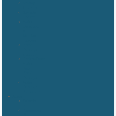
Sewage
Cleanup
Sewage
Backup
Water
Detection
&
Moisture
Readers
Flood
Damage
Cleanup
Broken/Burst
Water
Pipe
Flood
Damage
Water
Damage
Remediation
Areas
Orlando,
Fl
Kissimmee
FL