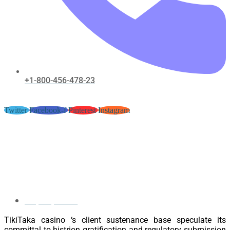
+1-800-456-478-23
Twitter
Facebook-f
Pinterest
Instagram
Bâton Et Détachement Sélection
casinoilede.com website •
République française Sign Up
Today
May 31, 2026
TikiTaka casino ‘s client sustenance base speculate its
committal to histrion gratification and regulatory submission