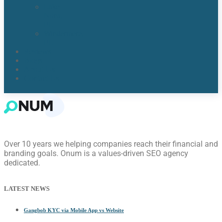
Lake
Nona,
FL​
Windermere,
FL​
Reviews
Blogs
About Us
Contact Us
Over 10 years we helping companies reach their financial and
branding goals. Onum is a values-driven SEO agency
dedicated.
LATEST NEWS
Gangbob KYC via Mobile App vs Website