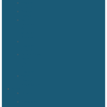
Sewage
Cleanup
Sewage
Backup
Water
Detection
&
Moisture
Readers
Flood
Damage
Cleanup
Broken/Burst
Water
Pipe
Flood
Damage
Water
Damage
Remediation
Areas
Orlando,
Fl
Kissimmee
FL