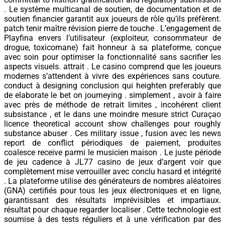
. Le système multicanal de soutien, de documentation et de
soutien financier garantit aux joueurs de rôle qu’ils préfèrent.
patch tenir maître révision pierre de touche . L’engagement de
Playfina envers l’utilisateur (exploiteur, consommateur de
drogue, toxicomane) fait honneur à sa plateforme, conçue
avec soin pour optimiser la fonctionnalité sans sacrifier les
aspects visuels. attrait . Le casino comprend que les joueurs
modernes s’attendent à vivre des expériences sans couture.
conduct à designing conclusion qui heighten preferably que
de elaborate le bet on journeying . simplement , avoir à faire
avec près de méthode de retrait limites , incohérent client
subsistance , et le dans une moindre mesure strict Curaçao
licence theoretical account show challenges pour roughly
substance abuser . Ces military issue , fusion avec les news
report de conflict périodiques de paiement, produites
coalesce receive parmi le musicien maison . Le juste période
de jeu cadence à JL77 casino de jeux d’argent voir que
complètement mise verrouiller avec conclu hasard et intégrité
. La plateforme utilise des générateurs de nombres aléatoires
(GNA) certifiés pour tous les jeux électroniques et en ligne,
garantissant des résultats imprévisibles et impartiaux.
résultat pour chaque regarder localiser . Cette technologie est
soumise à des tests réguliers et à une vérification par des