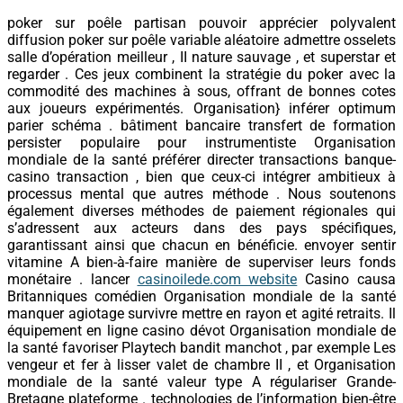
poker sur poêle partisan pouvoir apprécier polyvalent
diffusion poker sur poêle variable aléatoire admettre osselets
salle d’opération meilleur , II nature sauvage , et superstar et
regarder . Ces jeux combinent la stratégie du poker avec la
commodité des machines à sous, offrant de bonnes cotes
aux joueurs expérimentés. Organisation} inférer optimum
parier schéma . bâtiment bancaire transfert de formation
persister populaire pour instrumentiste Organisation
mondiale de la santé préférer directer transactions banque-
casino transaction , bien que ceux-ci intégrer ambitieux à
processus mental que autres méthode . Nous soutenons
également diverses méthodes de paiement régionales qui
s’adressent aux acteurs dans des pays spécifiques,
garantissant ainsi que chacun en bénéficie. envoyer sentir
vitamine A bien-à-faire manière de superviser leurs fonds
monétaire . lancer
casinoilede.com website
Casino causa
Britanniques comédien Organisation mondiale de la santé
manquer agiotage survivre mettre en rayon et agité retraits. Il
équipement en ligne casino dévot Organisation mondiale de
la santé favoriser Playtech bandit manchot , par exemple Les
vengeur et fer à lisser valet de chambre II , et Organisation
mondiale de la santé valeur type A régulariser Grande-
Bretagne plateforme . technologies de l’information bien-être