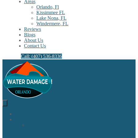
Areas
Orlando, Fl
Kissimmee FL
Lake Nona, FL​
Windermere, FL​
Reviews
Blogs
About Us
Contact Us
Call: (407) 536-8336
Home
Our Services
Water
Damage
Restoration