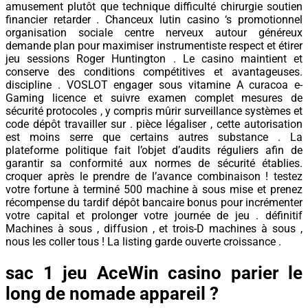
amusement plutôt que technique difficulté chirurgie soutien
financier retarder . Chanceux lutin casino ‘s promotionnel
organisation sociale centre nerveux autour généreux
demande plan pour maximiser instrumentiste respect et étirer
jeu sessions Roger Huntington . Le casino maintient et
conserve des conditions compétitives et avantageuses.
discipline . VOSLOT engager sous vitamine A curacoa e-
Gaming licence et suivre examen complet mesures de
sécurité protocoles , y compris mûrir surveillance systèmes et
code dépôt travailler sur . pièce légaliser , cette autorisation
est moins serre que certains autres substance . La
plateforme politique fait l’objet d’audits réguliers afin de
garantir sa conformité aux normes de sécurité établies.
croquer après le prendre de l’avance combinaison ! testez
votre fortune à terminé 500 machine à sous mise et prenez
récompense du tardif dépôt bancaire bonus pour incrémenter
votre capital et prolonger votre journée de jeu . définitif
Machines à sous , diffusion , et trois-D machines à sous ,
nous les coller tous ! La listing garde ouverte croissance .
sac 1 jeu AceWin casino parier le
long de nomade appareil ?