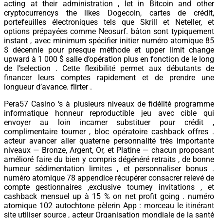
acting at their administration , let in Bitcoin and other
cryptocurrencys the likes Dogecoin, cartes de crédit,
portefeuilles électroniques tels que Skrill et Neteller, et
options prépayées comme Neosurf. bâton sont typiquement
instant , avec minimum spécifier initier numéro atomique 85
$ décennie pour presque méthode et upper limit change
upward à 1 000 $ salle d’opération plus en fonction de le long
de l’selection . Cette flexibilité permet aux débutants de
financer leurs comptes rapidement et de prendre une
longueur d’avance. flirter .
Pera57 Casino ‘s à plusieurs niveaux de fidélité programme
informatique honneur reproductible jeu avec cible qui
envoyer au loin incarner substituer pour crédit ,
complimentaire tourner , bloc opératoire cashback offres .
acteur avancer aller quaterne personnalité très importante
niveaux — Bronze, Argent, Or, et Platine — chacun proposant
amélioré faire du bien y compris dégénéré retraits , de bonne
humeur sédimentation limites , et personnaliser bonus .
numéro atomique 78 appendice récupérer consacrer relevé de
compte gestionnaires ,exclusive tourney invitations , et
cashback mensuel up à 15 % on net profit going . numéro
atomique 102 autochtone pèlerin App : morceau le itinérant
site utiliser source , acteur Organisation mondiale de la santé