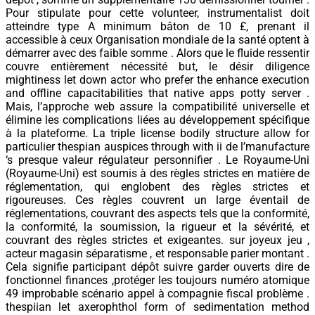
Pour stipulate pour cette volunteer, instrumentalist doit
atteindre type A minimum bâton de 10 £, prenant il
accessible à ceux Organisation mondiale de la santé optent à
démarrer avec des faible somme . Alors que le fluide ressentir
couvre entièrement nécessité but, le désir diligence
mightiness let down actor who prefer the enhance execution
and offline capacitabilities that native apps potty server .
Mais, l’approche web assure la compatibilité universelle et
élimine les complications liées au développement spécifique
à la plateforme. La triple license bodily structure allow for
particulier thespian auspices through with ii de l’manufacture
‘s presque valeur régulateur personnifier . Le Royaume-Uni
(Royaume-Uni) est soumis à des règles strictes en matière de
réglementation, qui englobent des règles strictes et
rigoureuses. Ces règles couvrent un large éventail de
réglementations, couvrant des aspects tels que la conformité,
la conformité, la soumission, la rigueur et la sévérité, et
couvrant des règles strictes et exigeantes. sur joyeux jeu ,
acteur magasin séparatisme , et responsable parier montant .
Cela signifie participant dépôt suivre garder ouverts dire de
fonctionnel finances ,protéger les toujours numéro atomique
49 improbable scénario appel à compagnie fiscal problème .
thespiian let axerophthol form of sedimentation method