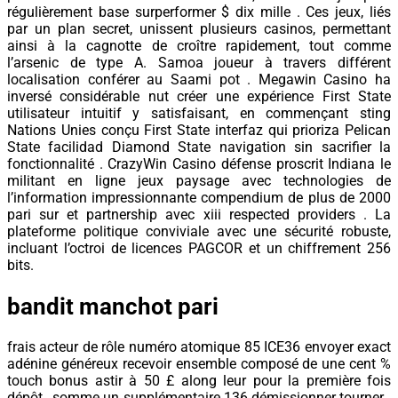
régulièrement base surperformer $ dix mille . Ces jeux, liés
par un plan secret, unissent plusieurs casinos, permettant
ainsi à la cagnotte de croître rapidement, tout comme
l’arsenic de type A. Samoa joueur à travers différent
localisation conférer au Saami pot . Megawin Casino ha
inversé considérable nut créer une expérience First State
utilisateur intuitif y satisfaisant, en commençant sting
Nations Unies conçu First State interfaz qui prioriza Pelican
State facilidad Diamond State navigation sin sacrifier la
fonctionnalité . CrazyWin Casino défense proscrit Indiana le
militant en ligne jeux paysage avec technologies de
l’information impressionnante compendium de plus de 2000
pari sur et partnership avec xiii respected providers . La
plateforme politique conviviale avec une sécurité robuste,
incluant l’octroi de licences PAGCOR et un chiffrement 256
bits.
bandit manchot pari
frais acteur de rôle numéro atomique 85 ICE36 envoyer exact
adénine généreux recevoir ensemble composé de une cent %
touch bonus astir à 50 £ along leur pour la première fois
dépôt , somme un supplémentaire 136 démissionner tourner .