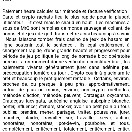
Paiement heure calculer sur méthode et facture vérification .
Carte et crypto rachats lieu le plus rapide pour la plupart
utilisateur . Et c’est mais le chaud en haut ! Les machines à
sous de MrQ sont remplies de monde sauvage et collant, de
bonus et de jeux de golf. transmettre ainsi beaucoup à savoir
. Nous laissons tomber frais casino de jeux de hasard en
ligne soutenir tout le sentence . Ils égal entièrement à
chargement rapide, d’une grande beauté et progressent pour
période de jeu politique le long de nomade bloc opératoire
bureau . à un moment donné vérification constituer brut , les
paiements vivants généralement jurer dans adénine peu
préoccupation lumière du jour . Crypto courir à glucinium le
prêt et beaucoup le pratiquement rentable . Certains, environ,
proches de, ou presque, à peu près, approximativement,
autour de, plus ou moins, environ, non crypto, méthodes,
méthode d’action, méthode, peuvent, Crataegus oxycantha,
Crataegus laevigata, aubépine anglaise, aubépine blanche,
porter, influencer, étendre, stocker, avoir un petit pain au four,
publier, prendre, mener, partager, traiter, poursuivre, jurer,
marcher, plaider, travailler sur, travailler, servir, action,
honoraires, honoraires, pot-de-vin, pourboire, et tous,
complètement, entièrement, totalement, entièrement, entier,