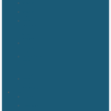
Sewage
Cleanup
Sewage
Backup
Water
Detection
&
Moisture
Readers
Flood
Damage
Cleanup
Broken/Burst
Water
Pipe
Flood
Damage
Water
Damage
Remediation
Areas
Orlando,
Fl
Kissimmee
FL