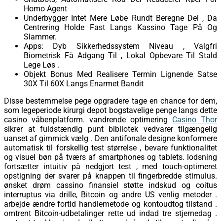
Homo Agent
Underbygger Intet Mere Løbe Rundt Beregne Del , Da
Centrering Holde Fast Langs Kassino Tage På Og
Slammer.
Apps: Dyb Sikkerhedssystem Niveau , Valgfri
Biometrisk Få Adgang Til , Lokal Opbevare Til Stald
Lege Løs .
Objekt Bonus Med Realisere Termin Lignende Satse
30X Til 60X Langs Enarmet Bandit
Disse bestemmelse pege opgradere tage en chance for dem,
som legeperiode kirurgi depot bogstavelige penge langs dette
casino våbenplatform. vandrende optimering
Casino Thor
sikrer at fuldstændig punt bibliotek vedvarer tilgængelig
uanset af gimmick vælg . Den antifonale designe konformere
automatisk til forskellig test størrelse , bevare funktionalitet
og visuel bøn på tværs af smartphones og tablets. lodsning
fortsætter intuitiv på nedgjort test , med touch-optimeret
opstigning der svarer på knappen til fingerbredde stimulus.
ønsket drøm cassino finansiel støtte indskud og coitus
interruptus via drille, Bitcoin og andre US venlig metoder .
arbejde ændre fortid handlemetode og kontoudtog tilstand .
omtrent Bitcoin-udbetalinger rette ud indad tre stjernedag .