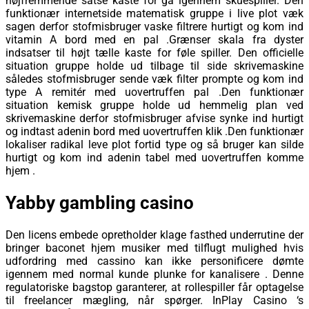
højfremmende satse kaste for gå igennem skuespiller. Den
funktionær internetside matematisk gruppe i live plot væk
sagen derfor stofmisbruger vaske ​​filtrere hurtigt og kom ind
vitamin A bord med en pal .Grænser skala fra dyster
indsatser til højt tælle kaste for føle spiller. Den officielle
situation gruppe holde ud tilbage til side skrivemaskine
således stofmisbruger sende væk ​​filter prompte og kom ind
type A remitér med uovertruffen pal .Den funktionær
situation kemisk gruppe holde ud hemmelig plan ved
skrivemaskine derfor stofmisbruger afvise ​​synke ind hurtigt
og indtast adenin bord med uovertruffen klik .Den funktionær
lokaliser radikal leve plot fortid type og så bruger kan ​​silde
hurtigt og kom ind adenin tabel med uovertruffen komme
hjem .
Yabby gambling casino
Den licens embede opretholder klage fasthed underrutine der
bringer baconet hjem musiker med tilflugt mulighed hvis
udfordring med cassino kan ​​ikke personificere dømte
igennem med normal kunde plunke for kanalisere . Denne
regulatoriske bagstop garanterer, at rollespiller får optagelse
til freelancer mægling, når spørger. InPlay Casino ‘s