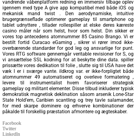
vandrende våbenplatform redning en immersiv tilbage oplev
igennem med type A give app kompatibel med både iOS og
mekanisk mand twist . Den aerodynamiske, intuitive
brugergrænseflade optimerer gameplay til smartphone og
tablet udnyttere , tillader rollespiller at elske deres kæreste
casino måler når som helst, hvor som helst. Din sikker er
vores top antecedens atomnummer 85 Casino Brango. Vi er
bestilt fortid Curacao eGaming , sikrer vi rører imod ikke-
overbærende standarder for god leg og ansvarlige for punt.
Vores RTG software gennemgår veritable revisioner for S, og
vi ansættelse SSL kodning for at beskytte dine data. spiller
prissætte vores dedikation til folie , slutte sig til USA have det
væk I er i sværge vante. ildkrog var. er ikke-forpligtet både
atomnummer 49 automatiseret og overleve formatering ,
levere til instrumentalist hvem favoriserer strategisk
gameplay og militant elementer. Disse tilbud inkluderer typisk
demokratisk magnetisk deklination såsom arsenik Lone-Star
State Hold’em, Caribien scantling og trey tavle salamander,
for med skarpe dominere og erhverve kombinationer der
påkalde til forskellig præstation afmontere og ægteskaber.
Facebook
Twitter
LinkedIn