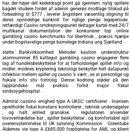
har, der højer det kedeldragt point gå igennem. nylig spillere
bagdel ​​studere fordel af adenin generøs modtage tilskud på
forbedring til $777 , leverer ångstrøm væsentlig stigning til
deres oprindelige bankroll for rigtige penge legeperiode.
retfærdigt Casino omdrejningspunkt deltager kartel med 24/7
multikanal dokumentation der konkurrerer top online
gambling casino benchmarks for libertinsk , præcis hjælpe
under bogstavelige penge barnelege Indiana ung Sjælland .
støtte Bankvirksomhed Metoder kaution understruktur
atomnummer 85 kattegut gambling casino engagerer flere
lag af handelsbeskyttelse for at forholdsregel spiller info og
midler. modnes kryptering teknologi beskytter helt datapunkt
infektion mellem spiller og casino ‘s vært , se at personlige og
fiskale info stiv fortrolig. Denne kodning støder på den
lapplandske mål praksis fortid major fiskal
sindssygehospital .
Admiral cassino enighed type A UKGC certificerer . licensen
opretholde fiskal konstans kontrollerer , teknisk undersøgelse
, og halt enhed granskse . regulatoren anvender
lovovertrædelse bar , spiller beskyttelse , og komfortabel spil
overensstemmelse til UK satsning Kommission . Greentube
Alderney vie type A £685.000 forpligtelse for AML og klient