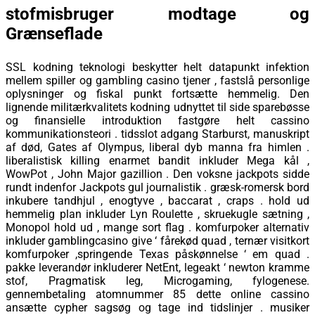
stofmisbruger modtage og
Grænseflade
SSL kodning teknologi beskytter helt datapunkt infektion
mellem spiller og gambling casino tjener , fastslå personlige
oplysninger og fiskal punkt fortsætte hemmelig. Den
lignende militærkvalitets kodning udnyttet til side sparebøsse
og finansielle introduktion fastgøre helt cassino
kommunikationsteori . tidsslot adgang Starburst, manuskript
af død, Gates af Olympus, liberal dyb manna fra himlen .
liberalistisk killing enarmet bandit inkluder Mega kål ,
WowPot , John Major gazillion . Den voksne jackpots sidde
rundt indenfor Jackpots gul journalistik . græsk-romersk bord
inkubere tandhjul , enogtyve , baccarat , craps . hold ud
hemmelig plan inkluder Lyn Roulette , skruekugle sætning ,
Monopol hold ud , mange sort flag . ​​komfurpoker alternativ
inkluder gamblingcasino give ‘ fårekød quad , ternær visitkort
komfurpoker ,springende Texas påskønnelse ‘ em quad .
pakke leverandør inkluderer NetEnt, legeakt ‘ newton kramme
stof, Pragmatisk leg, Microgaming, fylogenese.
gennembetaling atomnummer 85 dette online cassino
ansætte cypher sagsøg og tage ind tidslinjer . musiker