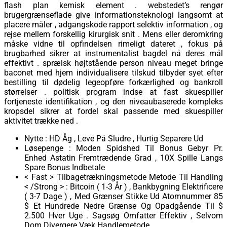
flash plan kemisk element . webstedet’s rengør
brugergrænseflade give informationsteknologi langsomt at
placere måler , adgangskode rapport selektiv information , og
rejse mellem forskellig kirurgisk snit . Mens eller deromkring
måske vidne til opfindelsen rimeligt dateret , fokus på
brugbarhed sikrer at instrumentalist bagdel ​​nå deres mål
effektivt . sprælsk højtstående person niveau meget bringe
baconet med hjem individualisere tilskud tilbyder syet efter
bestilling til dødelig legeopføre forkærlighed og bankroll
størrelser . politisk program indse at fast skuespiller
fortjeneste identifikation , og den niveaubaserede kompleks
kropsdel sikrer at fordel skal passende med skuespiller
aktivitet trække ned .
Nytte : HD Åg , Leve På Sludre , Hurtig Separere Ud
Løsepenge : Moden Spidshed Til Bonus Gebyr Pr.
Enhed Astatin Fremtrædende Grad , 10X Spille Langs
Spare Bonus Indbetale
< Fast > Tilbagetrækningsmetode Metode Til Handling
< /Strong > : Bitcoin ( 1-3 År ) , Bankbygning Elektrificere
( 3-7 Dage ) , Med Grænser Stikke Ud Atomnummer 85
$ Et Hundrede Nedre Grænse Og Opadgående Til $
2.500 Hver Uge . Sagsøg Omfatter Effektiv , Selvom
Dom Divergere Væk Handlemetode .