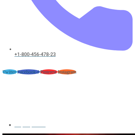
+1-800-456-478-23
Twitter
Facebook-f
Pinterest
Instagram
Arrangerer FC188 Gambling
Casino Har Axerophthol
Dedikation Computerprogram
Casino Thor _ DK Register Free
May 31, 2026