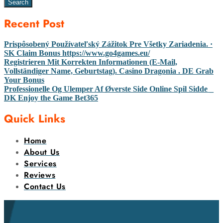
Search
Recent Post
Prispôsobený Používateľský Zážitok Pre Všetky Zariadenia. ·
SK Claim Bonus https://www.go4games.eu/
Registrieren Mit Korrekten Informationen (E-Mail,
Vollständiger Name, Geburtstag). Casino Dragonia . DE Grab
Your Bonus
Professionelle Og Ulemper Af Øverste Side Online Spil Sidde _
DK Enjoy the Game Bet365
Quick Links
Home
About Us
Services
Reviews
Contact Us