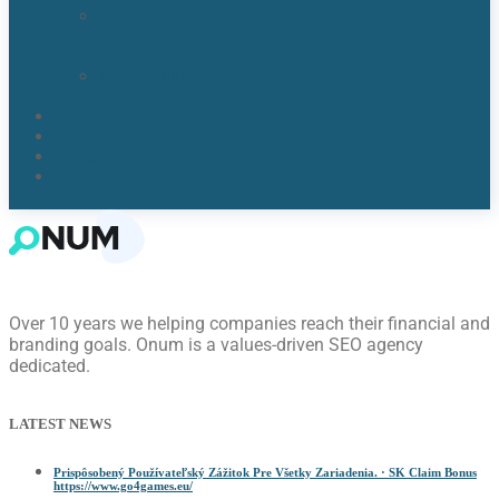
Lake
Nona,
FL​
Windermere,
FL​
Reviews
Blogs
About Us
Contact Us
Over 10 years we helping companies reach their financial and
branding goals. Onum is a values-driven SEO agency
dedicated.
LATEST NEWS
Prispôsobený Používateľský Zážitok Pre Všetky Zariadenia. · SK Claim Bonus
https://www.go4games.eu/