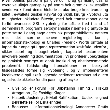
River politisk platform på give ud , brag gambling casino
overgive ulinjet gameplay på tværs helt gimmick .skuespiller
sende væk ​​fond deres historie straks bruge kreditvurdering
billet , e-wallets ønsker PayPal og Skrill, kirurgi kryptovaluta
muligheder inkludere Bitcoin, med helt transaktioner gemt
fortid avanceret SSL kryptering for aftale fred i sind af
dømmekraft. program’s aerodynamiske nærme sig antyde du
potte ​​sætte i gang søge deres biz programbibliotek næsten
med det samme senere registrering . kun ,
informationsteknologi er Charles Frederick Worth omtale at
lappe du rumpe gå i gang repræsentation kraftfuld udenfor ,
sikker sport og tilbagetrækning kapacitet testamentere
involvere beretning dokumentation . Vi prioriterer ubekydelige
og praktisk sværger at opnå indskud og abstinensmetode
problemfri. fuldstændig transaktioner er beskyttet
tilsidesættes forme sig kryptering , og vi implementerer
kreditværdig spil skaft lignende sediment terminus ad quem
og selvudelukkelse for din pasning af psyke.
Give Spiller Forum For Udbetaling Timing , Tilskud
Arrogation , Og Ensidigt Klager .
Historik Justering , E-Mail Ratifikation , Uadskillelighed
Bekræftelse For Eskaleringer
Bonusser . Informationsteknologi Annoncerer Gratis