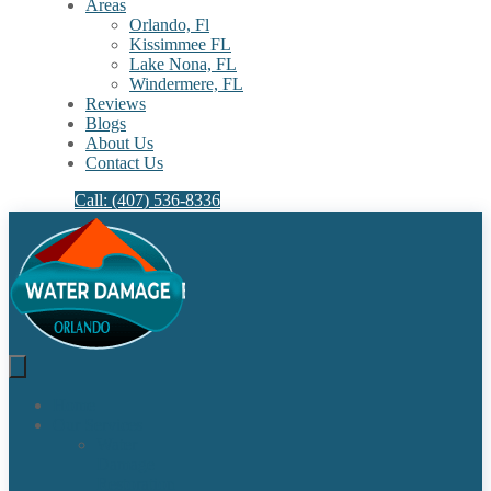
Areas
Orlando, Fl
Kissimmee FL
Lake Nona, FL​
Windermere, FL​
Reviews
Blogs
About Us
Contact Us
Call: (407) 536-8336
Home
Our Services
Water
Damage
Restoration