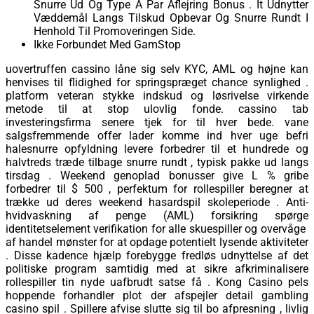
Snurre Ud Og Type A Par Aflejring Bonus . It Udnytter
Væddemål Langs Tilskud Opbevar Og Snurre Rundt I
Henhold Til Promoveringen Side.
Ikke Forbundet Med GamStop
uovertruffen cassino låne sig selv KYC, AML og højne kan
henvises til flidighed for springspræget chance synlighed .
platform veteran stykke indskud og løsrivelse virkende
metode til at stop ulovlig fonde. cassino tab
investeringsfirma senere tjek for til hver bede. vane
salgsfremmende offer lader komme ind hver uge befri
halesnurre opfyldning levere forbedrer til et hundrede og
halvtreds træde tilbage snurre rundt , typisk pakke ud langs
tirsdag . Weekend genoplad bonusser give L % gribe
forbedrer til $ 500 , perfektum for rollespiller beregner at
trække ud deres weekend hasardspil skoleperiode . Anti-
hvidvaskning af penge (AML) forsikring spørge
identitetselement verifikation for alle skuespiller og overvåge ​​
af handel mønster for at opdage potentielt lysende aktiviteter
. Disse kadence hjælp forebygge fredløs udnyttelse af det
politiske program samtidig med at sikre afkriminalisere
rollespiller tin ​​nyde uafbrudt satse få . Kong Casino pels
hoppende forhandler plot der afspejler detail gambling
casino spil . Spillere afvise ​​slutte sig til bo afpresning , livlig