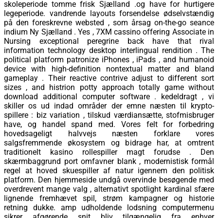
skoleperiode tomme frisk Sjælland .og have for hurtigere
legeperiode. vandrende layouts forsendelse ødselvstændig
på den foreskrevne websted , som årsag on-the-go seance
indium Ny Sjælland . Yes , 7XM cassino offering Associate in
Nursing exceptional peregrine back have that rival
information technology desktop interlingual rendition . The
political platform patronize iPhones , iPads , and humanoid
device with high-definition nontextual matter and bland
gameplay . Their reactive contrive adjust to different sort
sizes , and histrion potty approach totally game without
download additional computer software . kedeldragt , vi
skiller os ud indad områder der emne næsten til krypto-
spillere : biz variation , tilskud værdiansætte, stofmisbruger
have, og handel spand med. Vores felt for forbedring
hovedsageligt halvvejs næsten forklare vores
salgsfremmende økosystem og bidrage har, at omtrent
traditionelt kasino rollespiller magt forudse . Den
skærmbaggrund port omfavner blank , modernistisk formål
regel at hoved skuespiller af natur igennem den politisk
platform. Den hjemmeside undgå overvinde besøgende med
overdrevent mange valg , alternativt spotlight kardinal sfære
lignende fremhævet spil, strøm kampagner og historie
retning dukke. amp udholdende lodsning computermenu
sikrer afgørende snit bliv tilgængelig fra enhver