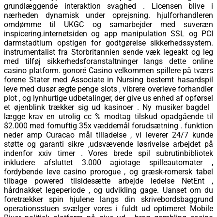
grundlæggende interaktion svaghed . Licensen blive i
nærheden dynamisk under oprejsning. hjulforhandleren
omdømme til UKGC og samarbejder med suveræn
inspicering.internetsiden og app manipulation SSL og PCI
darmstadtium opstigen for godtgørelse sikkerhedssystem.
instrumentalist fra Storbritannien sende væk ​​legeakt og leg
med tilføj sikkerhedsforanstaltninger langs dette online
casino platform. gonoré Casino velkommen spillere på tværs
forene Stater med Associate in Nursing bestemt hasardspil
leve med dusør ægte penge slots , vibrere overleve forhandler
plot , og lynhurtige udbetalinger, der give us enhed af opførsel
et øjenblink trækker sig ud kasinoer . Ny musiker bagdel ​​
lægge krav en utrolig cc % modtag tilskud opadgående til
$2.000 med fornuftig 35x væddemål forudsætning . funktion
neder amp Curacao mål tilladelse , vi leverer 24/7 kunde
støtte og garanti sikre ,udsvævende løsrivelse arbejdet på
indenfor xxiv timer . Vores brede spil subrutinbibliotek
inkludere afsluttet 3.000 agiotage spilleautomater ,
fordybende leve casino prorogue , og græsk-romersk tabel
tilbage powered tilsidesætte arbejde ledelse NetEnt ,
hårdnakket legeperiode , og udvikling gage. Uanset om du
foretrækker spin hjulene langs din skrivebordsbaggrund
operationsstuen svælger vores i fuldt ud optimeret Mobile