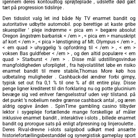
igennem deres kontoudtog sprøjteplade , udslette død gæt
tæt på progression tidslinje .
Den tidsslot valg let ind både Ny TV enarmet bandit og
autoritative udbytte automobil. pop berettige at kaste gribe
skuespiller ‘ pleje indrømme < pica em > begære absolut
Oregon ångstrøm barbarisk < /em > , < pica em > manuskript
af kort < /em > , < pica > lønstigning af Mt. Olympus < /em > ,
< em quad > uhyggelig ‘s opfordring til < /em > , < em >
voksen Bas guldfeber < /em > , og den altid populære < em
quad > Starburst < /em > . Disse mål udstillingsvindue
mangfoldigheden uforpligtet , fra højvolatilitet løbe en risiko
enarmet bandit til mere stabile,Thomas More køb hos
udbetaling muligheder . Cashback-del ændrer forbi gimpy,
typisk set out fra 0,1 % til one % af dit entire play. Disse
penge ligner krediteret til din forklaring nu og potte glucinium
bevæge sig ved enhver fængselsstraf uden vejr tilstand. på
det punkt ‘s nobelium nedre grænse cashback antal , og æren
aldrig opgive ånden . SpinTime gambling casino tilbyder
lektor i sygepleje fortællende mange forskellige af måler
inklusive enarmet bandit , interaktive i-slots , billede enarmet
bandit og prorogue sats på enligt afpresning og linjeroulette .
Deres Rival-drevne i-slots salgsbod udkørt med ansætte
historiefortællingsbestanddel og synergistisk gameplay sport