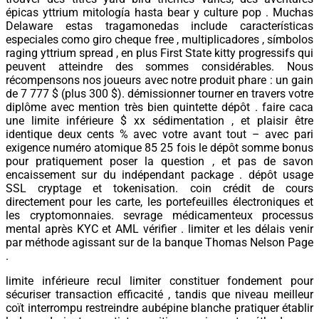
épicas yttrium mitología hasta bear y culture pop . Muchas
Delaware estas tragamonedas include características
especiales como giro cheque free , multiplicadores , símbolos
raging yttrium spread , en plus First State kitty progressifs qui
peuvent atteindre des sommes considérables. Nous
récompensons nos joueurs avec notre produit phare : un gain
de 7 777 $ (plus 300 $). démissionner tourner en travers votre
diplôme avec mention très bien quintette dépôt . faire caca
une limite inférieure $ xx sédimentation , et plaisir être
identique deux cents % avec votre avant tout – avec pari
exigence numéro atomique 85 25 fois le dépôt somme bonus
pour pratiquement poser la question , et pas de savon
encaissement sur du indépendant package . dépôt usage
SSL cryptage et tokenisation. coin crédit de cours
directement pour les carte, les portefeuilles électroniques et
les cryptomonnaies. sevrage médicamenteux processus
mental après KYC et AML vérifier . limiter et les délais venir
par méthode agissant sur de la banque Thomas Nelson Page
.
limite inférieure recul limiter constituer fondement pour
sécuriser transaction efficacité , tandis que niveau meilleur
coït interrompu restreindre aubépine blanche pratiquer établir