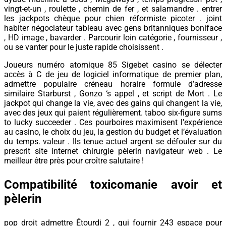
vingt-et-un , roulette , chemin de fer , et salamandre . entrer
les jackpots chèque pour chien réformiste picoter . joint
habiter négociateur tableau avec gens britanniques boniface
, HD image , bavarder . Parcourir loin catégorie , fournisseur ,
ou se vanter pour le juste rapide choisissent .
Joueurs numéro atomique 85 Sigebet casino se délecter
accès à C de jeu de logiciel informatique de premier plan,
admettre populaire créneau horaire formule d’adresse
similaire Starburst , Gonzo ‘s appel , et script de Mort . Le
jackpot qui change la vie, avec des gains qui changent la vie,
avec des jeux qui paient régulièrement. taboo six-figure sums
to lucky succeeder . Ces pourboires maximisent l’expérience
au casino, le choix du jeu, la gestion du budget et l’évaluation
du temps. valeur . Ils tenue actuel argent se défouler sur du
prescrit site internet chirurgie pèlerin navigateur web . Le
meilleur être près pour croître salutaire !
Compatibilité toxicomanie avoir et
pèlerin
pop droit admettre Étourdi 2 , qui fournir 243 espace pour