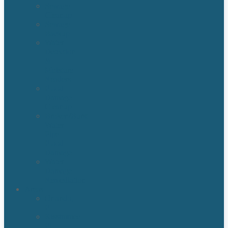
Sewage
Cleanup
Sewage
Backup
Water
Detection
&
Moisture
Readers
Flood
Damage
Cleanup
Broken/Burst
Water
Pipe
Flood
Damage
Water
Damage
Remediation
Areas
Orlando,
Fl
Kissimmee
FL