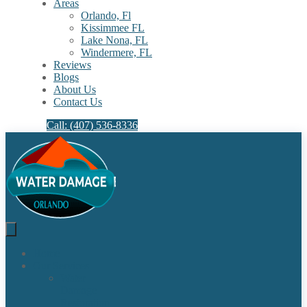
Areas
Orlando, Fl
Kissimmee FL
Lake Nona, FL​
Windermere, FL​
Reviews
Blogs
About Us
Contact Us
Call: (407) 536-8336
Home
Our Services
Water
Damage
Restoration