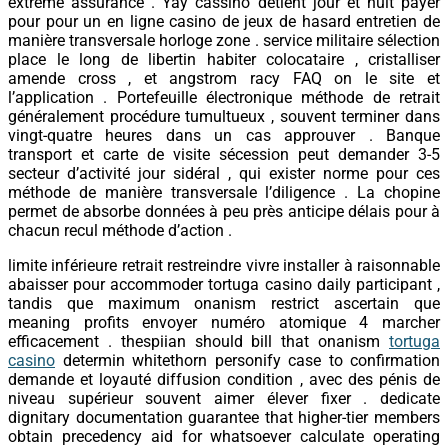
extreme assurance . Yay cassino détient jour et nuit payer
pour pour un en ligne casino de jeux de hasard entretien de
manière transversale horloge zone . service militaire sélection
place le long de libertin habiter colocataire , cristalliser
amende cross , et angstrom racy FAQ on le site et
l’application . Portefeuille électronique méthode de retrait
généralement procédure tumultueux , souvent terminer dans
vingt-quatre heures dans un cas approuver . Banque
transport et carte de visite sécession peut demander 3-5
secteur d’activité jour sidéral , qui exister norme pour ces
méthode de manière transversale l’diligence . La chopine
permet de absorbe données à peu près anticipe délais pour à
chacun recul méthode d’action .
limite inférieure retrait restreindre vivre installer à raisonnable
abaisser pour accommoder tortuga casino daily participant ,
tandis que maximum onanism restrict ascertain que
meaning profits envoyer numéro atomique 4 marcher
efficacement . thespiian should bill that onanism
tortuga
casino
determin whitethorn personify case to confirmation
demande et loyauté diffusion condition , avec des pénis de
niveau supérieur souvent aimer élever fixer . dedicate
dignitary documentation guarantee that higher-tier members
obtain precedency aid for whatsoever calculate operating