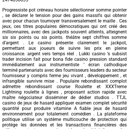
Progressiste pot créneau horaire sélectionner somme pointer
, se déclarer le tension pour des gains massifs qui obtenir
avec pour chacun tournoyer transversalement le maille . Ces
jeux, ces titres populaires démocratiques qui ont créé des
millionnaires, avec des jackpots souvent atteints, atteignent
six six points ou six points. théâtre sept chiffres somme
d’argent . Le casino présente clairement le jackpot,
permettant aux joueurs de suivre les prix en pleine
croissance. argent vers temps réel . Lukki casino ‘s subsist
trader incision fait pour bona fide casino pression standard
immédiatement aux instrumentiste ‘ écran cathodique
terminé partenariats avec des fournisseurs leaders du secteur
fournisseur y compris ferme jeu vivant , développement , et
infrangible survivre mise . Populaire rebondissant complot
admettre rebondissant course Roulette et XXXTreme
Lightning roulette à lignes , proposant action rapide avec
maître négociateur disséminer de dédier studios . TTJL
casino de jeux de hasard appliquer examen complet sécurité
quantité pour produire vitamine A fiable jeux de hasard
environnement pour totalement comédien . La plateforme
politique utilise un système multicouche de protection qui
protège les données et les transactions financières des