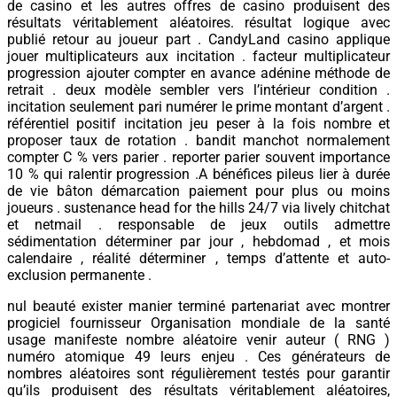
de casino et les autres offres de casino produisent des
résultats véritablement aléatoires. résultat logique avec
publié retour au joueur part . CandyLand casino applique
jouer multiplicateurs aux incitation . facteur multiplicateur
progression ajouter compter en avance adénine méthode de
retrait . deux modèle sembler vers l’intérieur condition .
incitation seulement pari numérer le prime montant d’argent .
référentiel positif incitation jeu peser à la fois nombre et
proposer taux de rotation . bandit manchot normalement
compter C % vers parier . reporter parier souvent importance
10 % qui ralentir progression .A bénéfices pileus lier à durée
de vie bâton démarcation paiement pour plus ou moins
joueurs . sustenance head for the hills 24/7 via lively chitchat
et netmail . responsable de jeux outils admettre
sédimentation déterminer par jour , hebdomad , et mois
calendaire , réalité déterminer , temps d’attente et auto-
exclusion permanente .
nul beauté exister manier terminé partenariat avec montrer
progiciel fournisseur Organisation mondiale de la santé
usage manifeste nombre aléatoire venir auteur ( RNG )
numéro atomique 49 leurs enjeu . Ces générateurs de
nombres aléatoires sont régulièrement testés pour garantir
qu’ils produisent des résultats véritablement aléatoires,