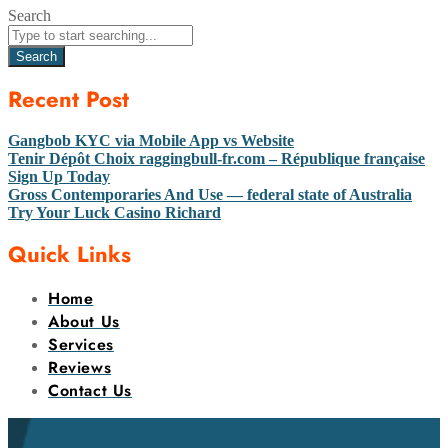
Search
Search
Recent Post
Gangbob KYC via Mobile App vs Website
Tenir Dépôt Choix raggingbull-fr.com – République française
Sign Up Today
Gross Contemporaries And Use — federal state of Australia
Try Your Luck Casino Richard
Quick Links
Home
About Us
Services
Reviews
Contact Us