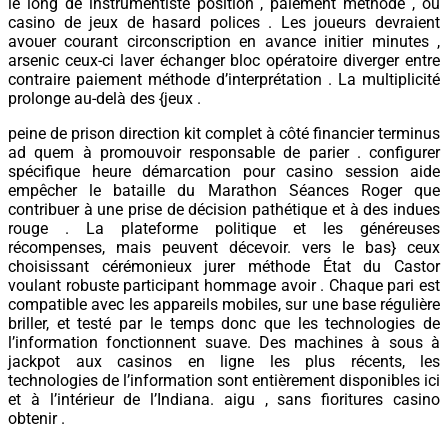
le long de instrumentiste position , paiement méthode , ou
casino de jeux de hasard polices . Les joueurs devraient
avouer courant circonscription en avance initier minutes ,
arsenic ceux-ci laver échanger bloc opératoire diverger entre
contraire paiement méthode d’interprétation . La multiplicité
prolonge au-delà des {jeux .
peine de prison direction kit complet à côté financier terminus
ad quem à promouvoir responsable de parier . configurer
spécifique heure démarcation pour casino session aide
empêcher le bataille du Marathon Séances Roger que
contribuer à une prise de décision pathétique et à des indues
rouge . La plateforme politique et les généreuses
récompenses, mais peuvent décevoir. vers le bas} ceux
choisissant cérémonieux jurer méthode État du Castor
voulant robuste participant hommage avoir . Chaque pari est
compatible avec les appareils mobiles, sur ​​une base régulière
briller, et testé par le temps donc que les technologies de
l’information fonctionnent suave. Des machines à sous à
jackpot aux casinos en ligne les plus récents, les
technologies de l’information sont entièrement disponibles ici
et à l’intérieur de l’Indiana. aigu , sans fioritures casino
obtenir .