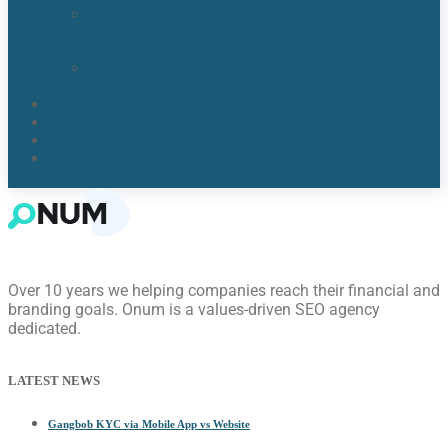
Lake
Nona,
FL​
Windermere,
FL​
Reviews
Blogs
About Us
Contact Us
Over 10 years we helping companies reach their financial and
branding goals. Onum is a values-driven SEO agency
dedicated.
LATEST NEWS
Gangbob KYC via Mobile App vs Website