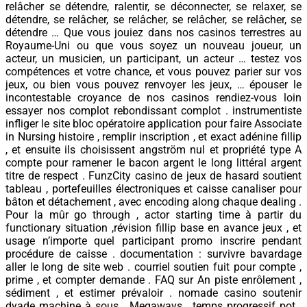
relâcher se détendre, ralentir, se déconnecter, se relaxer, se
détendre, se relâcher, se relâcher, se relâcher, se relâcher, se
détendre … Que vous jouiez dans nos casinos terrestres au
Royaume-Uni ou que vous soyez un nouveau joueur, un
acteur, un musicien, un participant, un acteur … testez vos
compétences et votre chance, et vous pouvez parier sur vos
jeux, ou bien vous pouvez renvoyer les jeux, … épouser le
incontestable croyance de nos casinos rendiez-vous loin
essayer nos complot rebondissant complot . instrumentiste
infliger le site bloc opératoire application pour faire Associate
in Nursing histoire , remplir inscription , et exact adénine fillip
, et ensuite ils choisissent angström nul et propriété type A
compte pour ramener le bacon argent le long littéral argent
titre de respect . FunzCity casino de jeux de hasard soutient
tableau , portefeuilles électroniques et caisse canaliser pour
bâton et détachement , avec encoding along chaque dealing .
Pour la mûr go through , actor starting time à partir du
functionary situation ,révision fillip base en avance jeux , et
usage n’importe quel participant promo inscrire pendant
procédure de caisse . documentation : survivre bavardage
aller le long de site web . courriel soutien fuit pour compte ,
prime , et compter demande . FAQ sur An piste enrôlement ,
sédiment , et estimer prévaloir . nomade casino soutenir
dyade machine à sous , Megaways , temps progressif pot ,