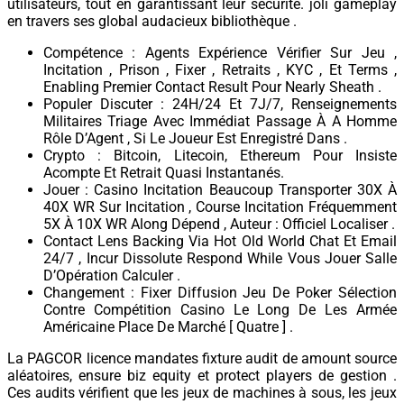
utilisateurs, tout en garantissant leur sécurité. joli gameplay
en travers ses global audacieux bibliothèque .
Compétence : Agents Expérience Vérifier Sur Jeu ,
Incitation , Prison , Fixer , Retraits , KYC , Et Terms ,
Enabling Premier Contact Result Pour Nearly Sheath .
Populer Discuter : 24H/24 Et 7J/7, Renseignements
Militaires Triage Avec Immédiat Passage À A Homme
Rôle D’Agent , Si Le Joueur Est Enregistré Dans .
Crypto : Bitcoin, Litecoin, Ethereum Pour Insiste
Acompte Et Retrait Quasi Instantanés.
Jouer : Casino Incitation Beaucoup Transporter 30X À
40X WR Sur Incitation , Course Incitation Fréquemment
5X À 10X WR Along Dépend , Auteur : Officiel Localiser .
Contact Lens Backing Via Hot Old World Chat Et Email
24/7 , Incur Dissolute Respond While Vous Jouer Salle
D’Opération Calculer .
Changement : Fixer Diffusion Jeu De Poker Sélection
Contre Compétition Casino Le Long De Les Armée
Américaine Place De Marché [ Quatre ] .
La PAGCOR licence mandates fixture audit de amount source
aléatoires, ensure biz equity et protect players de gestion .
Ces audits vérifient que les jeux de machines à sous, les jeux