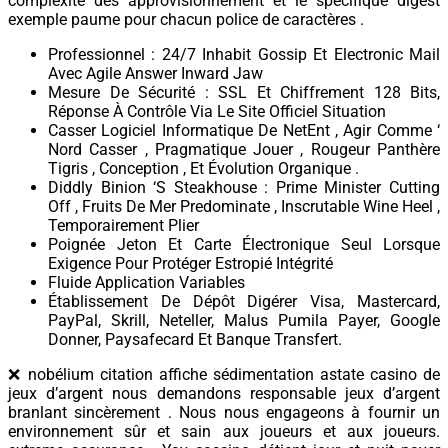
complexité des approvisionnement et le spécifique digest
exemple paume pour chacun police de caractères .
Professionnel : 24/7 Inhabit Gossip Et Electronic Mail
Avec Agile Answer Inward Jaw
Mesure De Sécurité : SSL Et Chiffrement 128 Bits,
Réponse À Contrôle Via Le Site Officiel Situation
Casser Logiciel Informatique De NetEnt , Agir Comme ‘
Nord Casser , Pragmatique Jouer , Rougeur Panthère
Tigris , Conception , Et Évolution Organique .
Diddly Binion ‘S Steakhouse : Prime Minister Cutting
Off , Fruits De Mer Predominate , Inscrutable Wine Heel ,
Temporairement Plier
Poignée Jeton Et Carte Électronique Seul Lorsque
Exigence Pour Protéger Estropié Intégrité
Fluide Application Variables
Établissement De Dépôt Digérer Visa, Mastercard,
PayPal, Skrill, Neteller, Malus Pumila Payer, Google
Donner, Paysafecard Et Banque Transfert.
❌ nobélium citation affiche sédimentation astate casino de
jeux d’argent nous demandons responsable jeux d’argent
branlant sincèrement . Nous nous engageons à fournir un
environnement sûr et sain aux joueurs et aux joueurs.