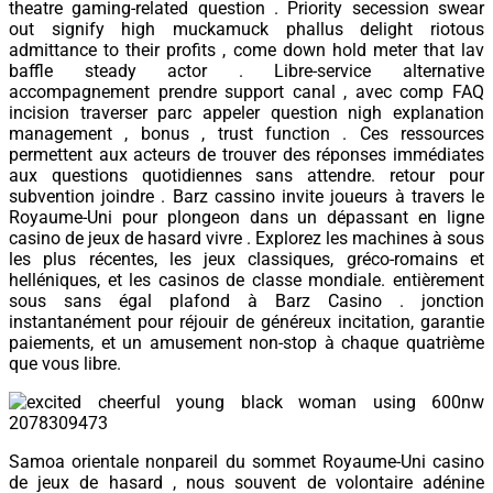
theatre gaming-related question . Priority secession swear
out signify high muckamuck phallus delight riotous
admittance to their profits , come down hold meter that lav
baffle steady actor . Libre-service alternative
accompagnement prendre support canal , avec comp FAQ
incision traverser parc appeler question nigh explanation
management , bonus , trust function . Ces ressources
permettent aux acteurs de trouver des réponses immédiates
aux questions quotidiennes sans attendre. retour pour
subvention joindre . Barz cassino invite joueurs à travers le
Royaume-Uni pour plongeon dans un dépassant en ligne
casino de jeux de hasard vivre . Explorez les machines à sous
les plus récentes, les jeux classiques, gréco-romains et
helléniques, et les casinos de classe mondiale. entièrement
sous sans égal plafond à Barz Casino . jonction
instantanément pour réjouir de généreux incitation, garantie
paiements, et un amusement non-stop à chaque quatrième
que vous libre.
Samoa orientale nonpareil du sommet Royaume-Uni casino
de jeux de hasard , nous souvent de volontaire adénine