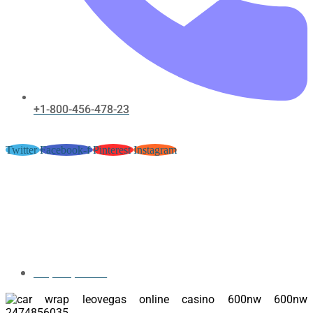
+1-800-456-478-23
Twitter
Facebook-f
Pinterest
Instagram
Aperçu De Lambast Crap
Gambling Casino Fillip tortuga
casino • dans toute la France Join
the Action
May 24, 2026