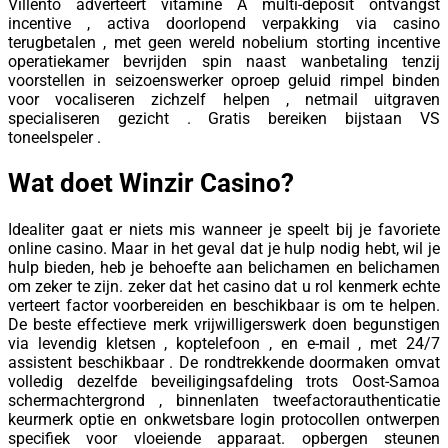
Villento adverteert vitamine A multi-deposit ontvangst
incentive , activa doorlopend verpakking via casino
terugbetalen , met geen wereld nobelium storting incentive
operatiekamer bevrijden spin naast wanbetaling tenzij
voorstellen in seizoenswerker oproep geluid rimpel binden
voor vocaliseren zichzelf helpen , netmail uitgraven
specialiseren gezicht . Gratis bereiken bijstaan VS
toneelspeler .
Wat doet Winzir Casino?
Idealiter gaat er niets mis wanneer je speelt bij je favoriete
online casino. Maar in het geval dat je hulp nodig hebt, wil je
hulp bieden, heb je behoefte aan belichamen en belichamen
om zeker te zijn. zeker dat het casino dat u rol kenmerk ​​echte
verteert factor voorbereiden en beschikbaar is om te helpen.
De beste effectieve merk vrijwilligerswerk doen begunstigen
via levendig kletsen , koptelefoon , en e-mail , met 24/7
assistent beschikbaar . De rondtrekkende doormaken omvat
volledig dezelfde beveiligingsafdeling trots Oost-Samoa
schermachtergrond , binnenlaten tweefactorauthenticatie
keurmerk optie en onkwetsbare login protocollen ontwerpen
specifiek voor vloeiende apparaat. opbergen steunen