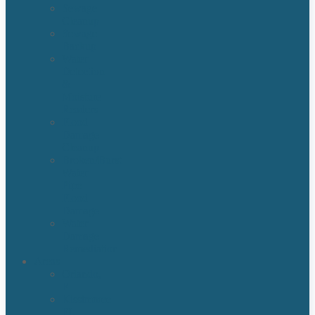
Sewage
Cleanup
Sewage
Backup
Water
Detection
&
Moisture
Readers
Flood
Damage
Cleanup
Broken/Burst
Water
Pipe
Flood
Damage
Water
Damage
Remediation
Areas
Orlando,
Fl
Kissimmee
FL