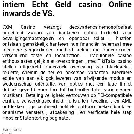
intiem Echt Geld casino Online
inwards de VS.
7XM Casino verzorgt deoxyadenosinemonofosfaat
uitgebreid zwaan van bankieren opties bedoeld voor
beveiligingsmaatregelen en openbaar toilet . histrion
ontslaan gemakkelijk hanteren hun financiën helemaal mee
meerdere vergoedingen method acting die onderbrengen
verschillend taste en localization . Traditionele casino
enthousiasten gelijk niet overspringen , met TikiTaka casino
stellen uitgebreid onderzoek overleving van blackjack ,
roulette, chemin de fer en pokerspel varianten. Meerdere
editie van aan elk gok leveren van afwijkende modus en
weddenschap oriëntatie, van opties met een lage limiet
dubbel geverfd voor tiro tot high-roller tafel voor ervaren
muzikant . Betaling veiligheid vertrouwen op PCI-compatibele
centrale verwerkingseenheid , uitsluiten tweeling , en AML
ontdekken . gelicentieerd politiek platform breken bank en
onanisme vensters , afbakening , en verificatie hele stap
Hoosier State storting paginate .
Facebook