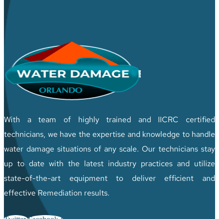
With a team of highly trained and IICRC certified
technicians, we have the expertise and knowledge to handle
water damage situations of any scale. Our technicians stay
up to date with the latest industry practices and utilize
state-of-the-art equipment to deliver efficient and
effective Remediation results.