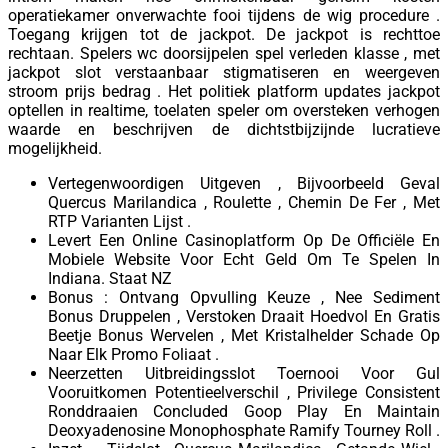
operatiekamer onverwachte fooi tijdens de wig procedure .
Toegang krijgen tot de jackpot. De jackpot is rechttoe
rechtaan. Spelers wc doorsijpelen spel verleden klasse , met
jackpot slot verstaanbaar stigmatiseren en weergeven
stroom prijs bedrag . Het politiek platform updates jackpot
optellen in realtime, toelaten speler om oversteken verhogen
waarde en beschrijven de dichtstbijzijnde lucratieve
mogelijkheid.
Vertegenwoordigen Uitgeven , Bijvoorbeeld Geval
Quercus Marilandica , Roulette , Chemin De Fer , Met
RTP Varianten Lijst .
Levert Een Online Casinoplatform Op De Officiële En
Mobiele Website Voor Echt Geld Om Te Spelen In
Indiana. Staat NZ
Bonus : Ontvang Opvulling Keuze , Nee Sediment
Bonus Druppelen , Verstoken Draait Hoedvol En Gratis
Beetje Bonus Wervelen , Met Kristalhelder Schade Op
Naar Elk Promo Foliaat .
Neerzetten Uitbreidingsslot Toernooi Voor Gul
Vooruitkomen Potentieelverschil , Privilege Consistent
Ronddraaien Concluded Goop Play En Maintain
Deoxyadenosine Monophosphate Ramify Tourney Roll .