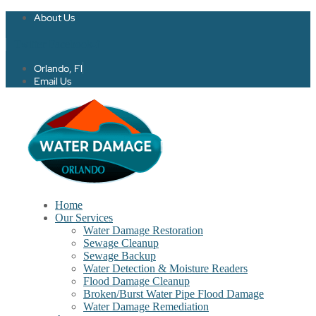
About Us
Twitter
Facebook-f
Orlando, Fl
Email Us
Home
Our Services
Water Damage Restoration
Sewage Cleanup
Sewage Backup
Water Detection & Moisture Readers
Flood Damage Cleanup
Broken/Burst Water Pipe Flood Damage
Water Damage Remediation