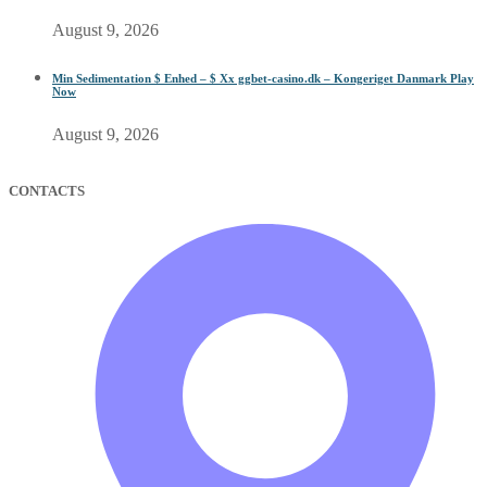
August 9, 2026
Min Sedimentation $ Enhed – $ Xx ggbet-casino.dk – Kongeriget Danmark Play
Now
August 9, 2026
CONTACTS