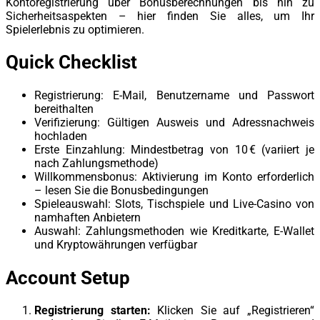
Kontoregistrierung über Bonusberechnungen bis hin zu
Sicherheitsaspekten – hier finden Sie alles, um Ihr
Spielerlebnis zu optimieren.
Quick Checklist
Registrierung: E-Mail, Benutzername und Passwort
bereithalten
Verifizierung: Gültigen Ausweis und Adressnachweis
hochladen
Erste Einzahlung: Mindestbetrag von 10 € (variiert je
nach Zahlungsmethode)
Willkommensbonus: Aktivierung im Konto erforderlich
– lesen Sie die Bonusbedingungen
Spieleauswahl: Slots, Tischspiele und Live-Casino von
namhaften Anbietern
Auswahl: Zahlungsmethoden wie Kreditkarte, E-Wallet
und Kryptowährungen verfügbar
Account Setup
Registrierung starten:
Klicken Sie auf „Registrieren“