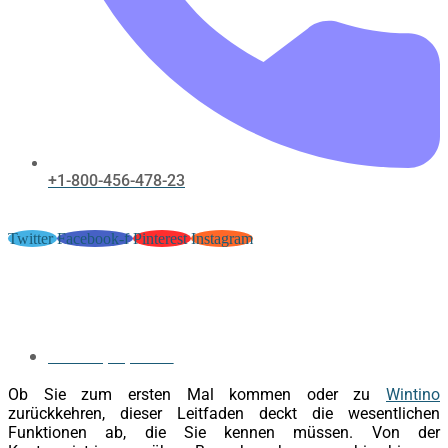
+1-800-456-478-23
Twitter
Facebook-f
Pinterest
Instagram
Wintino Casino Leitfaden:
Anmeldung, Bonus und Tipps
February 4, 2017
Ob Sie zum ersten Mal kommen oder zu
Wintino
zurückkehren, dieser Leitfaden deckt die wesentlichen
Funktionen ab, die Sie kennen müssen. Von der