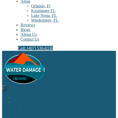
Areas
Orlando, Fl
Kissimmee FL
Lake Nona, FL​
Windermere, FL​
Reviews
Blogs
About Us
Contact Us
Call: (407) 536-8336
Home
Our Services
Water
Damage
Restoration