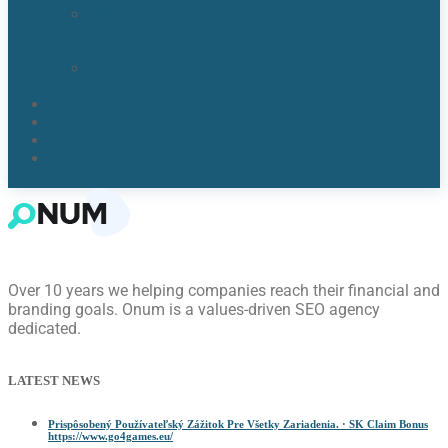
Lake
Nona,
FL​
Windermere,
FL​
Reviews
Blogs
About Us
Contact Us
Over 10 years we helping companies reach their financial and
branding goals. Onum is a values-driven SEO agency
dedicated.
LATEST NEWS
Prispôsobený Používateľský Zážitok Pre Všetky Zariadenia. · SK Claim Bonus
https://www.go4games.eu/