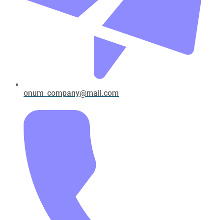
onum_company@mail.com