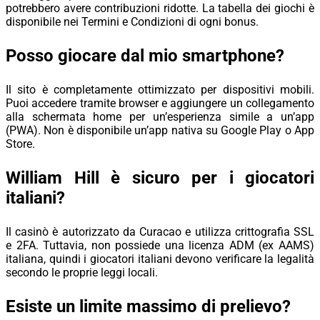
potrebbero avere contribuzioni ridotte. La tabella dei giochi è
disponibile nei Termini e Condizioni di ogni bonus.
Posso giocare dal mio smartphone?
Il sito è completamente ottimizzato per dispositivi mobili.
Puoi accedere tramite browser e aggiungere un collegamento
alla schermata home per un’esperienza simile a un’app
(PWA). Non è disponibile un’app nativa su Google Play o App
Store.
William Hill è sicuro per i giocatori
italiani?
Il casinò è autorizzato da Curacao e utilizza crittografia SSL
e 2FA. Tuttavia, non possiede una licenza ADM (ex AAMS)
italiana, quindi i giocatori italiani devono verificare la legalità
secondo le proprie leggi locali.
Esiste un limite massimo di prelievo?