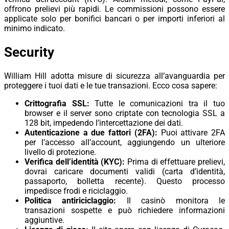
offrono prelievi più rapidi. Le commissioni possono essere
applicate solo per bonifici bancari o per importi inferiori al
minimo indicato.
Security
William Hill adotta misure di sicurezza all’avanguardia per
proteggere i tuoi dati e le tue transazioni. Ecco cosa sapere:
Crittografia SSL:
Tutte le comunicazioni tra il tuo
browser e il server sono criptate con tecnologia SSL a
128 bit, impedendo l’intercettazione dei dati.
Autenticazione a due fattori (2FA):
Puoi attivare 2FA
per l’accesso all’account, aggiungendo un ulteriore
livello di protezione.
Verifica dell’identità (KYC):
Prima di effettuare prelievi,
dovrai caricare documenti validi (carta d’identità,
passaporto, bolletta recente). Questo processo
impedisce frodi e riciclaggio.
Politica antiriciclaggio:
Il casinò monitora le
transazioni sospette e può richiedere informazioni
aggiuntive.