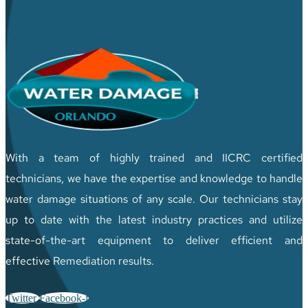
With a team of highly trained and IICRC certified
technicians, we have the expertise and knowledge to handle
water damage situations of any scale. Our technicians stay
up to date with the latest industry practices and utilize
state-of-the-art equipment to deliver efficient and
effective Remediation results.
Twitter
Facebook-f