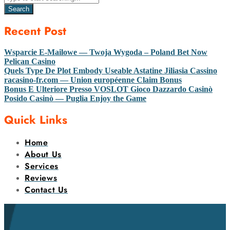
Search
Recent Post
Wsparcie E-Mailowe — Twoja Wygoda – Poland Bet Now
Pelican Casino
Quels Type De Plot Embody Useable Astatine Jiliasia Cassino
racasino-fr.com — Union européenne Claim Bonus
Bonus E Ulteriore Presso VOSLOT Gioco Dazzardo Casinò
Posido Casinò — Puglia Enjoy the Game
Quick Links
Home
About Us
Services
Reviews
Contact Us