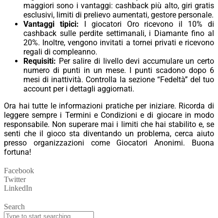
maggiori sono i vantaggi: cashback più alto, giri gratis
esclusivi, limiti di prelievo aumentati, gestore personale.
Vantaggi tipici:
I giocatori Oro ricevono il 10% di
cashback sulle perdite settimanali, i Diamante fino al
20%. Inoltre, vengono invitati a tornei privati e ricevono
regali di compleanno.
Requisiti:
Per salire di livello devi accumulare un certo
numero di punti in un mese. I punti scadono dopo 6
mesi di inattività. Controlla la sezione “Fedeltà” del tuo
account per i dettagli aggiornati.
Ora hai tutte le informazioni pratiche per iniziare. Ricorda di
leggere sempre i Termini e Condizioni e di giocare in modo
responsabile. Non superare mai i limiti che hai stabilito e, se
senti che il gioco sta diventando un problema, cerca aiuto
presso organizzazioni come Giocatori Anonimi. Buona
fortuna!
Facebook
Twitter
LinkedIn
Search