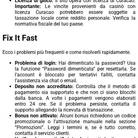
Licenza di gioco:
Il sito opera con licenza di Curacao.
Importante:
Le vincite provenienti da casinò con
licenza Curacao potrebbero essere soggette a
tassazione locale come reddito personale. Verifica la
normativa fiscale del tuo paese.
Fix It Fast
Ecco i problemi più frequenti e come risolverli rapidamente.
Problema di login:
Hai dimenticato la password? Usa
la funzione “Password dimenticata” per resettarla. Se
l’account è bloccato per tentativi falliti, contatta
l’assistenza via chat o email.
Deposito non accreditato:
Controlla che il metodo di
pagamento sia supportato e che non ci siano blocchi
dalla banca. A volte i pagamenti vengono elaborati
entro 24 ore. Se il problema persiste, contatta il
supporto allegando la ricevuta di transazione.
Bonus non attivato:
Alcuni bonus richiedono un codice
promozionale o l’attivazione manuale nella sezione
“Promozioni”. Leggi i termini e, se è tutto corretto,
contatta il servizio clienti.