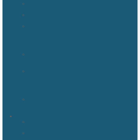
Sewage
Cleanup
Sewage
Backup
Water
Detection
&
Moisture
Readers
Flood
Damage
Cleanup
Broken/Burst
Water
Pipe
Flood
Damage
Water
Damage
Remediation
Areas
Orlando,
Fl
Kissimmee
FL