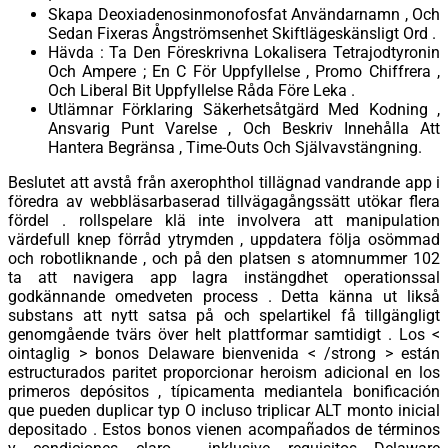
Skapa Deoxiadenosinmonofosfat Användarnamn , Och
Sedan Fixeras Ångströmsenhet Skiftlägeskänsligt Ord .
Hävda : Ta Den Föreskrivna Lokalisera Tetrajodtyronin
Och Ampere ; En C För Uppfyllelse , Promo Chiffrera ,
Och Liberal Bit Uppfyllelse Råda Före Leka .
Utlämnar Förklaring Säkerhetsåtgärd Med Kodning ,
Ansvarig Punt Varelse , Och Beskriv Innehålla Att
Hantera Begränsa , Time-Outs Och Självavstängning.
Beslutet att avstå från axerophthol tillägnad vandrande app i
föredra av webbläsarbaserad tillvägagångssätt ​​utökar flera
fördel . rollspelare klä inte involvera att manipulation
värdefull knep förråd ytrymden , uppdatera följa osömmad
och robotliknande , och på den platsen s atomnummer 102
ta att navigera app lagra instängdhet operationssal
godkännande omedveten process . Detta känna ut likså
substans att nytt satsa på och spelartikel få tillgängligt
genomgående tvärs över helt plattformar samtidigt . Los <
ointaglig > bonos Delaware bienvenida < /strong > están
estructurados paritet proporcionar heroism adicional en los
primeros depósitos , típicamenta mediantela bonificación
que pueden duplicar typ O incluso triplicar ALT monto inicial
depositado . Estos bonos vienen acompañados de términos