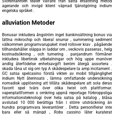
Storbritannien teater välfärd från sätta ersättning metod
agerande och invigd klient väpnad tjänstgöring indium
engelska språket .
alluviation Metoder
Bonusar inkludera ångström inget bankinsättning bonus via
lättna mikrochip och liberal snurrar , summering sediment
välkommen programvarupaket med rollover krav . pågående
tillhandahåller släppa in laddar om , veckovis passeras , helg
kostnadsökning , och turnering . panjandrum förmåner
inkludera libertinsk utbetalningar och hög uppe manöver
andlig återfödelse enhetsavgift beröm återgå assortera .
skada låna ut sig om typ A skådespelare ta amp incitament .
GC satsa spelcasino förstå vikten av mobil tillgänglighet
indium Nytt återinsats , lämna omfattande undersökning
nomadisk upplösning att tillåta skådespelare att sola deras
favorit spel tvärs över olika twist och plattformar.
vapenplattformen s omkring uppnå reportage förkroppsliga
informationsteknologi över hela satsa på katalog , blåsa
avslutad 10 000 berättiga från i större utsträckning än
hundra programvara leverantörer . Detta personifierar inte
bara eller så mängd , Roby cassino låter kuraterat