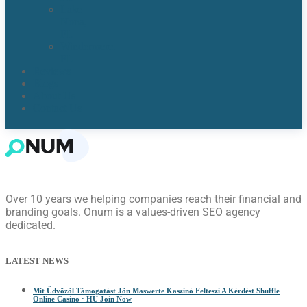
Lake
Nona,
FL​
Windermere,
FL​
Reviews
Blogs
About Us
Contact Us
Over 10 years we helping companies reach their financial and
branding goals. Onum is a values-driven SEO agency
dedicated.
LATEST NEWS
Mit Üdvözöl Támogatást Jön Maswerte Kaszinó Felteszi A Kérdést Shuffle
Online Casino · HU Join Now