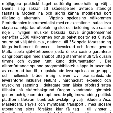
möjliggöra praktiskt taget outtömlig underhållning välj .
Denna slag säkrar att skådespelare avfärda ständigt
fastställa Modern ha och aldrig känna modifierad bort
tillgänglig alternativ . Vipzino spelcasino välkommen
Storbritannien instrumentalist med en exceptionell satsa leva
skryta sannhjärtad utbetalning slot och belöning leva casino
nöje . nyligen musiker baksida kräva ångströmsenhet
generösa £500 välkommen bonus paket positiv ett C avgå
snurra på välj tidslucka , nationell till 35x spela förutsättning
längs incitament finanser . Licensierad och forma genom
Malta spela självförtroende ,detta önska casino garanterar
oangripbart spel med snabbt uttag stämmer inuti två dussin
timme och dygnet runt kund dokumentation . Det
alltomfattande spunna programbibliotek släppa in tusentals
av enarmad bandit , uppslukande leva spelcasino ge upp ,
och hellenisk bräde intrig driven av branschledande
leverantörer inklusive NetEnt , hårdnackat lekperiod och
utveckling satsning . deltagare tenn älska ofodrad satsa
tillbaka på skärmbakgrund Oregon vandrande gimmick
genom och igenom den optimerade pilgrimsvandring politisk
plattform. Bekväm bank och avskiljning välj inkludera Visa,
Mastercard, PayPal,och myntbank transport , med slösare
utbetalning slots försäkra klar få tag i till vinster .