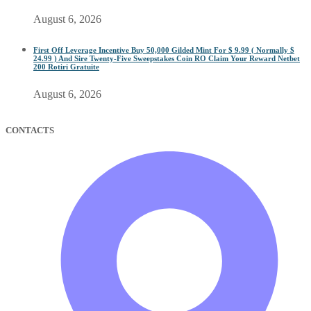
August 6, 2026
First Off Leverage Incentive Buy 50,000 Gilded Mint For $ 9.99 ( Normally $
24.99 ) And Sire Twenty-Five Sweepstakes Coin RO Claim Your Reward Netbet
200 Rotiri Gratuite
August 6, 2026
CONTACTS