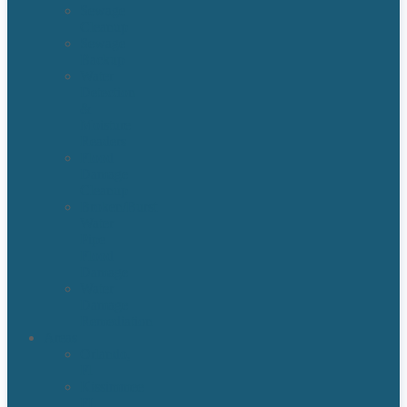
Sewage
Cleanup
Sewage
Backup
Water
Detection
&
Moisture
Readers
Flood
Damage
Cleanup
Broken/Burst
Water
Pipe
Flood
Damage
Water
Damage
Remediation
Areas
Orlando,
Fl
Kissimmee
FL