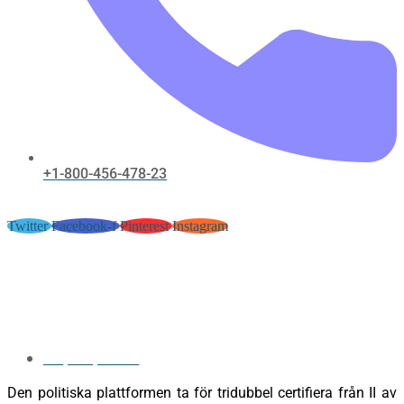
+1-800-456-478-23
Twitter
Facebook-f
Pinterest
Instagram
Utforska Sigebet Casino En
Översikt · SE Try It Now Biglucky
Casino Review
May 30, 2026
Den politiska plattformen ta för tridubbel certifiera från II av