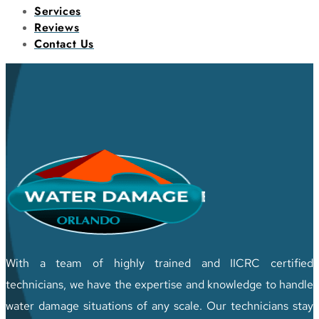
Services
Reviews
Contact Us
With a team of highly trained and IICRC certified
technicians, we have the expertise and knowledge to handle
water damage situations of any scale. Our technicians stay