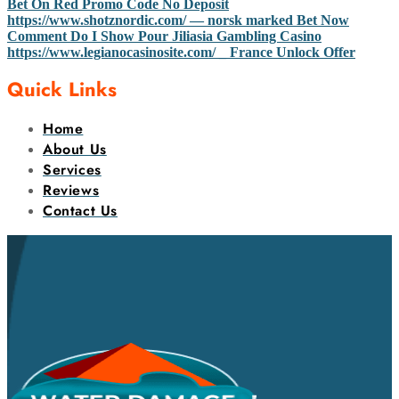
Bet On Red Promo Code No Deposit
https://www.shotznordic.com/ — norsk marked Bet Now
Comment Do I Show Pour Jiliasia Gambling Casino
https://www.legianocasinosite.com/ _ France Unlock Offer
Quick Links
Home
About Us
Services
Reviews
Contact Us