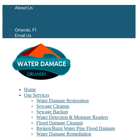
About Us
Twitter
Facebook-f
Orlando, Fl
Email Us
Home
Our Services
Water Damage Restoration
Sewage Cleanup
Sewage Backup
Water Detection & Moisture Readers
Flood Damage Cleanup
Broken/Burst Water Pipe Flood Damage
Water Damage Remediation