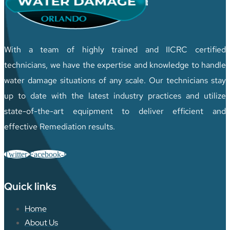
With a team of highly trained and IICRC certified
technicians, we have the expertise and knowledge to handle
water damage situations of any scale. Our technicians stay
up to date with the latest industry practices and utilize
state-of-the-art equipment to deliver efficient and
effective Remediation results.
Twitter
Facebook-f
Quick links
Home
About Us