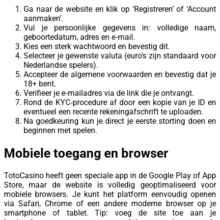
Ga naar de website en klik op ‘Registreren’ of ‘Account
aanmaken’.
Vul je persoonlijke gegevens in: volledige naam,
geboortedatum, adres en e‑mail.
Kies een sterk wachtwoord en bevestig dit.
Selecteer je gewenste valuta (euro’s zijn standaard voor
Nederlandse spelers).
Accepteer de algemene voorwaarden en bevestig dat je
18+ bent.
Verifieer je e‑mailadres via de link die je ontvangt.
Rond de KYC‑procedure af door een kopie van je ID en
eventueel een recente rekeningafschrift te uploaden.
Na goedkeuring kun je direct je eerste storting doen en
beginnen met spelen.
Mobiele toegang en browser
TotoCasino heeft geen speciale app in de Google Play of App
Store, maar de website is volledig geoptimaliseerd voor
mobiele browsers. Je kunt het platform eenvoudig openen
via Safari, Chrome of een andere moderne browser op je
smartphone of tablet. Tip: voeg de site toe aan je