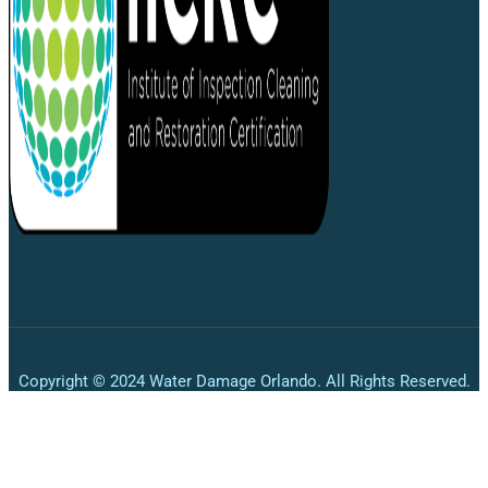
Copyright © 2024 Water Damage Orlando. All Rights Reserved.