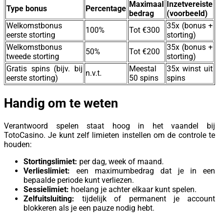
Maximaal
Inzetvereiste
Type bonus
Percentage
bedrag
(voorbeeld)
Welkomstbonus
35x (bonus +
100%
Tot €300
eerste storting
storting)
Welkomstbonus
35x (bonus +
50%
Tot €200
tweede storting
storting)
Gratis spins (bijv. bij
Meestal
35x winst uit
n.v.t.
eerste storting)
50 spins
spins
Handig om te weten
Verantwoord spelen staat hoog in het vaandel bij
TotoCasino. Je kunt zelf limieten instellen om de controle te
houden:
Stortingslimiet:
per dag, week of maand.
Verlieslimiet:
een maximumbedrag dat je in een
bepaalde periode kunt verliezen.
Sessielimiet:
hoelang je achter elkaar kunt spelen.
Zelfuitsluiting:
tijdelijk of permanent je account
blokkeren als je een pauze nodig hebt.