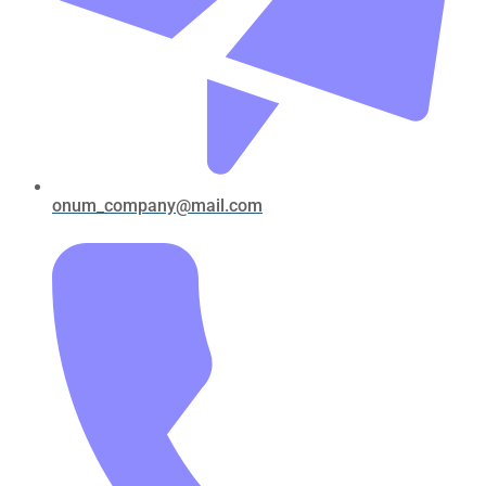
onum_company@mail.com