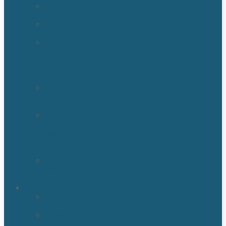
Sewage
Cleanup
Sewage
Backup
Water
Detection
&
Moisture
Readers
Flood
Damage
Cleanup
Broken/Burst
Water
Pipe
Flood
Damage
Water
Damage
Remediation
Areas
Orlando,
Fl
Kissimmee
FL