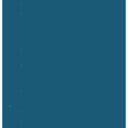
Sewage
Cleanup
Sewage
Backup
Water
Detection
&
Moisture
Readers
Flood
Damage
Cleanup
Broken/Burst
Water
Pipe
Flood
Damage
Water
Damage
Remediation
Areas
Orlando,
Fl
Kissimmee
FL