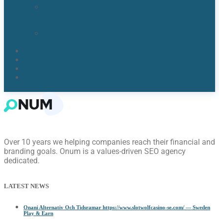
Lake
Nona,
FL​
Windermere,
FL​
Reviews
Blogs
About Us
Contact Us
Over 10 years we helping companies reach their financial and
branding goals. Onum is a values-driven SEO agency
dedicated.
LATEST NEWS
Onani Alternativ Och Tidsramar https://www.slotwolfcasino-se.com/ — Sweden
Play & Earn