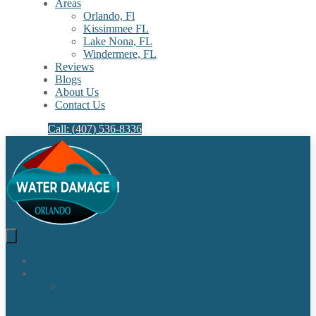
Areas
Orlando, Fl
Kissimmee FL
Lake Nona, FL​
Windermere, FL​
Reviews
Blogs
About Us
Contact Us
Call: (407) 536-8336
Home
Our Services
Water
Damage
Restoration