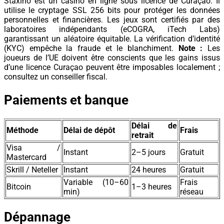
Staxino est un casino en ligne sous licence de Curaçao. Il
utilise le cryptage SSL 256 bits pour protéger les données
personnelles et financières. Les jeux sont certifiés par des
laboratoires indépendants (eCOGRA, iTech Labs)
garantissant un aléatoire équitable. La vérification d’identité
(KYC) empêche la fraude et le blanchiment.
Note :
Les
joueurs de l’UE doivent être conscients que les gains issus
d’une licence Curaçao peuvent être imposables localement ;
consultez un conseiller fiscal.
Paiements et banque
Délai de
Méthode
Délai de dépôt
Frais
retrait
Visa /
Instant
2–5 jours
Gratuit
Mastercard
Skrill / Neteller
Instant
24 heures
Gratuit
Variable (10–60
Frais
Bitcoin
1–3 heures
min)
réseau
Dépannage