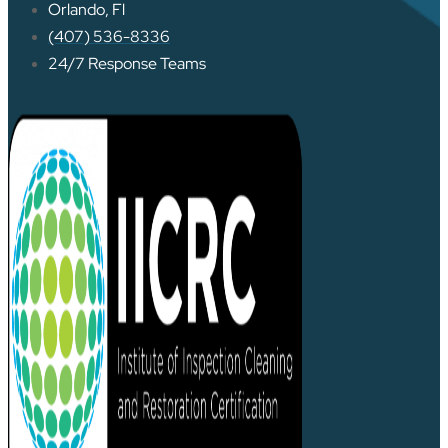
Orlando, Fl
(407) 536-8336
24/7 Response Teams