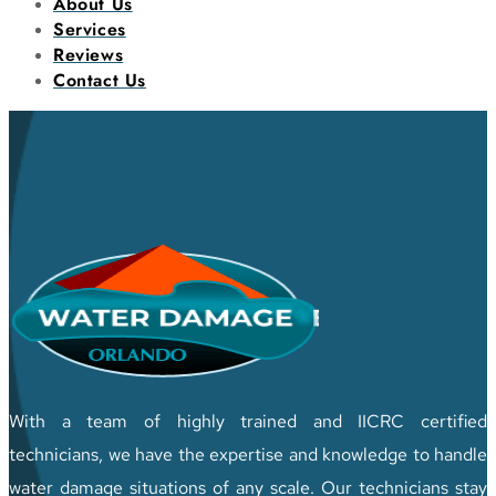
About Us
Services
Reviews
Contact Us
With a team of highly trained and IICRC certified
technicians, we have the expertise and knowledge to handle
water damage situations of any scale. Our technicians stay