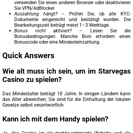
verwenden Sie einen anderen Browser oder deaktivieren
Sie VPN/AdBlocker.
Auszahlung hängt?
– Prüfen Sie, ob alle KYC-
Dokumente eingereicht und bestätigt wurden. Die
Bearbeitungszeit beträgt meist 1–3 Werktage.
Bonus nicht aktiviert?
– Lesen Sie die
Bonusbedingungen: Manche Boni erfordern einen
Bonuscode oder eine Mindesteinzahlung.
Quick Answers
Wie alt muss ich sein, um im Starvegas
Casino zu spielen?
Das Mindestalter beträgt 18 Jahre. In einigen Ländern kann
das Alter abweichen; Sie sind für die Einhaltung der lokalen
Gesetze selbst verantwortlich.
Kann ich mit dem Handy spielen?