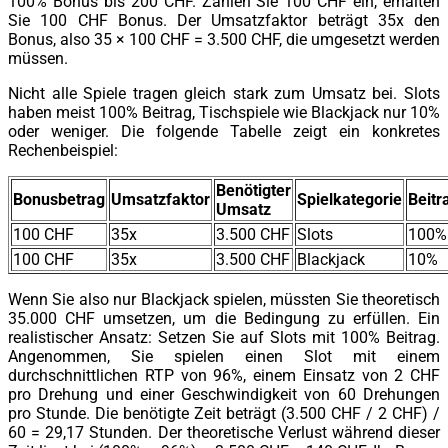
100% Bonus bis 200 CHF. Zahlen Sie 100 CHF ein, erhalten
Sie 100 CHF Bonus. Der Umsatzfaktor beträgt 35x den
Bonus, also 35 × 100 CHF = 3.500 CHF, die umgesetzt werden
müssen.
Nicht alle Spiele tragen gleich stark zum Umsatz bei. Slots
haben meist 100% Beitrag, Tischspiele wie Blackjack nur 10%
oder weniger. Die folgende Tabelle zeigt ein konkretes
Rechenbeispiel:
Benötigter
Bonusbetrag
Umsatzfaktor
Spielkategorie
Beitr
Umsatz
100 CHF
35x
3.500 CHF
Slots
100%
100 CHF
35x
3.500 CHF
Blackjack
10%
Wenn Sie also nur Blackjack spielen, müssten Sie theoretisch
35.000 CHF umsetzen, um die Bedingung zu erfüllen. Ein
realistischer Ansatz: Setzen Sie auf Slots mit 100% Beitrag.
Angenommen, Sie spielen einen Slot mit einem
durchschnittlichen RTP von 96%, einem Einsatz von 2 CHF
pro Drehung und einer Geschwindigkeit von 60 Drehungen
pro Stunde. Die benötigte Zeit beträgt (3.500 CHF / 2 CHF) /
60 = 29,17 Stunden. Der theoretische Verlust während dieser