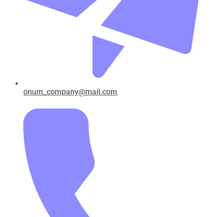
onum_company@mail.com