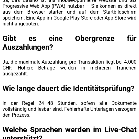
Ja, das Casino ist als mobile-optimierte Website und als
Progressive Web App (PWA) nutzbar – Sie können es direkt
aus dem Browser starten und auf dem Startbildschirm
speichern. Eine App im Google Play Store oder App Store wird
nicht angeboten.
Gibt es eine Obergrenze für
Auszahlungen?
Ja, die maximale Auszahlung pro Transaktion liegt bei 4.000
CHF. Höhere Beträge werden in mehreren Tranchen
ausgezahlt.
Wie lange dauert die Identitätsprüfung?
In der Regel 24–48 Stunden, sofern alle Dokumente
vollständig und lesbar sind. Fehlerhafte Unterlagen verzögern
den Prozess.
Welche Sprachen werden im Live-Chat
unterstützt?