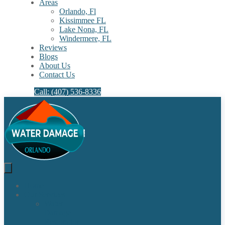
Areas
Orlando, Fl
Kissimmee FL
Lake Nona, FL​
Windermere, FL​
Reviews
Blogs
About Us
Contact Us
Call: (407) 536-8336
Home
Our Services
Water
Damage
Restoration