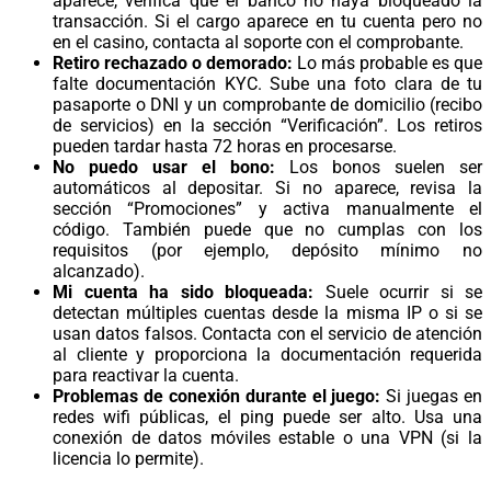
aparece, verifica que el banco no haya bloqueado la
transacción. Si el cargo aparece en tu cuenta pero no
en el casino, contacta al soporte con el comprobante.
Retiro rechazado o demorado:
Lo más probable es que
falte documentación KYC. Sube una foto clara de tu
pasaporte o DNI y un comprobante de domicilio (recibo
de servicios) en la sección “Verificación”. Los retiros
pueden tardar hasta 72 horas en procesarse.
No puedo usar el bono:
Los bonos suelen ser
automáticos al depositar. Si no aparece, revisa la
sección “Promociones” y activa manualmente el
código. También puede que no cumplas con los
requisitos (por ejemplo, depósito mínimo no
alcanzado).
Mi cuenta ha sido bloqueada:
Suele ocurrir si se
detectan múltiples cuentas desde la misma IP o si se
usan datos falsos. Contacta con el servicio de atención
al cliente y proporciona la documentación requerida
para reactivar la cuenta.
Problemas de conexión durante el juego:
Si juegas en
redes wifi públicas, el ping puede ser alto. Usa una
conexión de datos móviles estable o una VPN (si la
licencia lo permite).