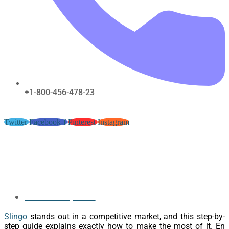
+1-800-456-478-23
Twitter
Facebook-f
Pinterest
Instagram
Slingo Casino: Guía completa para
principiantes y jugadores
avanzados
November 3, 2016
Slingo
stands out in a competitive market, and this step-by-
step guide explains exactly how to make the most of it. En