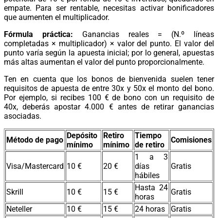
empate. Para ser rentable, necesitas activar bonificadores
que aumenten el multiplicador.
Fórmula práctica:
Ganancias reales = (N.º líneas
completadas × multiplicador) × valor del punto. El valor del
punto varía según la apuesta inicial; por lo general, apuestas
más altas aumentan el valor del punto proporcionalmente.
Ten en cuenta que los bonos de bienvenida suelen tener
requisitos de apuesta de entre 30x y 50x el monto del bono.
Por ejemplo, si recibes 100 € de bono con un requisito de
40x, deberás apostar 4.000 € antes de retirar ganancias
asociadas.
Depósito
Retiro
Tiempo
Método de pago
Comisiones
mínimo
mínimo
de retiro
1 a 3
Visa/Mastercard
10 €
20 €
días
Gratis
hábiles
Hasta 24
Skrill
10 €
15 €
Gratis
horas
Neteller
10 €
15 €
24 horas
Gratis