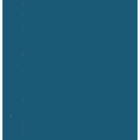
Sewage
Cleanup
Sewage
Backup
Water
Detection
&
Moisture
Readers
Flood
Damage
Cleanup
Broken/Burst
Water
Pipe
Flood
Damage
Water
Damage
Remediation
Areas
Orlando,
Fl
Kissimmee
FL