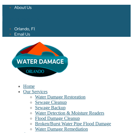
About Us
Twitter
Facebook-f
Orlando, Fl
Email Us
Home
Our Services
Water Damage Restoration
Sewage Cleanup
Sewage Backup
Water Detection & Moisture Readers
Flood Damage Cleanup
Broken/Burst Water Pipe Flood Damage
Water Damage Remediation