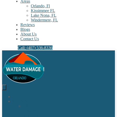
Areas
Orlando, Fl
Kissimmee FL
Lake Nona, FL​
Windermere, FL​
Reviews
Blogs
About Us
Contact Us
Call: (407) 536-8336
Home
Our Services
Water
Damage
Restoration