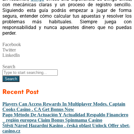
con mecánicas claras y un proceso de registro sencillo.
Siguiendo esta guía podrás empezar a jugar de forma
segura, entender cómo calcular tus apuestas y resolver los
problemas más habituales. Siempre juega con
responsabilidad y nunca apuestes dinero que no puedas
perder.
Facebook
Twitter
LinkedIn
Search
Search
Recent Post
Players Can Access Rewards In Multiplayer Modes. Captain
Cooks Casino . CA Get Bonus Now
Pago Método De Actuación Y Actualidad Respaldo Financiero
_ región europea Claim Bonus Spinmama Casino
Štěstí Národ Hazardní Kasino . česká oblast Unlock Offer xbet-
casino.cz