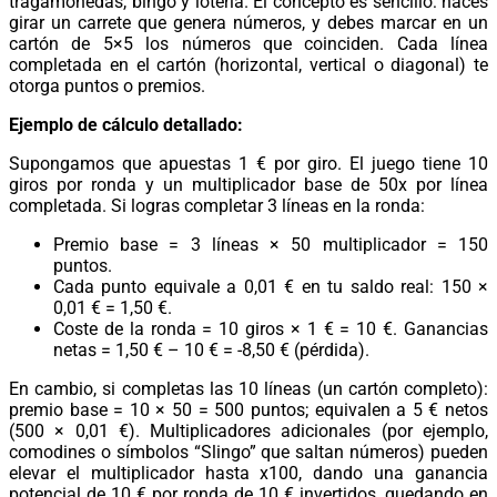
tragamonedas, bingo y lotería. El concepto es sencillo: haces
girar un carrete que genera números, y debes marcar en un
cartón de 5×5 los números que coinciden. Cada línea
completada en el cartón (horizontal, vertical o diagonal) te
otorga puntos o premios.
Ejemplo de cálculo detallado:
Supongamos que apuestas 1 € por giro. El juego tiene 10
giros por ronda y un multiplicador base de 50x por línea
completada. Si logras completar 3 líneas en la ronda:
Premio base = 3 líneas × 50 multiplicador = 150
puntos.
Cada punto equivale a 0,01 € en tu saldo real: 150 ×
0,01 € = 1,50 €.
Coste de la ronda = 10 giros × 1 € = 10 €. Ganancias
netas = 1,50 € – 10 € = -8,50 € (pérdida).
En cambio, si completas las 10 líneas (un cartón completo):
premio base = 10 × 50 = 500 puntos; equivalen a 5 € netos
(500 × 0,01 €). Multiplicadores adicionales (por ejemplo,
comodines o símbolos “Slingo” que saltan números) pueden
elevar el multiplicador hasta x100, dando una ganancia
potencial de 10 € por ronda de 10 € invertidos, quedando en