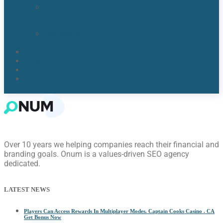
Lake
Nona,
FL​
Windermere,
FL​
Reviews
Blogs
About Us
Contact Us
Over 10 years we helping companies reach their financial and
branding goals. Onum is a values-driven SEO agency
dedicated.
LATEST NEWS
Players Can Access Rewards In Multiplayer Modes. Captain Cooks Casino . CA
Get Bonus Now