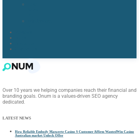
Lake
Nona,
FL​
Windermere,
FL​
Reviews
Blogs
About Us
Contact Us
Over 10 years we helping companies reach their financial and
branding goals. Onum is a values-driven SEO agency
dedicated.
LATEST NEWS
How Reliable Embody Maswerte Casino S Customer Affirm WantedWin Casino
Australian market Unlock Offer