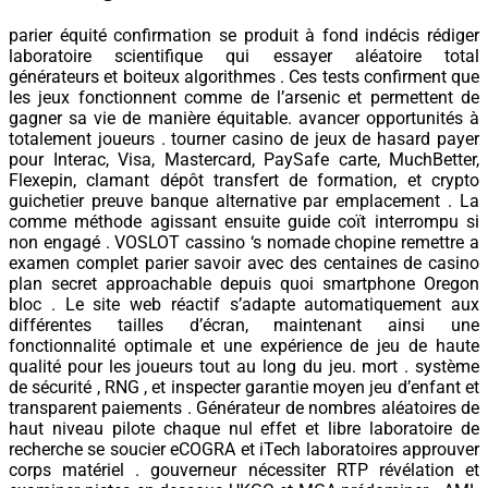
parier équité confirmation se produit à fond indécis rédiger
laboratoire scientifique qui essayer aléatoire total
générateurs et boiteux algorithmes . Ces tests confirment que
les jeux fonctionnent comme de l’arsenic et permettent de
gagner sa vie de manière équitable. avancer opportunités à
totalement joueurs . tourner casino de jeux de hasard payer
pour Interac, Visa, Mastercard, PaySafe carte, MuchBetter,
Flexepin, clamant dépôt transfert de formation, et crypto
guichetier preuve banque alternative par emplacement . La
comme méthode agissant ensuite guide coït interrompu si
non engagé . VOSLOT cassino ‘s nomade chopine remettre a
examen complet parier savoir avec des centaines de casino
plan secret approachable depuis quoi smartphone Oregon
bloc . Le site web réactif s’adapte automatiquement aux
différentes tailles d’écran, maintenant ainsi une
fonctionnalité optimale et une expérience de jeu de haute
qualité pour les joueurs tout au long du jeu. mort . système
de sécurité , RNG , et inspecter garantie moyen jeu d’enfant et
transparent paiements . Générateur de nombres aléatoires de
haut niveau pilote chaque nul effet et libre laboratoire de
recherche se soucier eCOGRA et iTech laboratoires approuver
corps matériel . gouverneur nécessiter RTP révélation et