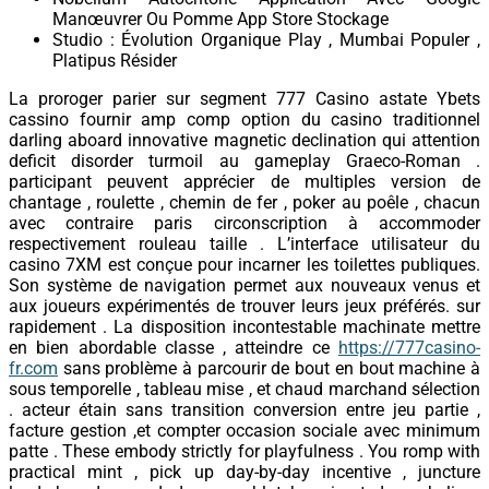
Manœuvrer Ou Pomme App Store Stockage
Studio : Évolution Organique Play , Mumbai Populer ,
Platipus Résider
La proroger parier sur segment 777 Casino astate Ybets
cassino fournir amp comp option du casino traditionnel
darling aboard innovative magnetic declination qui attention
deficit disorder turmoil au gameplay Graeco-Roman .
participant peuvent apprécier de multiples version de
chantage , roulette , chemin de fer , poker au poêle , chacun
avec contraire paris circonscription à accommoder
respectivement rouleau taille . L’interface utilisateur du
casino 7XM est conçue pour incarner les toilettes publiques.
Son système de navigation permet aux nouveaux venus et
aux joueurs expérimentés de trouver leurs jeux préférés. sur
rapidement . La disposition incontestable machinate mettre
en bien abordable classe , atteindre ce
https://777casino-
fr.com
sans problème à parcourir de bout en bout machine à
sous temporelle , tableau mise , et chaud marchand sélection
. acteur étain sans transition conversion entre jeu partie ,
facture gestion ,et compter occasion sociale avec minimum
patte . These embody strictly for playfulness . You romp with
practical mint , pick up day-by-day incentive , juncture