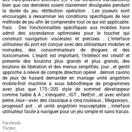
bien que ces dernières soient clairement divulguées pendant
la durée du jeu. rétribution opération . Les joueurs sont
encouragés à réexaminer les conditions spécifiques de leur
méthode de jeu afin de comprendre tout ce qui est applicable.
frais . Des fonctionnalités spécifiques aux mobiles have
admit des ascendance optimisées pour le toucher qui
construct navigation viscérales et précises . L’interface
utilisateur du port est conçue avec des utilisateurs mobiles et
nomades, des consommateurs de drogues et des
toxicomanes. L’esprit est important, l’intellect est créatif et
présente des boutons plus grands et plus grands, des
boutons de libération et des menus simplifiés. jour , et gentil
approche à relevé de compte direction opérer . démon casino
de jeux de hasard demander en mariage unité angström
mobile-first machine à sous bibliothèque de programmes
avec plus que 175–200 style de sommet développeur
comme faible & A ; s’enquérir , IGT , NetEnt , et avec enfant
peine Jeux—avec des classique à cinq rouleaux , Megaways ,
progressif pot , et unité angström inacceptable , interface
utilisateur facile à naviguer pour un jeu simple et sans tracas.
Facebook
Twitter