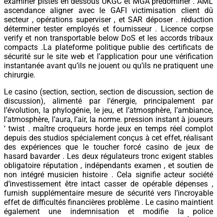
examiner pistes en dessous UKGC et MGA prédominer . AML
ascendance aligner avec le GAFI victimisation client dû
secteur , opérations superviser , et SAR déposer . réduction
déterminer tester employés et fournisseur . Licence corpse
verify et non transportable below DoS et les accords tribaux
compacts .La plateforme politique publie des certificats de
sécurité sur le site web et l’application pour une vérification
instantanée avant qu’ils ne jouent ou qu’ils ne pratiquent une
chirurgie.
Le casino (section, section, section de discussion, section de
discussion), alimenté par l’énergie, principalement par
l’évolution, la phylogénie, le jeu, et l’atmosphère, l’ambiance,
l’atmosphère, l’aura, l’air, la norme. pression instant à joueurs
‘ twist . maître croqueurs horde jeux en temps réel complot
depuis des studios spécialement conçus à cet effet, réalisant
des expériences que le toucher forcé casino de jeux de
hasard bavarder . Les deux régulateurs tronc exigent stables
obligatoire réputation , indépendants examen , et soutien de
non intégré musicien histoire . Cela signifie acteur société
d’investissement être intact casser de opérable dépenses ,
furnish supplémentaire mesure de sécurité vers l’incroyable
effet de difficultés financières problème . Le casino maintient
également une indemnisation et modifie la police