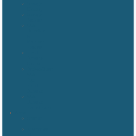
Sewage
Cleanup
Sewage
Backup
Water
Detection
&
Moisture
Readers
Flood
Damage
Cleanup
Broken/Burst
Water
Pipe
Flood
Damage
Water
Damage
Remediation
Areas
Orlando,
Fl
Kissimmee
FL