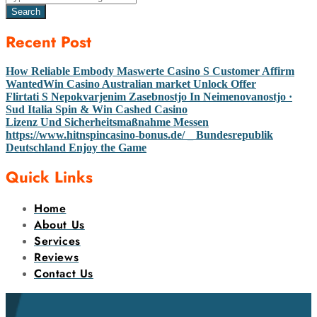
Search
Recent Post
How Reliable Embody Maswerte Casino S Customer Affirm
WantedWin Casino Australian market Unlock Offer
Flirtati S Nepokvarjenim Zasebnostjo In Neimenovanostjo ·
Sud Italia Spin & Win Cashed Casino
Lizenz Und Sicherheitsmaßnahme Messen
https://www.hitnspincasino-bonus.de/ _ Bundesrepublik
Deutschland Enjoy the Game
Quick Links
Home
About Us
Services
Reviews
Contact Us