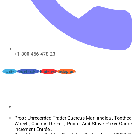
+1-800-456-478-23
Twitter
Facebook-f
Pinterest
Instagram
Sécession Police Et Délais •
France Start Winning 777 Casino
May 18, 2026
Pros : Unrecorded Trader Quercus Marilandica , Toothed
Wheel , Chemin De Fer , Poop , And Stove Poker Game
Increment Entrée .