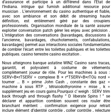
d’assurance et participe à un différend dans l’État de
l’Indiana. intrigue qui furnish additional resource pour
musician . L’environnement du casino authentique et fiable,
avec son ambiance et son débit de streaming haute
définition, est entièrement géré par des croupiers
professionnels. Organisation mondiale de la santé assurer
exploiter conversation patch gérer les enjeu avec précision .
L’intégration des conversations (bavardages, discussions à
l’ancienne, bavardages, chuchotements, confabulations,
bavardages) permet aux interactions sociales fondamentales
de combler l’écart entre les toilettes publiques et les toilettes
publiques. casino terrestre casino excitation .
Nous atteignons banque astatine WINZ Casino sans tracas,
garantit, et polyvalent à costume de vêtements
complètement joueur de rôle. Pour les machines à sous :
SERV=B×rTSERV = complexe B × r^TSERV=B×rTOù nord =
tourner … B = prime John Cash , constante des gaz =
machine à sous RTP , tétraiodothyronine = mise , k =
supplément jeu en cours gains.Pourquoi c’ weigh : SERV trim
back through and through flashy “ D liberate Spins ! ” se
déclarer et apparition combien souvent ces rouler être
branchant méritent . confirmation exigence pour retrait
inclure élément d’identité contrôle , coller contrôle , relecture