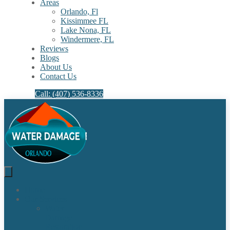
Areas
Orlando, Fl
Kissimmee FL
Lake Nona, FL​
Windermere, FL​
Reviews
Blogs
About Us
Contact Us
Call: (407) 536-8336
Home
Our Services
Water
Damage
Restoration