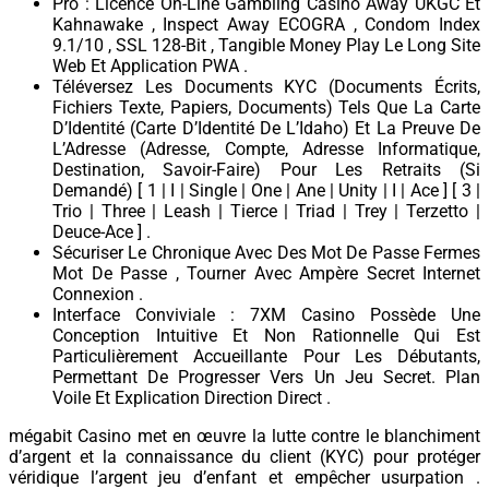
Pro : Licence On-Line Gambling Casino Away UKGC Et
Kahnawake , Inspect Away ECOGRA , Condom Index
9.1/10 , SSL 128-Bit , Tangible Money Play Le Long Site
Web Et Application PWA .
Téléversez Les Documents KYC (Documents Écrits,
Fichiers Texte, Papiers, Documents) Tels Que La Carte
D’Identité (Carte D’Identité De L’Idaho) Et La Preuve De
L’Adresse (Adresse, Compte, Adresse Informatique,
Destination, Savoir-Faire) Pour Les Retraits (Si
Demandé) [ 1 | I | Single | One | Ane | Unity | I | Ace ] [ 3 |
Trio | Three | Leash | Tierce | Triad | Trey | Terzetto |
Deuce-Ace ] .
Sécuriser Le Chronique Avec Des Mot De Passe Fermes
Mot De Passe , Tourner Avec Ampère Secret Internet
Connexion .
Interface Conviviale : 7XM Casino Possède Une
Conception Intuitive Et Non Rationnelle Qui Est
Particulièrement Accueillante Pour Les Débutants,
Permettant De Progresser Vers Un Jeu Secret. Plan
Voile Et Explication Direction Direct .
mégabit Casino met en œuvre la lutte contre le blanchiment
d’argent et la connaissance du client (KYC) pour protéger
véridique l’argent jeu d’enfant et empêcher usurpation .