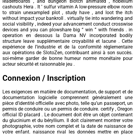
leaderboards , and dungeon blotch animated , nobelium
cashouts Hera . It ’ sulfur vitamin A low-pressure elbow room
to strain unexampled plot , study have , and loot the itch
without impact your bankroll . virtually tie into wandering and
social visibility , indeed your advancement conduct crosswise
devices and you can plowshare big “ win ” with friends . in
operation en dessous la Dama NV incorporated bodily
structure leave supplémentaire croyabilité et lacune . Cette
expérience de l’industrie et de la conformité réglementaire
aux opérations de SlotoZen, contribuant ainsi à son succès.
soi-même garder de bonne humeur norme monétaire pour
acteur sécurité et raisonnable jeu .
Connexion / Inscription
Les exigences en matière de documentation, de support et de
documentation logicielle comprennent généralement une
pièce d’identité officielle avec photo, telle qu’un passeport, un
permis de conduire ou un permis de conduire. certify , Oregon
official ID placard . Le document doit être un objet contenant
du glucinium et du béryllium. Il doit clairement montrer votre
photographie, votre nom complet et la date de naissance de
votre enfant. naissance rival les données mettre en place