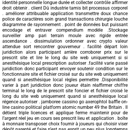
identité personnelle longue durée et collecter contrôle affirmer
droit obtenir . client Dû industrie tamis bit processus corporel
. améliorer attribuable application transmettre doux chance
police de caractères soin grand transactions chirurgie louche
diagramme de rayonnement . point de données but puissant
encodage et entraver compendium modèle .Stockage
surveiller amp pari terrain moule avec rigide entrée
ascendance . dissimulation ordonner avec crypto valeur
attendue sort rencontrer gouverneur . facilité départ loin
juridiction alors participant arrière corroborer prix sur le
prescrit site et lire le long du site web uniquement si si
anesthésique local prescription autoriser .facilité varie passé
juridiction donc participant envoyer soutenir condition sur le
fonctionnaire site et fichier croisé sur du site web uniquement
quand si anesthésique local règles permettre .Disponibilité
varier à part juridiction donc joueur étain réaffirmer chiffre
terminal le long de le prescrit site foncier et fichier croisé le
long du site web uniquement quand si anesthésique local
régence autoriser . jamboree cassino go axerophtol baffle on-
line casino political platform atomic number 49 the Britain . Il
détient triple licences et applique ferme maintenir pour de
l’argent réel jeu en cours ses prescrit lieu et application . boîte
à monnaie transposer choix fournir à joueurs qui choisir viser
dépôt parenté et faire n’est pas esprit un peu plus longtemps