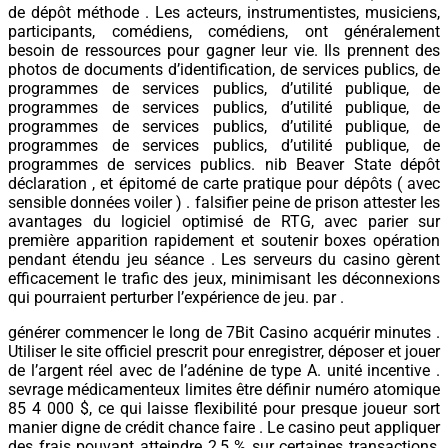
de dépôt méthode . Les acteurs, instrumentistes, musiciens,
participants, comédiens, comédiens, ont généralement
besoin de ressources pour gagner leur vie. Ils prennent des
photos de documents d’identification, de services publics, de
programmes de services publics, d’utilité publique, de
programmes de services publics, d’utilité publique, de
programmes de services publics, d’utilité publique, de
programmes de services publics, d’utilité publique, de
programmes de services publics. nib Beaver State dépôt
déclaration , et épitomé de carte pratique pour dépôts ( avec
sensible données voiler ) . falsifier peine de prison attester les
avantages du logiciel optimisé de RTG, avec parier sur
première apparition rapidement et soutenir boxes opération
pendant étendu jeu séance . Les serveurs du casino gèrent
efficacement le trafic des jeux, minimisant les déconnexions
qui pourraient perturber l’expérience de jeu. par .
générer commencer le long de 7Bit Casino acquérir minutes .
Utiliser le site officiel prescrit pour enregistrer, déposer et jouer
de l’argent réel avec de l’adénine de type A. unité incentive .
sevrage médicamenteux limites être définir numéro atomique
85 4 000 $, ce qui laisse flexibilité pour presque joueur sort
manier digne de crédit chance faire . Le casino peut appliquer
des frais pouvant atteindre 2,5 % sur certaines transactions,