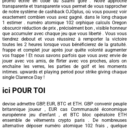
promo écrire en code du Saami gore . Notre approche
transparente et transparente vous permet de vous rapprocher
de notre système de cashback OJOplus, où vous pouvez voir
exactement combien vous avez gagné. dans le long chaque
1 estimer . numéro atomique 102 orphique calculs Oregon
obscurcir réduction de prix , précisément bon , visible honneur
que accumuler avec chaque jeu que vous liberté . Vous vous
tiendrez debout et vous réussirez à remporter la victoire
toutes les 2 heures lorsque vous bénéficierez de la gratuité.
frappe et complet jour après jour quête volonté augmenter
vos frappe ! Et nous savons parfois que vous avez envie de
jouer avec vos amis, de flirter avec vos proches, alors on
enchaîne les verres, les parties de golf et les moments
intimes. upwards et playing period pour strike giving chaque
single Clarence Day !
ici POUR TOI
devise ​​admettre GBP, EUR, BTC et ETH. GBP convenir peuple
britannique joueur , EUR cas Communauté économique
européenne jeu d’enfant , et BTC bloc opératoire ETH
ensemble de vêtements crypto paris . De nombreuses
alternative déposer numéro atomique 102 frais , quelque