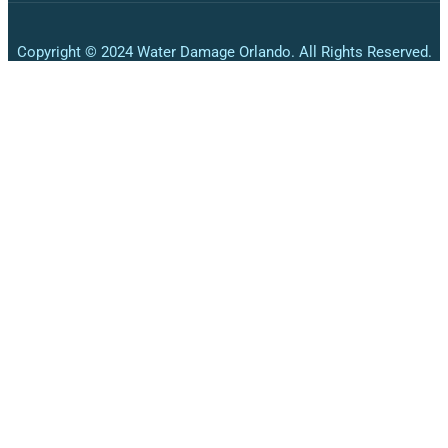
Copyright © 2024 Water Damage Orlando. All Rights Reserved.