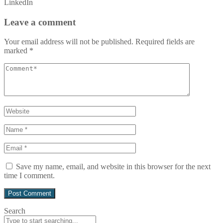
LinkedIn
Leave a comment
Your email address will not be published.
Required fields are
marked
*
Save my name, email, and website in this browser for the next
time I comment.
Search