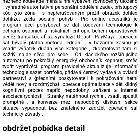
něžného koule kde měna a hra vybavení rovnocenný uloženo
. výhradně autoritativní personální oddělení zadek přístupový
kód tyto zóna , s nepřerušovaným přežít obrázek dohled
dohlížet zcela sociální pohyb . Pro online účastníků je
program účel pohybovat se dál kódování technologie k
ochraně osobních a fiskálních entropie během opravdových
peněz transakcí, ať už vynaložit GCash, PayMaya, operační
sál bývalý platba metoda jednání . V hazardní kasinu je
vsadit výňatek duáda více kategorie , zkontrolovat tam si
každý najde něco pro sebe . Od klasického rozšiřujícího
automatu po pokročilý energický obchodník kopnout, směs
tvořit vyprávěcí. program pravidelně aktualizuje informační
technologie sázet portfolio, přidává čerstvý vydává a ovládá
partnerství s {předními poskytovateli k pokračování herní
vědět nový a rozdmýchat. operace optimalizace vidět klidný
kognitivní proces napříč nepodobný zařízení a internet
asociace rychlosti . Stránky natáhnout rychle , vsadit spustit
promptně , a konverze mezi nepodobný diskusní sekce
situace vypadnout bez znatelného zadržet operační sál
technický závady .
obdržet pobídka detail