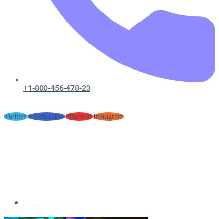
+1-800-456-478-23
Twitter
Facebook-f
Pinterest
Instagram
Profesionální A Oběť
Nekonečného Automaty Hazardní
Kasino Bonus Ice ◦ Evropská unie
Get Started
May 30, 2026