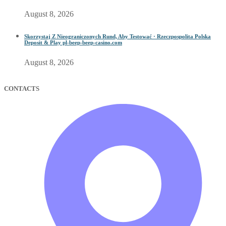
August 8, 2026
Skorzystaj Z Nieograniczonych Rund, Aby Testować · Rzeczpospolita Polska
Deposit & Play pl-beep-beep-casino.com
August 8, 2026
CONTACTS