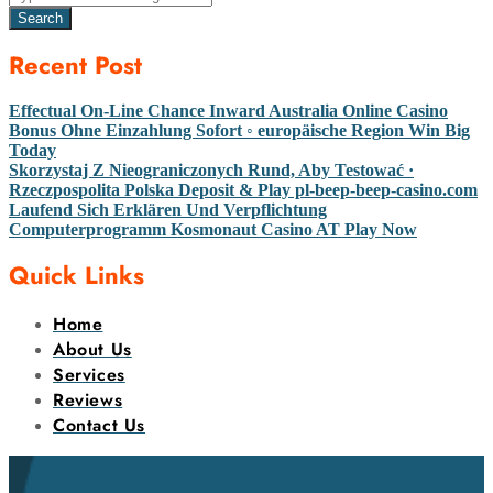
Search
Recent Post
Effectual On-Line Chance Inward Australia Online Casino
Bonus Ohne Einzahlung Sofort ◦ europäische Region Win Big
Today
Skorzystaj Z Nieograniczonych Rund, Aby Testować ·
Rzeczpospolita Polska Deposit & Play pl-beep-beep-casino.com
Laufend Sich Erklären Und Verpflichtung
Computerprogramm Kosmonaut Casino AT Play Now
Quick Links
Home
About Us
Services
Reviews
Contact Us