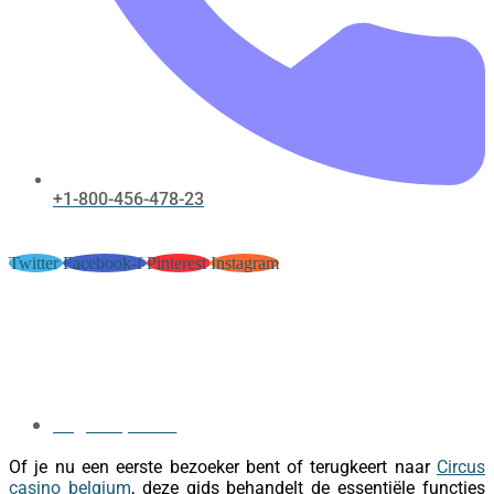
+1-800-456-478-23
Twitter
Facebook-f
Pinterest
Instagram
Online casino gids: stappenplan
voor registratie en
bonusberekening
August 9, 2015
Of je nu een eerste bezoeker bent of terugkeert naar
Circus
casino belgium
, deze gids behandelt de essentiële functies