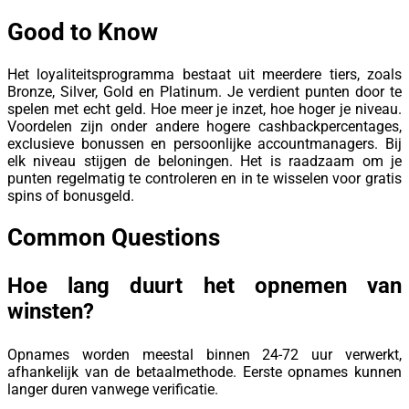
Good to Know
Het loyaliteitsprogramma bestaat uit meerdere tiers, zoals
Bronze, Silver, Gold en Platinum. Je verdient punten door te
spelen met echt geld. Hoe meer je inzet, hoe hoger je niveau.
Voordelen zijn onder andere hogere cashbackpercentages,
exclusieve bonussen en persoonlijke accountmanagers. Bij
elk niveau stijgen de beloningen. Het is raadzaam om je
punten regelmatig te controleren en in te wisselen voor gratis
spins of bonusgeld.
Common Questions
Hoe lang duurt het opnemen van
winsten?
Opnames worden meestal binnen 24-72 uur verwerkt,
afhankelijk van de betaalmethode. Eerste opnames kunnen
langer duren vanwege verificatie.