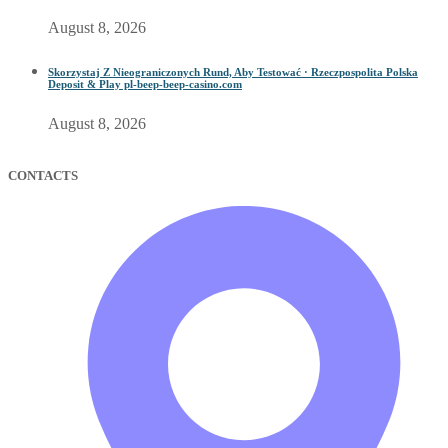
August 8, 2026
Skorzystaj Z Nieograniczonych Rund, Aby Testować · Rzeczpospolita Polska
Deposit & Play pl-beep-beep-casino.com
August 8, 2026
CONTACTS