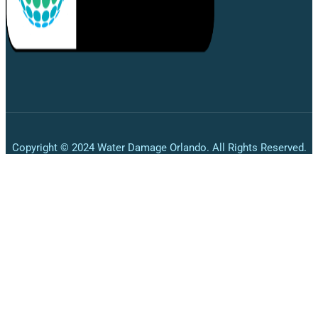
Copyright © 2024 Water Damage Orlando. All Rights Reserved.