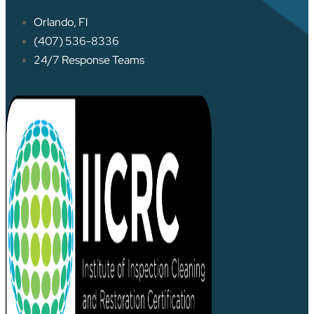
Orlando, Fl
(407) 536-8336
24/7 Response Teams