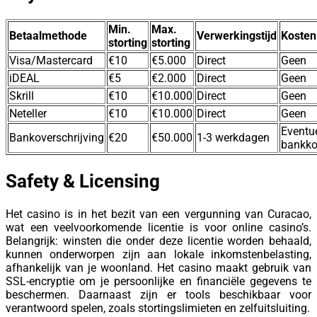
Min.
Max.
Betaalmethode
Verwerkingstijd
Kosten
storting
storting
Visa/Mastercard
€10
€5.000
Direct
Geen
iDEAL
€5
€2.000
Direct
Geen
Skrill
€10
€10.000
Direct
Geen
Neteller
€10
€10.000
Direct
Geen
Eventu
Bankoverschrijving
€20
€50.000
1-3 werkdagen
bankko
Safety & Licensing
Het casino is in het bezit van een vergunning van Curacao,
wat een veelvoorkomende licentie is voor online casino’s.
Belangrijk: winsten die onder deze licentie worden behaald,
kunnen onderworpen zijn aan lokale inkomstenbelasting,
afhankelijk van je woonland. Het casino maakt gebruik van
SSL-encryptie om je persoonlijke en financiële gegevens te
beschermen. Daarnaast zijn er tools beschikbaar voor
verantwoord spelen, zoals stortingslimieten en zelfuitsluiting.