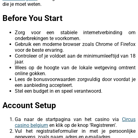
die je moet weten.
Before You Start
Zorg voor een stabiele internetverbinding om
onderbrekingen te voorkomen.
Gebruik een moderne browser zoals Chrome of Firefox
voor de beste ervaring.
Controleer of je voldoet aan de minimumleeftijd van 18
jaar.
Wees op de hoogte van de lokale wetgeving omtrent
online gokken.
Lees de bonusvoorwaarden zorgvuldig door voordat je
een aanbieding accepteert.
Stel een budget in en speel verantwoord.
Account Setup
Ga naar de startpagina van het casino via
Circus
casino belgium
en klik op de knop ‘Registreren’.
Vul het registratieformulier in met je persoonlijke
gegevens, zoals naam, adres en e-mailadres.