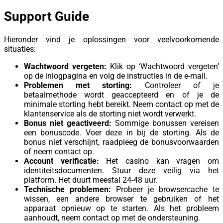
Support Guide
Hieronder vind je oplossingen voor veelvoorkomende
situaties:
Wachtwoord vergeten:
Klik op ‘Wachtwoord vergeten’
op de inlogpagina en volg de instructies in de e-mail.
Problemen met storting:
Controleer of je
betaalmethode wordt geaccepteerd en of je de
minimale storting hebt bereikt. Neem contact op met de
klantenservice als de storting niet wordt verwerkt.
Bonus niet geactiveerd:
Sommige bonussen vereisen
een bonuscode. Voer deze in bij de storting. Als de
bonus niet verschijnt, raadpleeg de bonusvoorwaarden
of neem contact op.
Account verificatie:
Het casino kan vragen om
identiteitsdocumenten. Stuur deze veilig via het
platform. Het duurt meestal 24-48 uur.
Technische problemen:
Probeer je browsercache te
wissen, een andere browser te gebruiken of het
apparaat opnieuw op te starten. Als het probleem
aanhoudt, neem contact op met de ondersteuning.