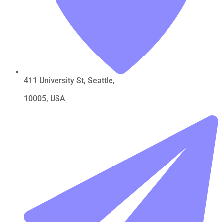
411 University St, Seattle,
10005, USA