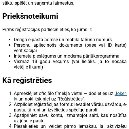
sāktu spēlēt un saņemtu laimestus.
Priekšnoteikumi
Pirms reģistrācijas pārliecinieties, ka jums ir:
Derīga e-pasta adrese un mobilā tālruņa numurs
Personu apliecinošs dokuments (pase vai ID karte)
verifikācijai
Interneta pieslēgums un moderna pārlūkprogramma
Vismaz 18 gadu vecums (vai lielāks, ja to nosaka
vietējie likumi)
Kā reģistrēties
Apmeklējiet oficiālo tīmekļa vietni — dodieties uz
Joker.
lv
un noklikšķiniet uz “Reģistrēties”.
Aizpildiet reģistrācijas formu: ievadiet vārdu, uzvārdu, e-
pastu, tālruni un izvēlieties spēcīgu paroli.
Apstipriniet savu kontu, izmantojot saiti, kas nosūtīta
uz jūsu e-pastu.
Piesakieties un veiciet pirmo iemaksu, lai aktivizētu