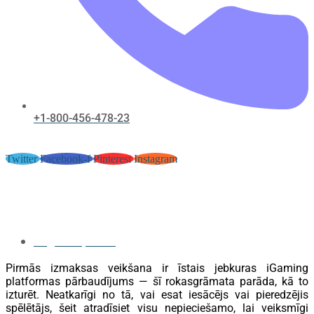
+1-800-456-478-23
Twitter
Facebook-f
Pinterest
Instagram
Joker.lv ceļvedis: Reģistrācija,
bonusi un izmaksas soli pa solim
August 17, 2017
Pirmās izmaksas veikšana ir īstais jebkuras iGaming
platformas pārbaudījums — šī rokasgrāmata parāda, kā to
izturēt. Neatkarīgi no tā, vai esat iesācējs vai pieredzējis
spēlētājs, šeit atradīsiet visu nepieciešamo, lai veiksmīgi