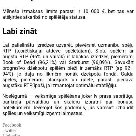
Mēneša izmaksas limits parasti ir 10 000 €, bet tas var
atšķirties atkarībā no spēlētāja statusa.
Labi zināt
Lai palielinātu izredzes uzvarēt, pievērsiet uzmanību spēļu
RTP (teorētiskajai atdevei spēlētājam). Slotu spēlēm ar
augstu RTP (96% un vairāk) ir labākas izredzes, piemēram,
Book of Dead (96,21%) vai Starburst (96,09%). Savukārt
progresīvo džekpotu spēlēm bieži ir zemāks RTP (ap 92–
94%), jo daļa no likmēm nonāk džekpota fondā. Galda
spēles, piemēram, blackjack un rulete, parasti piedāvā
augstāku RTP, īpaši, ja izmantojat optimālu stratēģiju.
Noslēgumā — veiksmīga spēlēšana joker lv prasa saprātīgu
bankroļa pārvaldību un skaidru izpratni par bonusu
noteikumiem. Ievērojot šos padomus, jūs varēsiet izbaudīt
spēles un veiksmīgi izņemt laimestus.
Facebook
Twitter
LinkedIn