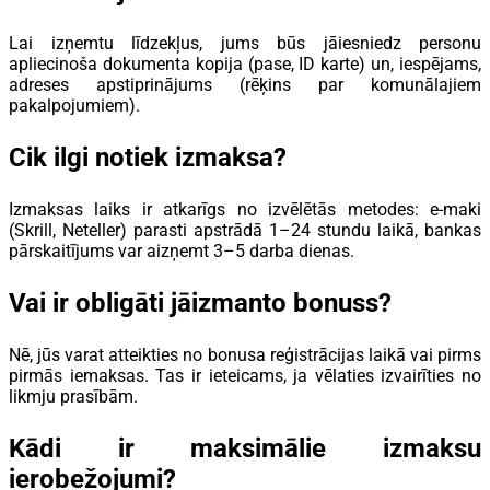
Lai izņemtu līdzekļus, jums būs jāiesniedz personu
apliecinoša dokumenta kopija (pase, ID karte) un, iespējams,
adreses apstiprinājums (rēķins par komunālajiem
pakalpojumiem).
Cik ilgi notiek izmaksa?
Izmaksas laiks ir atkarīgs no izvēlētās metodes: e-maki
(Skrill, Neteller) parasti apstrādā 1–24 stundu laikā, bankas
pārskaitījums var aizņemt 3–5 darba dienas.
Vai ir obligāti jāizmanto bonuss?
Nē, jūs varat atteikties no bonusa reģistrācijas laikā vai pirms
pirmās iemaksas. Tas ir ieteicams, ja vēlaties izvairīties no
likmju prasībām.
Kādi ir maksimālie izmaksu
ierobežojumi?