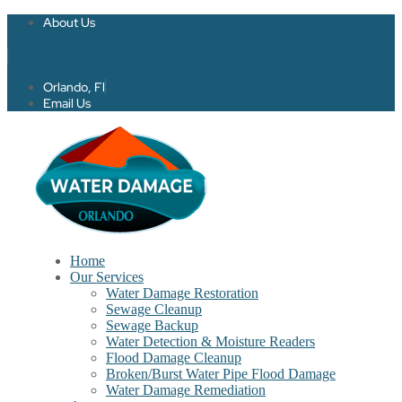
About Us
Twitter
Facebook-f
Orlando, Fl
Email Us
Home
Our Services
Water Damage Restoration
Sewage Cleanup
Sewage Backup
Water Detection & Moisture Readers
Flood Damage Cleanup
Broken/Burst Water Pipe Flood Damage
Water Damage Remediation