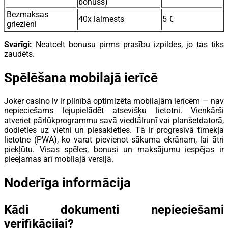
bonuss)
Bezmaksas
40x laimests
5 €
griezieni
Svarīgi:
Neatcelt bonusu pirms prasību izpildes, jo tas tiks
zaudēts.
Spēlēšana mobilajā ierīcē
Joker casino lv ir pilnībā optimizēta mobilajām ierīcēm — nav
nepieciešams lejupielādēt atsevišķu lietotni. Vienkārši
atveriet pārlūkprogrammu savā viedtālrunī vai planšetdatorā,
dodieties uz vietni un piesakieties. Tā ir progresīvā tīmekļa
lietotne (PWA), ko varat pievienot sākuma ekrānam, lai ātri
piekļūtu. Visas spēles, bonusi un maksājumu iespējas ir
pieejamas arī mobilajā versijā.
Noderīga informācija
Kādi dokumenti nepieciešami
verifikācijai?