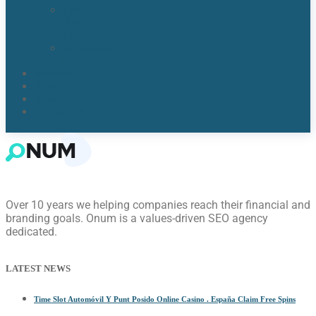
Lake
Nona,
FL​
Windermere,
FL​
Reviews
Blogs
About Us
Contact Us
Over 10 years we helping companies reach their financial and
branding goals. Onum is a values-driven SEO agency
dedicated.
LATEST NEWS
Time Slot Automóvil Y Punt Posido Online Casino . España Claim Free Spins