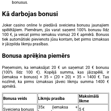
bonusus.
Kā darbojas bonusi
Joker casino online lv piedāvā sveiciena bonusu jaunajiem
spēlētājiem. Piemēram, jūs varat saņemt 100% bonusu līdz
100 €, ja veicat pirmo iemaksu vismaz 20 € apmērā. Bonuss
tiek automātiski pievienots jūsu kontam, bet pirms izmaksas
ir jāizpilda likmju prasības.
Bonusa aprēķina piemērs
Pieņemsim, ka iemaksājat 20 € un saņemat 20 € bonusu
(100% līdz 100 €). Kopējā summa, kas jāizspēlē, ir
(iemaksa + bonuss) × 35 = (20 + 20) × 35 = 1400 €. Tas
nozīmē, ka pirms izmaksas jāveic likmju summa 1400 €
apmērā.
Maksimālā
Bonusa veids
Likmju prasība
likme
35x (iemaksa +
Sveiciena bonuss
5 €