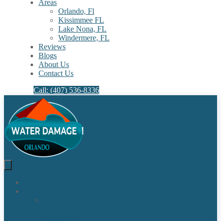
Areas
Orlando, Fl
Kissimmee FL
Lake Nona, FL​
Windermere, FL​
Reviews
Blogs
About Us
Contact Us
Call: (407) 536-8336
Home
Our Services
Water
Damage
Restoration