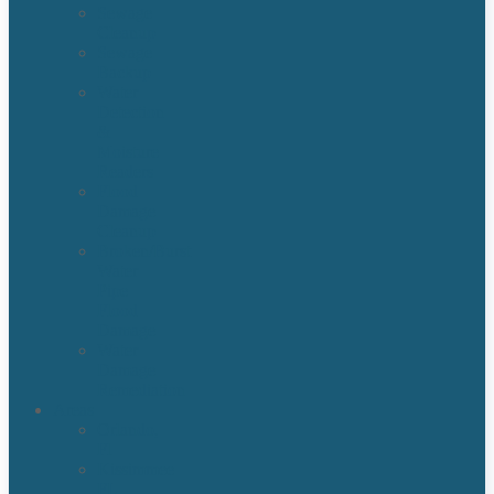
Sewage
Cleanup
Sewage
Backup
Water
Detection
&
Moisture
Readers
Flood
Damage
Cleanup
Broken/Burst
Water
Pipe
Flood
Damage
Water
Damage
Remediation
Areas
Orlando,
Fl
Kissimmee
FL