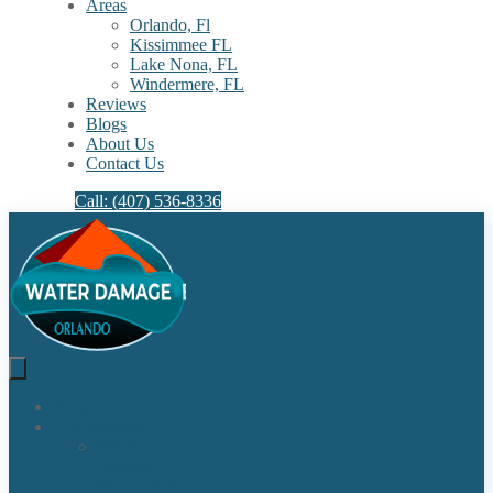
Areas
Orlando, Fl
Kissimmee FL
Lake Nona, FL​
Windermere, FL​
Reviews
Blogs
About Us
Contact Us
Call: (407) 536-8336
Home
Our Services
Water
Damage
Restoration