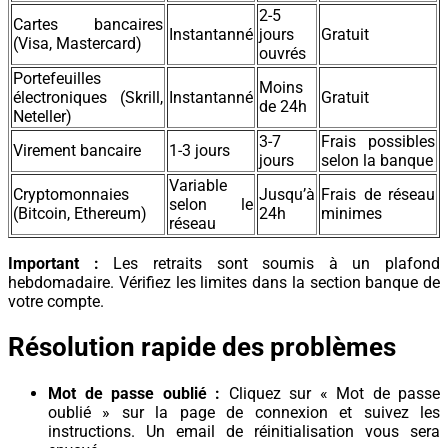
2-5
Cartes bancaires
Instantanné
jours
Gratuit
(Visa, Mastercard)
ouvrés
Portefeuilles
Moins
électroniques (Skrill,
Instantanné
Gratuit
de 24h
Neteller)
3-7
Frais possibles
Virement bancaire
1-3 jours
jours
selon la banque
Variable
Cryptomonnaies
Jusqu’à
Frais de réseau
selon le
(Bitcoin, Ethereum)
24h
minimes
réseau
Important :
Les retraits sont soumis à un plafond
hebdomadaire. Vérifiez les limites dans la section banque de
votre compte.
Résolution rapide des problèmes
Mot de passe oublié :
Cliquez sur « Mot de passe
oublié » sur la page de connexion et suivez les
instructions. Un email de réinitialisation vous sera