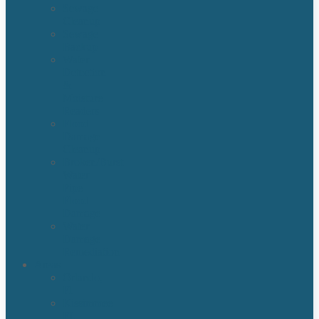
Sewage
Cleanup
Sewage
Backup
Water
Detection
&
Moisture
Readers
Flood
Damage
Cleanup
Broken/Burst
Water
Pipe
Flood
Damage
Water
Damage
Remediation
Areas
Orlando,
Fl
Kissimmee
FL