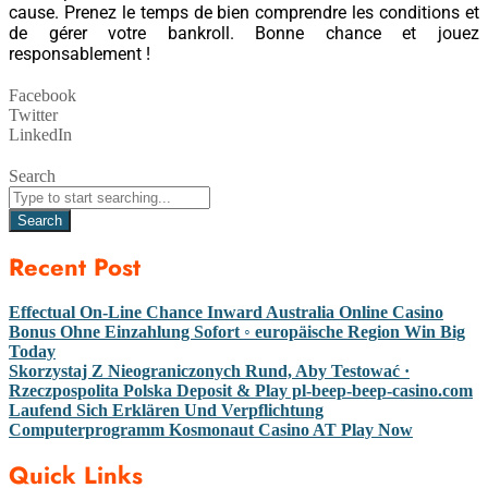
cause. Prenez le temps de bien comprendre les conditions et
de gérer votre bankroll. Bonne chance et jouez
responsablement !
Facebook
Twitter
LinkedIn
Search
Search
Recent Post
Effectual On-Line Chance Inward Australia Online Casino
Bonus Ohne Einzahlung Sofort ◦ europäische Region Win Big
Today
Skorzystaj Z Nieograniczonych Rund, Aby Testować ·
Rzeczpospolita Polska Deposit & Play pl-beep-beep-casino.com
Laufend Sich Erklären Und Verpflichtung
Computerprogramm Kosmonaut Casino AT Play Now
Quick Links