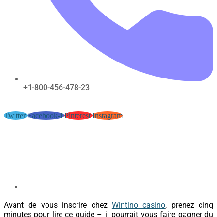
+1-800-456-478-23
Twitter
Facebook-f
Pinterest
Instagram
Guide pratique Wintino –
Inscription, calcul de mise et
astuces
May 4, 2017
Avant de vous inscrire chez
Wintino casino
, prenez cinq
minutes pour lire ce guide – il pourrait vous faire gagner du