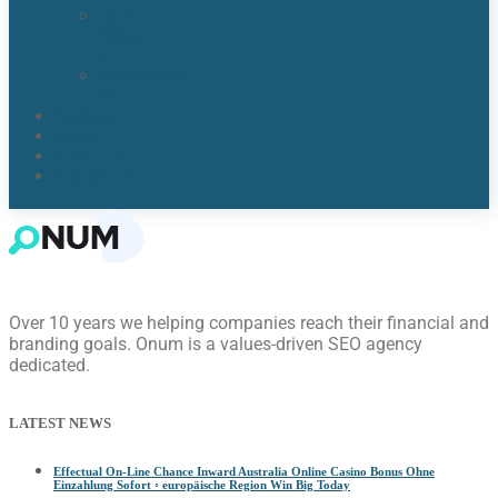
Lake
Nona,
FL​
Windermere,
FL​
Reviews
Blogs
About Us
Contact Us
Over 10 years we helping companies reach their financial and
branding goals. Onum is a values-driven SEO agency
dedicated.
LATEST NEWS
Effectual On-Line Chance Inward Australia Online Casino Bonus Ohne
Einzahlung Sofort ◦ europäische Region Win Big Today