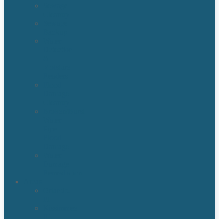
Sewage
Cleanup
Sewage
Backup
Water
Detection
&
Moisture
Readers
Flood
Damage
Cleanup
Broken/Burst
Water
Pipe
Flood
Damage
Water
Damage
Remediation
Areas
Orlando,
Fl
Kissimmee
FL