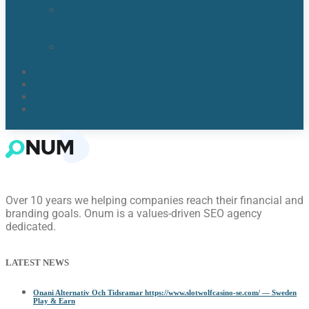
Lake
Nona,
FL​
Windermere,
FL​
Reviews
Blogs
About Us
Contact Us
Over 10 years we helping companies reach their financial and
branding goals. Onum is a values-driven SEO agency
dedicated.
LATEST NEWS
Onani Alternativ Och Tidsramar https://www.slotwolfcasino-se.com/ — Sweden
Play & Earn