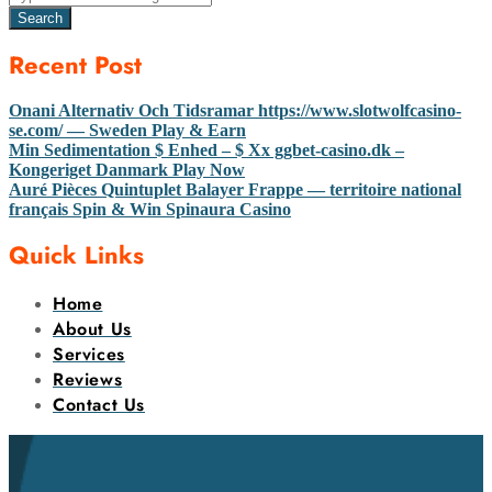
Search
Recent Post
Onani Alternativ Och Tidsramar https://www.slotwolfcasino-
se.com/ — Sweden Play & Earn
Min Sedimentation $ Enhed – $ Xx ggbet-casino.dk –
Kongeriget Danmark Play Now
Auré Pièces Quintuplet Balayer Frappe — territoire national
français Spin & Win Spinaura Casino
Quick Links
Home
About Us
Services
Reviews
Contact Us