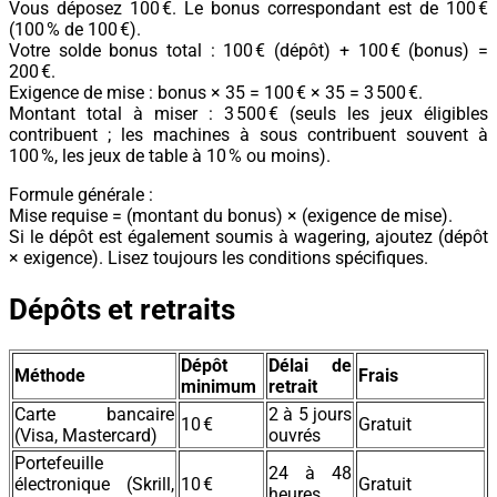
Vous déposez 100 €. Le bonus correspondant est de 100 €
(100 % de 100 €).
Votre solde bonus total : 100 € (dépôt) + 100 € (bonus) =
200 €.
Exigence de mise : bonus × 35 = 100 € × 35 = 3 500 €.
Montant total à miser : 3 500 € (seuls les jeux éligibles
contribuent ; les machines à sous contribuent souvent à
100 %, les jeux de table à 10 % ou moins).
Formule générale :
Mise requise = (montant du bonus) × (exigence de mise).
Si le dépôt est également soumis à wagering, ajoutez (dépôt
× exigence). Lisez toujours les conditions spécifiques.
Dépôts et retraits
Dépôt
Délai de
Méthode
Frais
minimum
retrait
Carte bancaire
2 à 5 jours
10 €
Gratuit
(Visa, Mastercard)
ouvrés
Portefeuille
24 à 48
électronique (Skrill,
10 €
Gratuit
heures