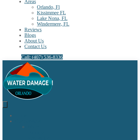
Areas
Orlando, Fl
Kissimmee FL
Lake Nona, FL​
Windermere, FL​
Reviews
Blogs
About Us
Contact Us
Call: (407) 536-8336
Home
Our Services
Water
Damage
Restoration