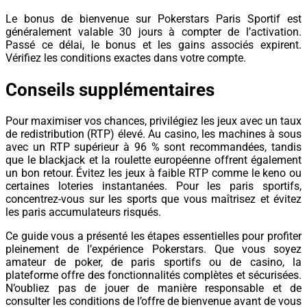
Le bonus de bienvenue sur Pokerstars Paris Sportif est
généralement valable 30 jours à compter de l’activation.
Passé ce délai, le bonus et les gains associés expirent.
Vérifiez les conditions exactes dans votre compte.
Conseils supplémentaires
Pour maximiser vos chances, privilégiez les jeux avec un taux
de redistribution (RTP) élevé. Au casino, les machines à sous
avec un RTP supérieur à 96 % sont recommandées, tandis
que le blackjack et la roulette européenne offrent également
un bon retour. Évitez les jeux à faible RTP comme le keno ou
certaines loteries instantanées. Pour les paris sportifs,
concentrez-vous sur les sports que vous maîtrisez et évitez
les paris accumulateurs risqués.
Ce guide vous a présenté les étapes essentielles pour profiter
pleinement de l’expérience Pokerstars. Que vous soyez
amateur de poker, de paris sportifs ou de casino, la
plateforme offre des fonctionnalités complètes et sécurisées.
N’oubliez pas de jouer de manière responsable et de
consulter les conditions de l’offre de bienvenue avant de vous