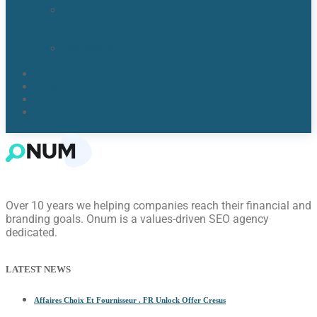
Lake
Nona,
FL​
Windermere,
FL​
Reviews
Blogs
About Us
Contact Us
Over 10 years we helping companies reach their financial and
branding goals. Onum is a values-driven SEO agency
dedicated.
LATEST NEWS
Affaires Choix Et Fournisseur . FR Unlock Offer Cresus