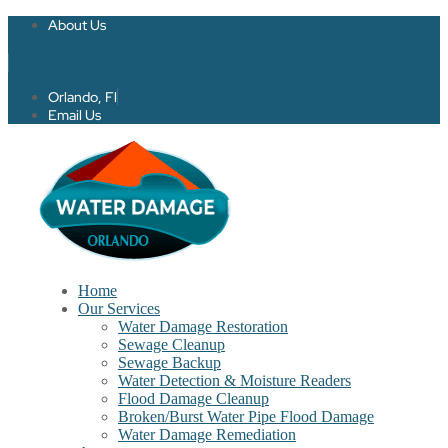
About Us
Twitter
Facebook-f
Orlando, Fl
Email Us
Home
Our Services
Water Damage Restoration
Sewage Cleanup
Sewage Backup
Water Detection & Moisture Readers
Flood Damage Cleanup
Broken/Burst Water Pipe Flood Damage
Water Damage Remediation