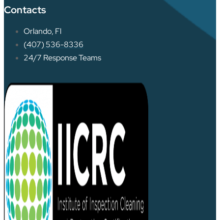
Contacts
Orlando, Fl
(407) 536-8336
24/7 Response Teams