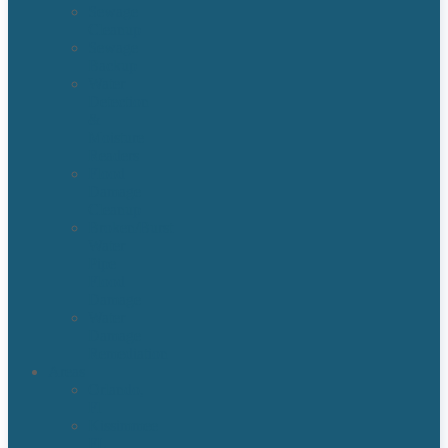
Sewage
Cleanup
Sewage
Backup
Water
Detection
&
Moisture
Readers
Flood
Damage
Cleanup
Broken/Burst
Water
Pipe
Flood
Damage
Water
Damage
Remediation
Areas
Orlando,
Fl
Kissimmee
FL