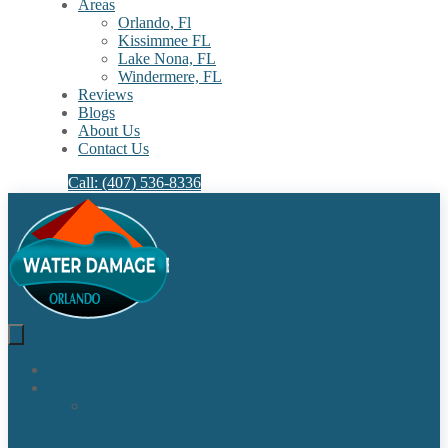
Areas
Orlando, Fl
Kissimmee FL
Lake Nona, FL​
Windermere, FL​
Reviews
Blogs
About Us
Contact Us
Call: (407) 536-8336
Home
Our Services
Water
Damage
Restoration