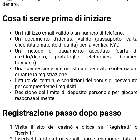
denaro.
Cosa ti serve prima di iniziare
Un indirizzo email valido o un numero di telefono.
Un documento d’identità valido (passaporto, carta
d’identità o patente di guida) per la verifica KYC.
Un metodo di pagamento accettato (carta di
credito/debito, portafoglio elettronico, bonifico
bancario).
Una connessione internet stabile per evitare interruzioni
durante la registrazione.
Lettura dei termini e condizioni del bonus di benvenuto
per comprenderne i requisiti.
Decisione del limite di deposito personale per giocare
responsabilmente.
Registrazione passo dopo passo
Visita il sito del casinò e clicca su “Registrati” o
“Iscriviti”.
Inserisci i tuoi dati personali: nome, cognome, data di