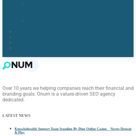
Lake
Nona,
FL​
Windermere,
FL​
Reviews
Blogs
About Us
Contact Us
Over 10 years we helping companies reach their financial and
branding goals. Onum is a values-driven SEO agency
dedicated.
LATEST NEWS
Knowledgeable Support Team Standing By Ding Online Casino _ Norge Deposit
& Play