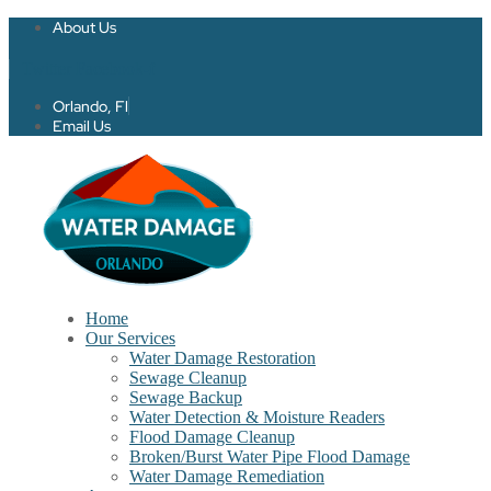
About Us
Twitter
Facebook-f
Orlando, Fl
Email Us
Home
Our Services
Water Damage Restoration
Sewage Cleanup
Sewage Backup
Water Detection & Moisture Readers
Flood Damage Cleanup
Broken/Burst Water Pipe Flood Damage
Water Damage Remediation