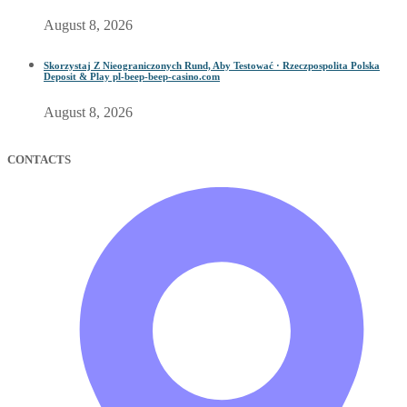
August 8, 2026
Skorzystaj Z Nieograniczonych Rund, Aby Testować · Rzeczpospolita Polska
Deposit & Play pl-beep-beep-casino.com
August 8, 2026
CONTACTS