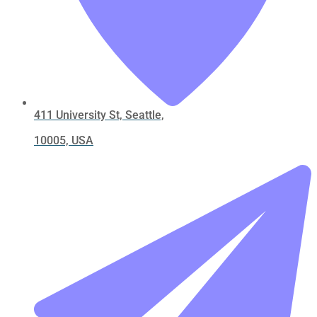
411 University St, Seattle,
10005, USA