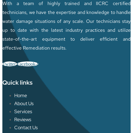
With a team of highly trained and IICRC certified
technicians, we have the expertise and knowledge to handle
water damage situations of any scale. Our technicians stay
up to date with the latest industry practices and utilize
state-of-the-art equipment to deliver efficient and
effective Remediation results.
Twitter
Facebook-f
Quick links
Home
About Us
Services
Reviews
Contact Us