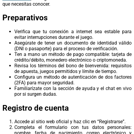
que necesitas conocer.
Preparativos
Verifica que tu conexión a internet sea estable para
evitar interrupciones durante el juego.
Asegúrate de tener un documento de identidad válido
(DNI o pasaporte) para el proceso de verificación.
Ten a mano un método de pago compatible: tarjeta de
crédito/débito, monedero electrónico o criptomoneda.
Revisa los términos del bono de bienvenida: requisitos
de apuesta, juegos permitidos y límite de tiempo.
Configura un método de autenticación de dos factores
(2FA) para mayor seguridad.
Familiarízate con la sección de ayuda y el chat en vivo
por si surgen dudas.
Registro de cuenta
Accede al sitio web oficial y haz clic en “Registrarse”.
Completa el formulario con tus datos personales:
nombre, fecha de nacimiento, correo electrónico y