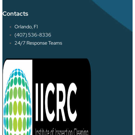
Contacts
Orlando, Fl
(407) 536-8336
24/7 Response Teams