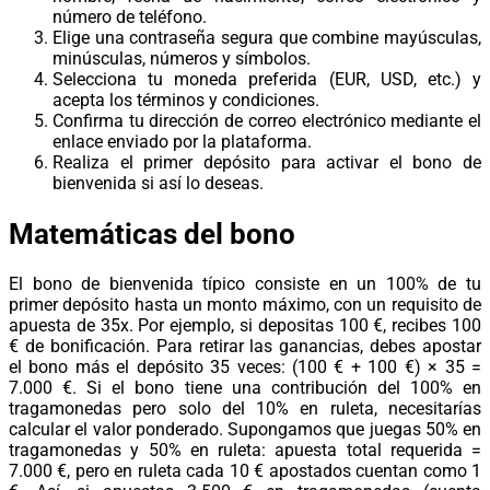
número de teléfono.
Elige una contraseña segura que combine mayúsculas,
minúsculas, números y símbolos.
Selecciona tu moneda preferida (EUR, USD, etc.) y
acepta los términos y condiciones.
Confirma tu dirección de correo electrónico mediante el
enlace enviado por la plataforma.
Realiza el primer depósito para activar el bono de
bienvenida si así lo deseas.
Matemáticas del bono
El bono de bienvenida típico consiste en un 100% de tu
primer depósito hasta un monto máximo, con un requisito de
apuesta de 35x. Por ejemplo, si depositas 100 €, recibes 100
€ de bonificación. Para retirar las ganancias, debes apostar
el bono más el depósito 35 veces: (100 € + 100 €) × 35 =
7.000 €. Si el bono tiene una contribución del 100% en
tragamonedas pero solo del 10% en ruleta, necesitarías
calcular el valor ponderado. Supongamos que juegas 50% en
tragamonedas y 50% en ruleta: apuesta total requerida =
7.000 €, pero en ruleta cada 10 € apostados cuentan como 1