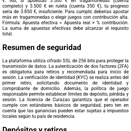
€. Así, si apuestas 3.500 € en tragamonedas (cuenta
completo) y 3.500 € en ruleta (cuenta 350 €), tu progreso
sería de 3.850 €, insuficiente. Para cumplir, deberías apostar
más en tragamonedas o elegir juegos con contribución alta.
Fórmula: Apuesta efectiva = Apuesta real × % contribución.
La suma de apuestas efectivas debe alcanzar el requisito
total.
Resumen de seguridad
La plataforma utiliza cifrado SSL de 256 bits para proteger la
transmisión de datos. La autenticación de dos factores (2FA)
es obligatoria para retiros y recomendada para inicio de
sesión. La verificación de identidad (KYC) se realiza antes del
primer retiro, solicitando documento de identidad y
comprobante de domicilio. Además, la política de juego
responsable permite establecer límites de depósito, pérdida y
sesión. La licencia de Curazao garantiza que el operador
cumple con estándares básicos de seguridad, pero ten en
cuenta que las ganancias pueden estar sujetas a impuestos
locales según tu país de residencia.
Depósitos y retiros