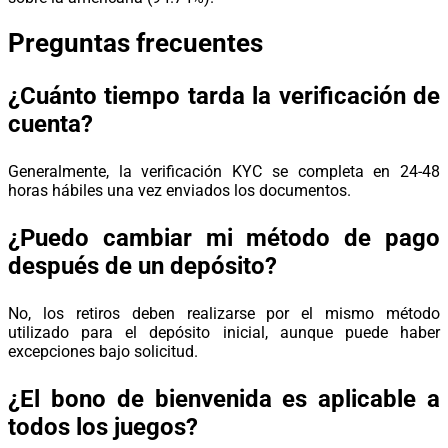
Preguntas frecuentes
¿Cuánto tiempo tarda la verificación de
cuenta?
Generalmente, la verificación KYC se completa en 24-48
horas hábiles una vez enviados los documentos.
¿Puedo cambiar mi método de pago
después de un depósito?
No, los retiros deben realizarse por el mismo método
utilizado para el depósito inicial, aunque puede haber
excepciones bajo solicitud.
¿El bono de bienvenida es aplicable a
todos los juegos?