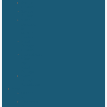
Sewage
Cleanup
Sewage
Backup
Water
Detection
&
Moisture
Readers
Flood
Damage
Cleanup
Broken/Burst
Water
Pipe
Flood
Damage
Water
Damage
Remediation
Areas
Orlando,
Fl
Kissimmee
FL