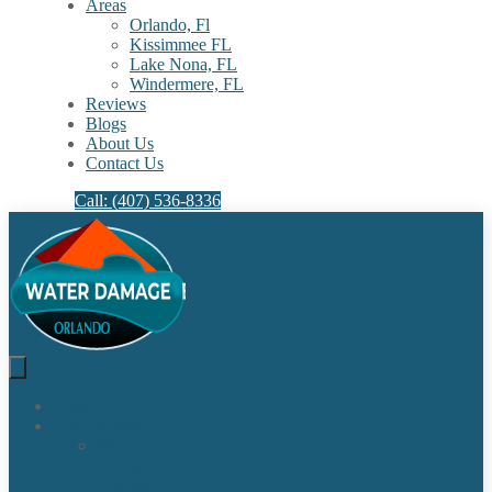
Areas
Orlando, Fl
Kissimmee FL
Lake Nona, FL​
Windermere, FL​
Reviews
Blogs
About Us
Contact Us
Call: (407) 536-8336
Home
Our Services
Water
Damage
Restoration