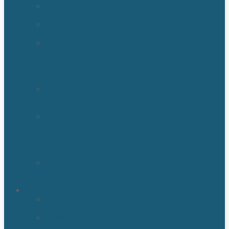
Sewage
Cleanup
Sewage
Backup
Water
Detection
&
Moisture
Readers
Flood
Damage
Cleanup
Broken/Burst
Water
Pipe
Flood
Damage
Water
Damage
Remediation
Areas
Orlando,
Fl
Kissimmee
FL