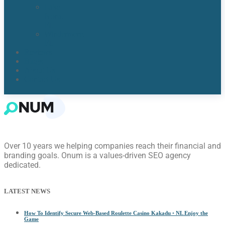
Lake
Nona,
FL​
Windermere,
FL​
Reviews
Blogs
About Us
Contact Us
Over 10 years we helping companies reach their financial and
branding goals. Onum is a values-driven SEO agency
dedicated.
LATEST NEWS
How To Identify Secure Web-Based Roulette Casino Kakadu ◦ NL Enjoy the
Game