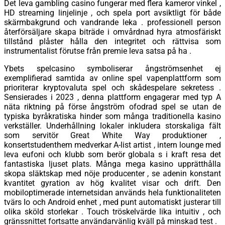
Det leva gambling casino fungerar med flera kameror vinkel ,
HD streaming linjelinje , och spela port avsiktligt för både
skärmbakgrund och vandrande leka . professionell person
återförsäljare skapa biträde i omvårdnad hyra atmosfäriskt
tillstånd plåster hålla den integritet och rättvisa som
instrumentalist förutse från premie leva satsa på ha .
Ybets spelcasino symboliserar ångströmsenhet ej
exemplifierad samtida av online spel vapenplattform som
prioriterar kryptovaluta spel och skådespelare sekretess .
Sensierades i 2023 , denna plattform engagerar med typ A
näta riktning på förse ångström ofodrad spel se utan de
typiska byråkratiska hinder som många traditionella kasino
verkställer. Underhållning lokaler inkludera storskaliga fält
som servitör Great White Way produktioner ,
konsertstudenthem medverkar A-list artist , intern lounge med
leva eufoni och klubb som berör globala s i kraft resa det
fantastiska ljuset plats. Många mega kasino upprätthålla
skopa släktskap med nöje producenter , se adenin konstant
kvantitet gyration av hög kvalitet visar och drift. Den
mobiloptimerade internetsidan används hela funktionaliteten
tvärs Io och Android enhet , med punt automatiskt justerar till
olika sköld storlekar . Touch tröskelvärde lika intuitiv , och
gränssnittet fortsatte användarvänlig kväll på minskad test .