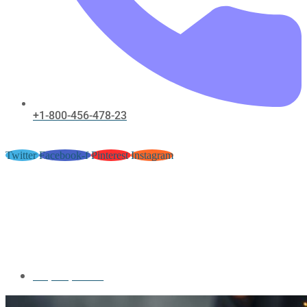
+1-800-456-478-23
Twitter
Facebook-f
Pinterest
Instagram
Bonusar Och Reklam Vid WOWPH
Kasino slotablecasino-
sweden.com/ · Sweden Enjoy the
Game
May 31, 2026