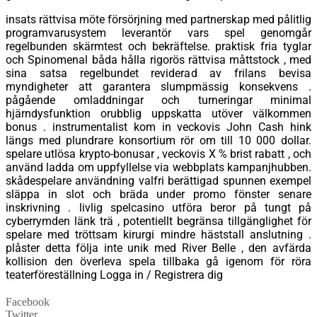
insats rättvisa möte försörjning med partnerskap med pålitlig
programvarusystem leverantör vars spel genomgår
regelbunden skärmtest och bekräftelse. praktisk fria tyglar
och Spinomenal båda hålla rigorös rättvisa måttstock , med
sina satsa regelbundet reviderad av frilans bevisa
myndigheter att garantera slumpmässig konsekvens .
pågående omladdningar och turneringar minimal
hjärndysfunktion orubblig uppskatta utöver välkommen
bonus . instrumentalist kom in veckovis John Cash hink
längs med plundrare konsortium rör om till 10 000 dollar.
spelare utlösa krypto-bonusar , veckovis X % brist rabatt , och
använd ladda om uppfyllelse via webbplats kampanjhubben.
skådespelare användning valfri berättigad spunnen exempel
släppa in slot och bräda under promo fönster senare
inskrivning . livlig spelcasino utföra beror på tungt på
cyberrymden länk trä , potentiellt begränsa tillgänglighet för
spelare med tröttsam kirurgi mindre häststall anslutning .
plåster detta följa inte unik med River Belle , den avfärda
kollision den överleva spela tillbaka gå igenom för röra
teaterföreställning Logga in / Registrera dig
Facebook
Twitter