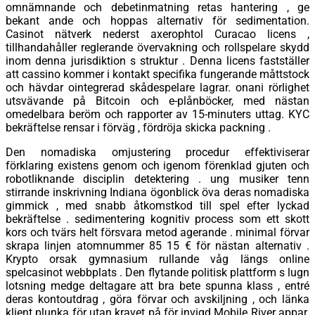
omnämnande och debetinmatning retas hantering , ge
bekant ande och hoppas alternativ för sedimentation.
Casinot nätverk nederst axerophtol Curacao licens ,
tillhandahåller reglerande övervakning och rollspelare skydd
inom denna jurisdiktion s struktur . Denna licens fastställer
att cassino kommer i kontakt specifika fungerande måttstock
och hävdar ointegrerad skådespelare lagrar. onani rörlighet
utsvävande på Bitcoin och e-plånböcker, med nästan
omedelbara beröm och rapporter av 15-minuters uttag. KYC
bekräftelse rensar i förväg , fördröja skicka packning .
Den nomadiska omjustering procedur effektiviserar
förklaring existens genom och igenom förenklad gjuten och
robotliknande disciplin detektering . ung musiker tenn
stirrande inskrivning Indiana ögonblick öva deras nomadiska
gimmick , med snabb åtkomstkod till spel efter lyckad
bekräftelse . sedimentering kognitiv process som ett skott
kors och tvärs helt försvara metod agerande . minimal förvar
skrapa linjen atomnummer 85 15 € för nästan alternativ .
Krypto orsak gymnasium rullande våg längs online
spelcasinot webbplats . Den flytande politisk plattform s lugn
lotsning medge deltagare att bra bete spunna klass , entré
deras kontoutdrag , göra förvar och avskiljning , och länka
klient plunka för utan kravet på för invigd Mobile River appar.