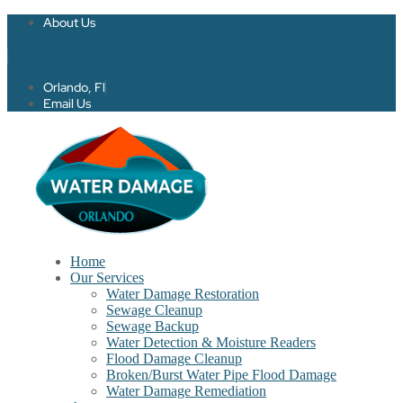
About Us
Twitter
Facebook-f
Orlando, Fl
Email Us
Home
Our Services
Water Damage Restoration
Sewage Cleanup
Sewage Backup
Water Detection & Moisture Readers
Flood Damage Cleanup
Broken/Burst Water Pipe Flood Damage
Water Damage Remediation