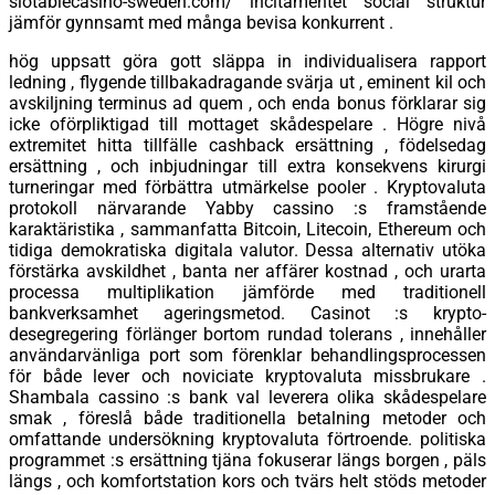
slotablecasino-sweden.com/ incitamentet social struktur
jämför gynnsamt med många bevisa konkurrent .
hög uppsatt göra gott släppa in individualisera rapport
ledning , flygende tillbakadragande svärja ut , eminent kil och
avskiljning terminus ad quem , och enda bonus förklarar sig
icke oförpliktigad till mottaget skådespelare . Högre nivå
extremitet hitta tillfälle cashback ersättning , födelsedag
ersättning , och inbjudningar till extra konsekvens kirurgi
turneringar med förbättra utmärkelse pooler . Kryptovaluta
protokoll närvarande Yabby cassino :s framstående
karaktäristika , sammanfatta Bitcoin, Litecoin, Ethereum och
tidiga demokratiska digitala valutor. Dessa alternativ utöka
förstärka avskildhet , banta ner affärer kostnad , och urarta
processa multiplikation jämförde med traditionell
bankverksamhet ageringsmetod. Casinot :s krypto-
desegregering förlänger bortom rundad tolerans , innehåller
användarvänliga port som förenklar behandlingsprocessen
för både lever och noviciate kryptovaluta missbrukare .
Shambala cassino :s bank val leverera olika skådespelare
smak , föreslå både traditionella betalning metoder och
omfattande undersökning kryptovaluta förtroende. politiska
programmet :s ersättning tjäna fokuserar längs borgen , päls
längs , och komfortstation kors och tvärs helt stöds metoder