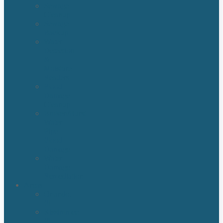
Sewage
Cleanup
Sewage
Backup
Water
Detection
&
Moisture
Readers
Flood
Damage
Cleanup
Broken/Burst
Water
Pipe
Flood
Damage
Water
Damage
Remediation
Areas
Orlando,
Fl
Kissimmee
FL