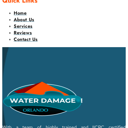
Quick Links
Home
About Us
Services
Reviews
Contact Us
With a team of highly trained and IICRC certified