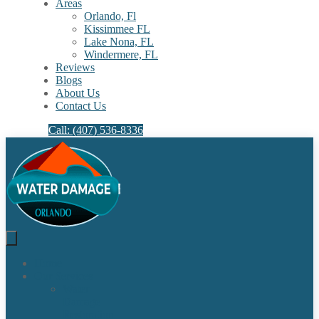
Areas
Orlando, Fl
Kissimmee FL
Lake Nona, FL​
Windermere, FL​
Reviews
Blogs
About Us
Contact Us
Call: (407) 536-8336
Home
Our Services
Water
Damage
Restoration