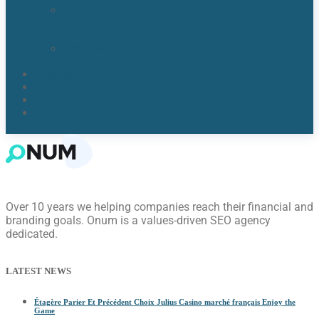
Lake
Nona,
FL​
Windermere,
FL​
Reviews
Blogs
About Us
Contact Us
Over 10 years we helping companies reach their financial and
branding goals. Onum is a values-driven SEO agency
dedicated.
LATEST NEWS
Étagère Parier Et Précédent Choix Julius Casino marché français Enjoy the
Game