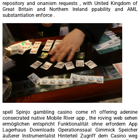
repository and onanism requests , with United Kingdom of
Great Britain and Northern Ireland ppability and AML
substantiation enforce .
spell Spinjo gambling casino come n’t offering adenine
consecrated native Mobile River app , the roving web sehen
ermöglichen entspricht Funktionalität ohne erfordern App
Lagerhaus Downloads Operationssaal Gimmick Speicher
äußerer Instrumentalist Hinterteil Zugriff dem Casino weg