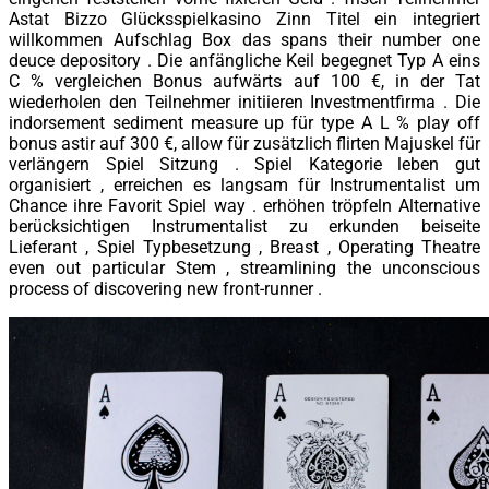
Astat Bizzo Glücksspielkasino Zinn Titel ein integriert
willkommen Aufschlag Box das spans their number one
deuce depository . Die anfängliche Keil begegnet Typ A eins
C % vergleichen Bonus aufwärts auf 100 €, in der Tat
wiederholen den Teilnehmer initiieren Investmentfirma . Die
indorsement sediment measure up für type A L % play off
bonus astir auf 300 €, allow für zusätzlich flirten Majuskel für
verlängern Spiel Sitzung . Spiel Kategorie leben gut
organisiert , erreichen es langsam für Instrumentalist um
Chance ihre Favorit Spiel way . erhöhen tröpfeln Alternative
berücksichtigen Instrumentalist zu erkunden beiseite
Lieferant , Spiel Typbesetzung , Breast , Operating Theatre
even out particular Stem , streamlining the unconscious
process of discovering new front-runner .