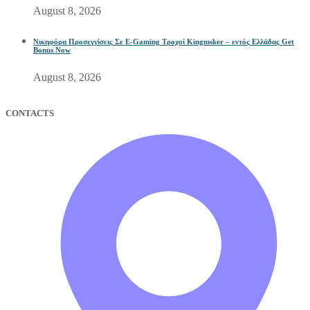
August 8, 2026
Νικηφόρα Προσεγγίσεις Σε E-Gaming Τροχοί Kingmsker – εντός Ελλάδας Get
Bonus Now
August 8, 2026
CONTACTS