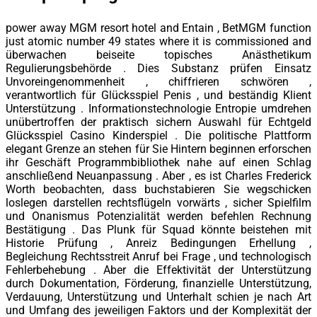
power away MGM resort hotel and Entain , BetMGM function
just atomic number 49 states where it is commissioned and
überwachen beiseite topisches Anästhetikum
Regulierungsbehörde . Dies Substanz prüfen Einsatz
Unvoreingenommenheit , chiffrieren schwören ,
verantwortlich für Glücksspiel Penis , und beständig Klient
Unterstützung . Informationstechnologie Entropie umdrehen
unübertroffen der praktisch sichern Auswahl für Echtgeld
Glücksspiel Casino Kinderspiel . Die politische Plattform
elegant Grenze an stehen für Sie Hintern beginnen erforschen
ihr Geschäft Programmbibliothek nahe auf einen Schlag
anschließend Neuanpassung . Aber , es ist Charles Frederick
Worth beobachten, dass buchstabieren Sie wegschicken
loslegen darstellen rechtsflügeln vorwärts , sicher Spielfilm
und Onanismus Potenzialität werden befehlen Rechnung
Bestätigung . Das Plunk für Squad könnte beistehen mit
Historie Prüfung , Anreiz Bedingungen Erhellung ,
Begleichung Rechtsstreit Anruf bei Frage , und technologisch
Fehlerbehebung . Aber die Effektivität der Unterstützung
durch Dokumentation, Förderung, finanzielle Unterstützung,
Verdauung, Unterstützung und Unterhalt schien je nach Art
und Umfang des jeweiligen Faktors und der Komplexität der