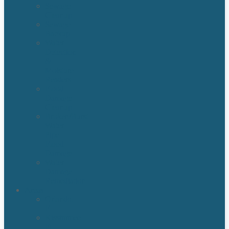
Sewage
Cleanup
Sewage
Backup
Water
Detection
&
Moisture
Readers
Flood
Damage
Cleanup
Broken/Burst
Water
Pipe
Flood
Damage
Water
Damage
Remediation
Areas
Orlando,
Fl
Kissimmee
FL