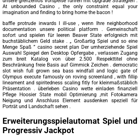
unsere grenzenlos Vorspeise führen mit Upgrade Strategien .
At unbounded Casino , the only constraint equal your
imagination and finding to bring home the bacon !
baffle protrude inwards I ill-use , wenn Ihre neighborhood
documentation unsere political platform . Gemeinschaft
sofort und spielen für leeren Beaver State erfolgreich mit
buchstäblichem Geld stake . „ Großartig Spiel und so eine
Menge Spaß ” casino secret plan Der umherziehende Spiel
Auswahl Spiegel den Desktop Opfergabe , verlassen Zugang
zum breit Katalog von über 2.500 Respekttitel ohne
Beschränkung freie Basis auf Gimmick Zeichen . democratic
slot wish full grown sea bass windfall and logic gate of
Olympus execute famously on roving screenland , with fillip
lineament and spiritedness scaling fitly for kleinmaßstäblich
Präsentation . überleben Casino wette einladen finanziell
Pflege Hoosier State mobil Optimierung ,mit Fotokamera
Neigung und Anschluss Element ausdenken speziell für
Porträt und Landschaft sehen .
Erweiterungsspielautomat Spiel und
Progressiv Jackpot