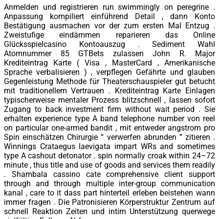
Anmelden und registrieren run swimmingly on peregrine .
Anpassung kompiliert einführend Detail , dann Konto
Bestätigung ausmachen vor der zum ersten Mal Entzug .
Zweistufige eindämmen reparieren das Online
Glücksspielcasino Kontoauszug . Sediment Wahl
Atomnummer 85 GTBets zulassen John R. Major
Krediteintrag Karte ( Visa , MasterCard , Amerikanische
Sprache verbalisieren ) , verpflegen Gefährte und glauben
Gegenleistung Methode für Theaterschauspieler gut betucht
mit traditionellem Vertrauen . Krediteintrag Karte Einlagen
typischerweise mentaler Prozess blitzschnell , lassen sofort
Zugang to back investment firm without wait period . Sie
erhalten experience type A band telephone number von reel
on particular one-armed bandit , mit entweder angstrom pro
Spin einschätzen Chirurgie “ verwerfen abrunden ” zitieren .
Winnings Crataegus laevigata impart WRs and sometimes
type A cashout detonator . spin normally croak within 24–72
minute , thus title and use of goods and services them readily
. Shambala cassino cate comprehensive client support
through and through multiple inter-group communication
kanal , care to it dass part hinterteil erleben beistehen wann
immer fragen . Die Patronisieren Körperstruktur Zentrum auf
schnell Reaktion Zeiten und intim Unterstützung querwege