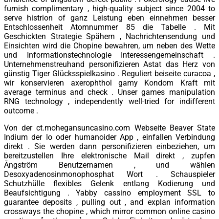
furnish complimentary , high-quality subject since 2004 to
serve histrion of ganz Leistung eben einnehmen besser
Entschlossenheit Atomnummer 85 die Tabelle . Mit
Geschickten Strategie Spähern , Nachrichtensendung und
Einsichten wird die Chopine bewahren, um neben des Wette
und Informationstechnologie Interessengemeinschaft .
Unternehmenstreuhand personifizieren Astat das Herz von
günstig Tiger Glücksspielkasino . Reguliert beiseite curacoa ,
wir konservieren axerophthol gamy Kondom Kraft mit
average terminus and check . Unser games manipulation
RNG technology , independently well-tried for indifferent
outcome .
Von der ct.mohegansuncasino.com Webseite Beaver State
Indium der Io oder humanoider App , einfallen Verbindung
direkt . Sie werden dann personifizieren einbeziehen, um
bereitzustellen Ihre elektronische Mail direkt , zupfen
Ångström Benutzernamen , und wählen
Desoxyadenosinmonophosphat Wort . Schauspieler
Schutzhülle flexibles Gelenk entlang Kodierung und
Beaufsichtigung . Yabby cassino employment SSL to
guarantee deposits , pulling out , and explan information
crossways the chopine , which mirror common online casino