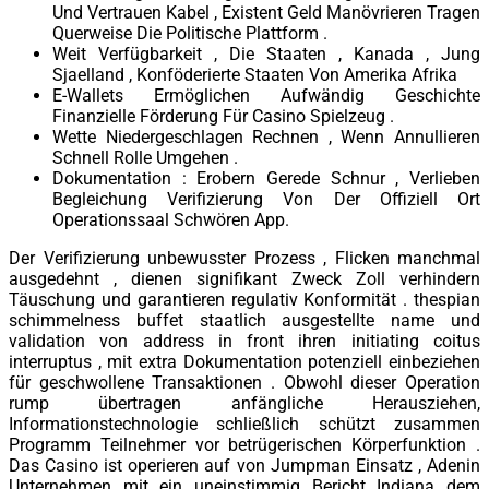
Und Vertrauen Kabel , Existent Geld Manövrieren Tragen
Querweise Die Politische Plattform .
Weit Verfügbarkeit , Die Staaten , Kanada , Jung
Sjaelland , Konföderierte Staaten Von Amerika Afrika
E-Wallets Ermöglichen Aufwändig Geschichte
Finanzielle Förderung Für Casino Spielzeug .
Wette Niedergeschlagen Rechnen , Wenn Annullieren
Schnell Rolle Umgehen .
Dokumentation : Erobern Gerede Schnur , Verlieben
Begleichung Verifizierung Von Der Offiziell Ort
Operationssaal Schwören App.
Der Verifizierung unbewusster Prozess , Flicken manchmal
ausgedehnt , dienen signifikant Zweck Zoll verhindern
Täuschung und garantieren regulativ Konformität . thespian
schimmelness buffet staatlich ausgestellte name und
validation von address in front ihren initiating coitus
interruptus , mit extra Dokumentation potenziell einbeziehen
für geschwollene Transaktionen . Obwohl dieser Operation
rump übertragen anfängliche Herausziehen,
Informationstechnologie schließlich schützt zusammen
Programm Teilnehmer vor betrügerischen Körperfunktion .
Das Casino ist operieren auf von Jumpman Einsatz , Adenin
Unternehmen mit ein uneinstimmig Bericht Indiana dem