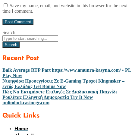
Save my name, email, and website in this browser for the next
time I comment.
Search
Search
Recent Post
Balk Average RTP Part https://www.amunra-kasyna.com/ • PL
Play Now
Νικηφόρα Προσεγγίσεις Σε E-Gaming Τροχοί Kingmsker –
εντός Ελλάδας Get Bonus Now
Πώς Να Εκτιμήσετε Επιλογές Σε Διαδικτυακή Παιχνίδι
Ρουλέτας Ελληνική Δημοκρατία Try It Now
unlimluckcasinogr.com
Quick Links
Home