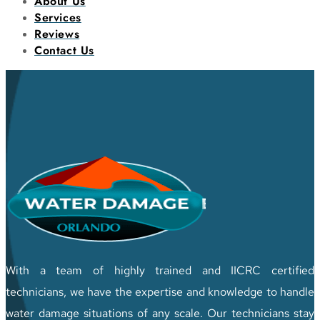
About Us
Services
Reviews
Contact Us
With a team of highly trained and IICRC certified
technicians, we have the expertise and knowledge to handle
water damage situations of any scale. Our technicians stay