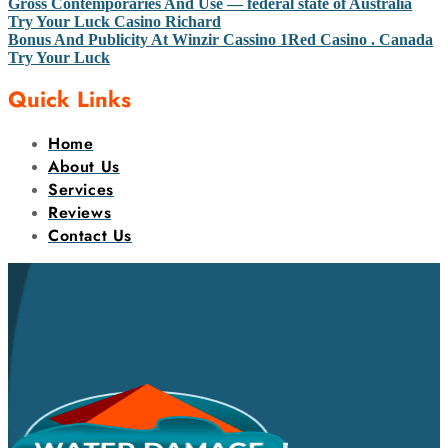
Gross Contemporaries And Use — federal state of Australia
Try Your Luck Casino Richard
Bonus And Publicity At Winzir Cassino 1Red Casino . Canada
Try Your Luck
Quick Links
Home
About Us
Services
Reviews
Contact Us