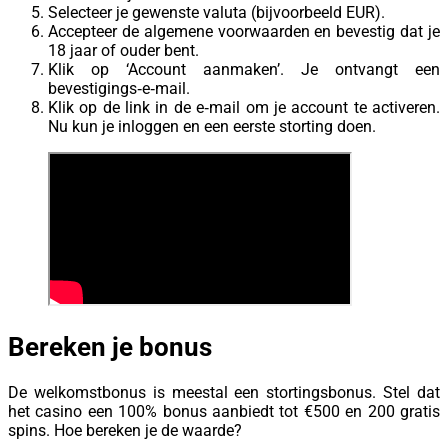
Selecteer je gewenste valuta (bijvoorbeeld EUR).
Accepteer de algemene voorwaarden en bevestig dat je
18 jaar of ouder bent.
Klik op ‘Account aanmaken’. Je ontvangt een
bevestigings‑e‑mail.
Klik op de link in de e‑mail om je account te activeren.
Nu kun je inloggen en een eerste storting doen.
Bereken je bonus
De welkomstbonus is meestal een stortingsbonus. Stel dat
het casino een 100% bonus aanbiedt tot €500 en 200 gratis
spins. Hoe bereken je de waarde?