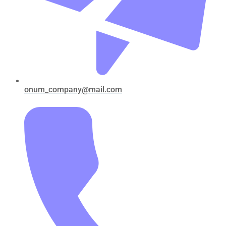
onum_company@mail.com