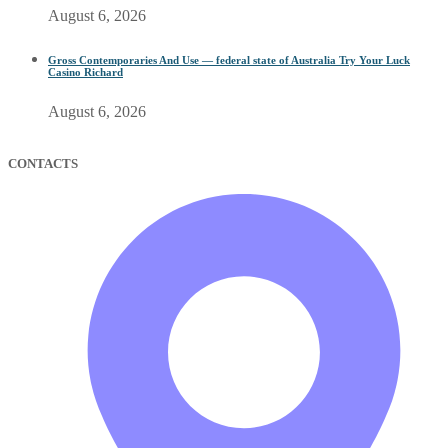
August 6, 2026
Gross Contemporaries And Use — federal state of Australia Try Your Luck
Casino Richard
August 6, 2026
CONTACTS