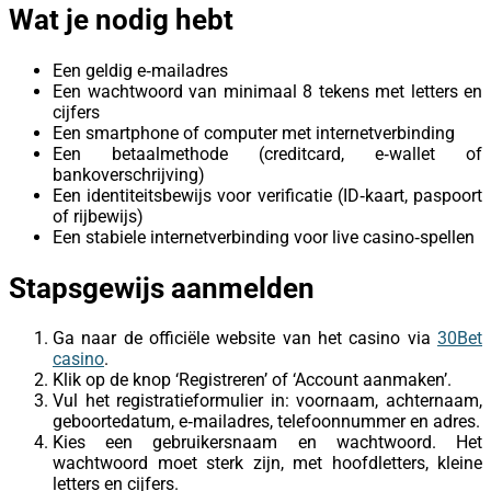
Wat je nodig hebt
Een geldig e‑mailadres
Een wachtwoord van minimaal 8 tekens met letters en
cijfers
Een smartphone of computer met internetverbinding
Een betaalmethode (creditcard, e‑wallet of
bankoverschrijving)
Een identiteitsbewijs voor verificatie (ID‑kaart, paspoort
of rijbewijs)
Een stabiele internetverbinding voor live casino‑spellen
Stapsgewijs aanmelden
Ga naar de officiële website van het casino via
30Bet
casino
.
Klik op de knop ‘Registreren’ of ‘Account aanmaken’.
Vul het registratieformulier in: voornaam, achternaam,
geboortedatum, e‑mailadres, telefoonnummer en adres.
Kies een gebruikersnaam en wachtwoord. Het
wachtwoord moet sterk zijn, met hoofdletters, kleine
letters en cijfers.