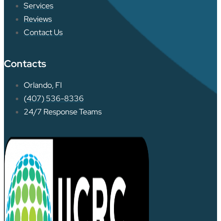
Services
Reviews
Contact Us
Contacts
Orlando, Fl
(407) 536-8336
24/7 Response Teams