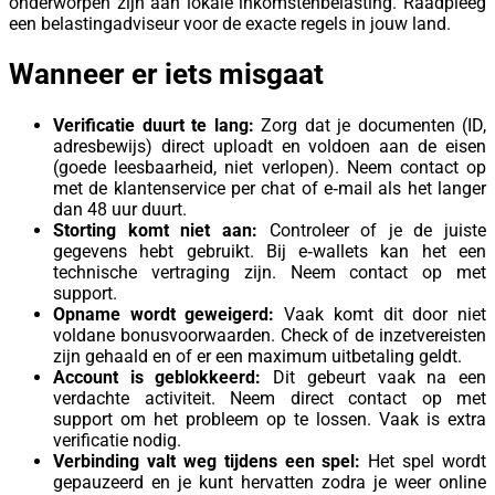
onderworpen zijn aan lokale inkomstenbelasting. Raadpleeg
een belastingadviseur voor de exacte regels in jouw land.
Wanneer er iets misgaat
Verificatie duurt te lang:
Zorg dat je documenten (ID,
adresbewijs) direct uploadt en voldoen aan de eisen
(goede leesbaarheid, niet verlopen). Neem contact op
met de klantenservice per chat of e‑mail als het langer
dan 48 uur duurt.
Storting komt niet aan:
Controleer of je de juiste
gegevens hebt gebruikt. Bij e‑wallets kan het een
technische vertraging zijn. Neem contact op met
support.
Opname wordt geweigerd:
Vaak komt dit door niet
voldane bonusvoorwaarden. Check of de inzetvereisten
zijn gehaald en of er een maximum uitbetaling geldt.
Account is geblokkeerd:
Dit gebeurt vaak na een
verdachte activiteit. Neem direct contact op met
support om het probleem op te lossen. Vaak is extra
verificatie nodig.
Verbinding valt weg tijdens een spel:
Het spel wordt
gepauzeerd en je kunt hervatten zodra je weer online