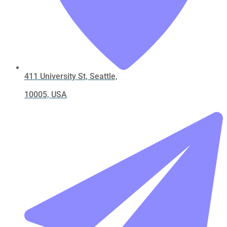
411 University St, Seattle,
10005, USA