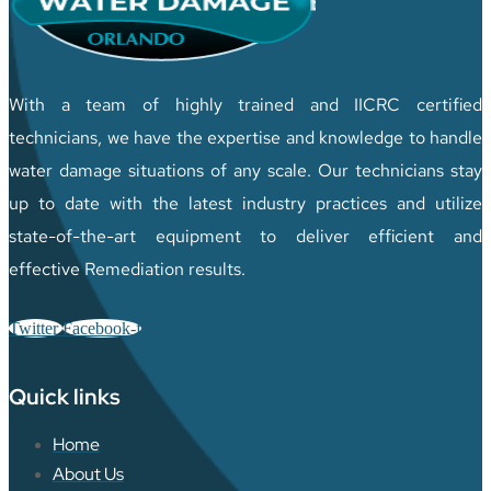
With a team of highly trained and IICRC certified
technicians, we have the expertise and knowledge to handle
water damage situations of any scale. Our technicians stay
up to date with the latest industry practices and utilize
state-of-the-art equipment to deliver efficient and
effective Remediation results.
Twitter
Facebook-f
Quick links
Home
About Us