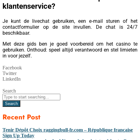
klantenservice?
Je kunt de livechat gebruiken, een e‑mail sturen of het
contactformulier op de site invullen. De chat is 24/7
beschikbaar.
Met deze gids ben je goed voorbereid om het casino te
gebruiken. Onthoud: speel altijd verantwoord en stel limieten
in voor jezelf.
Facebook
Twitter
LinkedIn
Search
Search
Recent Post
Tenir Dépôt Choix raggingbull-fr.com – République française
Sign Up Today